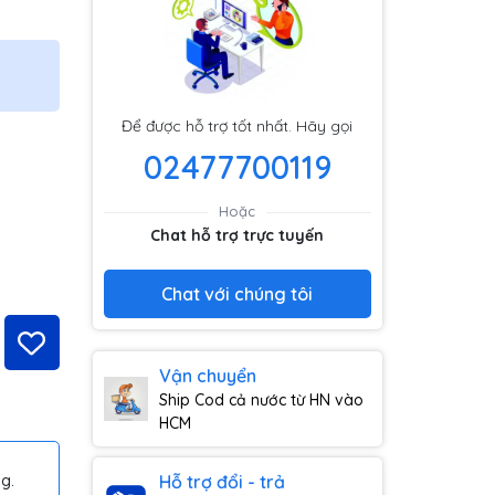
Để được hỗ trợ tốt nhất. Hãy gọi
02477700119
Hoặc
Chat hỗ trợ trực tuyến
Chat với chúng tôi
Vận chuyển
Ship Cod cả nước từ HN vào
HCM
g.
Hỗ trợ đổi - trả