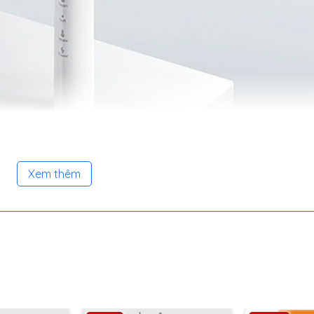
Xem thêm
 hoạt động và mức pin.
có thể sử dụng thiết bị trong lúc tắm.