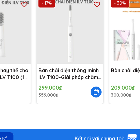
- 17%
- 30%
 vòng/phút.
thoải mái khi sử dụng.
g.
thay thế cho
Bàn chải điện thông minh
Bàn chải điệ
ILV T100 (1
ILV T100-Giải pháp chăm
sóc răng miệng toàn diện
299.000₫
209.000₫
359.000₫
300.000₫
Kết nối với chúng tôi:
 KÝ