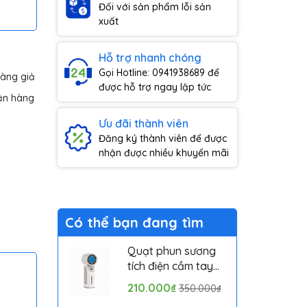
Đối với sản phẩm lỗi sản
xuất
Hỗ trợ nhanh chóng
Gọi Hotline: 0941938689 để
hàng giả
được hỗ trợ ngay lập tức
ận hàng
Ưu đãi thành viên
Đăng ký thành viên để được
nhận được nhiều khuyến mãi
Có thể bạn đang tìm
Quạt phun sương
tích điện cầm tay
mini có sò lạnh
210.000₫
350.000₫
Solove MLS6212B -