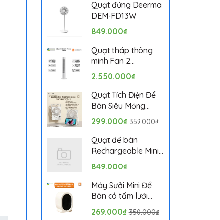
Bảo hành 1 tháng
Quạt đứng Deerma
DEM-FD13W
849.000₫
Quạt tháp thông
minh Fan 2
BPTS02DMU bản
2.550.000₫
quốc tế
Quạt Tích Điện Để
Bàn Siêu Mỏng
SOLOVE KP-11 với 6
299.000₫
359.000₫
Cấp Độ Gió, Màn
Hình LCD, Tích Hợp
Quạt để bàn
Giá Đỡ Điện Thoại
Rechargeable Mini
Fan ZMYDFS01DM
849.000₫
Máy Sưởi Mini Để
Bàn có tấm lưới
cách nhiệt an toàn,
269.000₫
350.000₫
Quạt Sưởi Ấm Mini