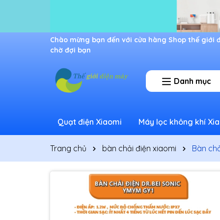
Ưu đãi lớn dành cho thành viên mới
Danh mục
Quạt điện Xiaomi
Máy lọc không khí Xi
Trang chủ
bàn chải điện xiaomi
Bàn chả