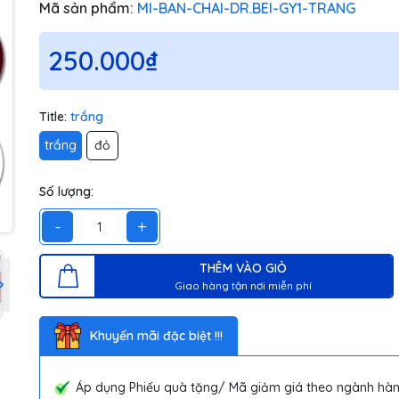
Mã sản phẩm:
MI-BAN-CHAI-DR.BEI-GY1-TRANG
250.000₫
Title:
trắng
trắng
đỏ
Số lượng:
-
+
THÊM VÀO GIỎ
Giao hàng tận nơi miễn phí
Khuyến mãi đặc biệt !!!
Áp dụng Phiếu quà tặng/ Mã giảm giá theo ngành hàn