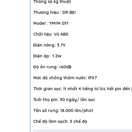
Thông số kỹ thuật
Thương hiệu : DR.BEI
Model : YMYM GY1
Chất liệu: Vỏ ABS
Điện năng: 3.7V
Điện áp: 1.2W
Độ ồn rung: <60dB
Mức độ chống thấm nước: IPX7
Thời gian sạc: Ít nhất 4 tiếng từ lúc hết pin đến
Tuổi thọ pin: 30 ngày/ lần sạc
Tần số rung: 18.000 lần/phút
Chế độ làm sạch: 3 chế độ