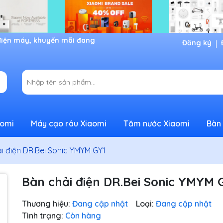
Đăng ký
aomi
Máy cạo râu Xiaomi
Tăm nước Xiaomi
Bàn 
i điện DR.Bei Sonic YMYM GY1
Bàn chải điện DR.Bei Sonic YMYM 
Thương hiệu:
Đang cập nhật
Loại:
Đang cập nhật
Tình trạng:
Còn hàng