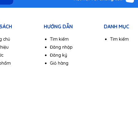
 SÁCH
HƯỚNG DẪN
DANH MỤC
g chủ
Tìm kiếm
Tìm kiếm
thiệu
Đăng nhập
ức
Đăng ký
 phẩm
Giỏ hàng