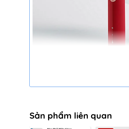
1. Tay cầm bàn chải điện có mờ lớp phủ.
Sản phẩm liên quan
Có nút điều khiển thiết bị, có đèn thể hiện chế độ
2. Cổng ẩn để sạc pin, chống nước IPX7 tiêu chuẩn, 