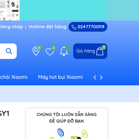
Đăng nhập
Hotline đặt hàng:
02477700119
0
8
0
Giỏ hàng
chải Xiaomi
Máy hút bụi Xiaomi
Máy tạo ẩm Xiaom
GY1
CHÚNG TÔI LUÔN SẴN SÀNG
ĐỂ GIÚP ĐỠ BẠN