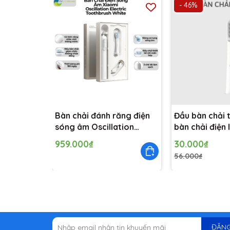
- 46%
3. Sử dụng âm thanh động cơ GMSoft, rung 18.000
3. Tiếng ồn không bị vượt quá 60dB, tạo cảm giác 
4. Chế độ hẹn giờ, tự động tắt sau 2 phút hoạt độn
Bàn chải đánh răng điện
Đầu bàn chải 
sóng âm Oscillation
bàn chải điện 
Electric Toothbrush
chiếc)
959.000₫
30.000₫
White GL BHR9814GL
56.000₫
ĐĂNG