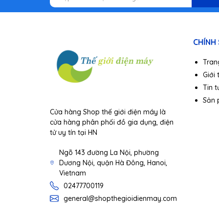
CHÍNH
Tran
Giới 
Tin t
Sản
Cửa hàng Shop thế giới điện máy là
cửa hàng phân phối đồ gia dụng, điện
tử uy tín tại HN
Ngõ 143 đường La Nội, phường
Dương Nội, quận Hà Đông, Hanoi,
Vietnam
02477700119
general@shopthegioidienmay.com