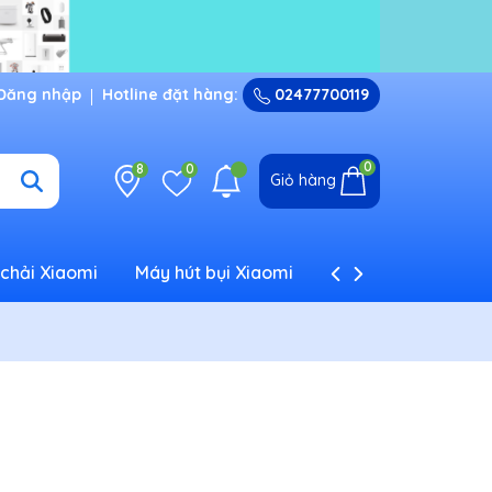
Đăng nhập
Hotline đặt hàng:
02477700119
0
8
0
Giỏ hàng
chải Xiaomi
Máy hút bụi Xiaomi
Máy tạo ẩm Xiaom