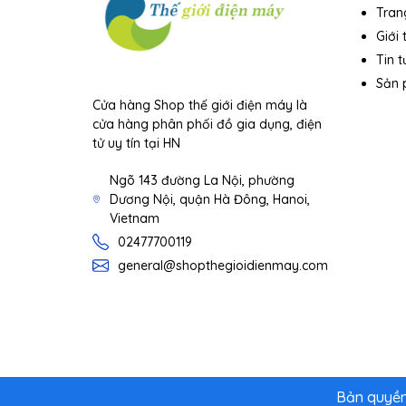
Tran
Giới 
Tin t
Sản
Cửa hàng Shop thế giới điện máy là
cửa hàng phân phối đồ gia dụng, điện
tử uy tín tại HN
Ngõ 143 đường La Nội, phường
Dương Nội, quận Hà Đông, Hanoi,
Vietnam
02477700119
general@shopthegioidienmay.com
Bản quyền