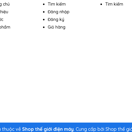
g chủ
Tìm kiếm
Tìm kiếm
thiệu
Đăng nhập
ức
Đăng ký
 phẩm
Giỏ hàng
 thuộc về
Shop thế giới điện máy
.
Cung cấp bởi
Shop thế gi