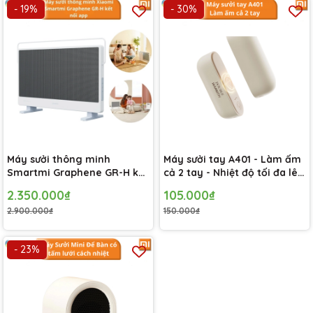
- 19%
- 30%
Máy sưởi thông minh
Máy sưởi tay A401 - Làm ấm
Smartmi Graphene GR-H kết
cả 2 tay - Nhiệt độ tối đa lên
nối app mihome
tới 60 độ - Tự động điều
2.350.000₫
105.000₫
chỉnh 3 cấp độ
2.900.000₫
150.000₫
- 23%