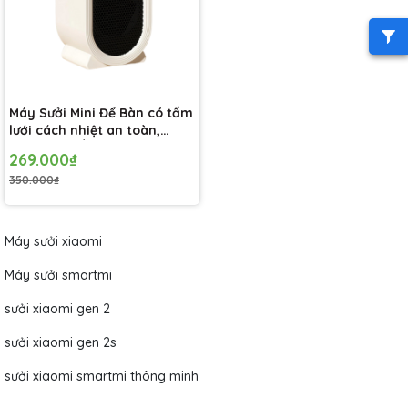
Máy Sưởi Mini Để Bàn có tấm
lưới cách nhiệt an toàn,
Quạt Sưởi Ấm Mini Hồng
269.000₫
Ngoại Tiện Lợi
350.000₫
Máy sưởi xiaomi
Máy sưởi smartmi
sưởi xiaomi gen 2
sưởi xiaomi gen 2s
sưởi xiaomi smartmi thông minh