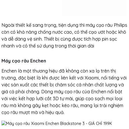
Ngoài thiết kế sang trọng, tiện dụng thì máy cạo râu Philips
còn có khả năng chống nước cao, có thể cạo ướt hoặc khô
và dễ dàng vệ sinh. Thiết bị cùng được tích hợp pin sạc
nhanh và có thể sử dụng trong thời gian dài
Máy cạo râu Enchen
Enchen là một thương hiệu đã không còn xa lạ trên thị
trường, đặc biệt là khi được liên kết với Xiaomi, nổi tiếng với
việc sản xuất các thiết bị chăm sóc cá nhân chất lượng và
giá cả phải chăng. Dòng máy cạo râu của Enchen nổi bật
với việc kết hợp lưỡi cắt 3D tự mài, giúp cạo sạch mọi loại
râu mà không gây kẹt hoặc kéo râu, mang lại trải nghiệm
cạo râu mượt mà và hiệu quả.