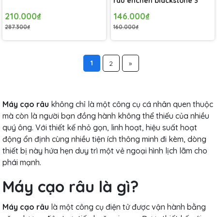
râu enchen blackstone 3
210.000₫
146.000₫
287.300₫
160.000₫
1
2
»
Máy cạo râu
không chỉ là một công cụ cá nhân quen thuộc
mà còn là người bạn đồng hành không thể thiếu của nhiều
quý ông. Với thiết kế nhỏ gọn, linh hoạt, hiệu suất hoạt
động ổn định cùng nhiều tiện ích thông minh đi kèm, dòng
thiết bị này hứa hẹn duy trì một vẻ ngoại hình lịch lãm cho
phái mạnh.
Máy cạo râu là gì?
Máy cạo râu
là một công cụ điện tử được vận hành bằng