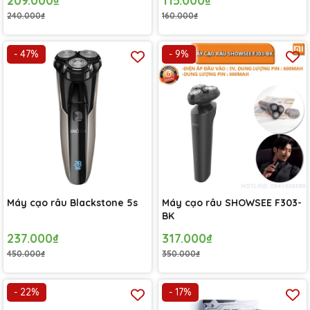
209.000₫
115.000₫
240.000₫
160.000₫
- 47%
- 9%
Máy cạo râu Blackstone 5s
Máy cạo râu SHOWSEE F303-
BK
237.000₫
317.000₫
450.000₫
350.000₫
- 22%
- 17%