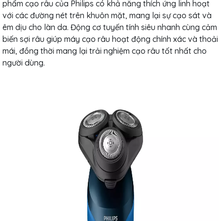
phẩm cạo râu của Philips có khả năng thích ứng linh hoạt
với các đường nét trên khuôn mặt, mang lại sự cạo sát và
êm dịu cho làn da. Động cơ tuyến tính siêu nhanh cùng cảm
biến sợi râu giúp máy cạo râu hoạt động chính xác và thoải
mái, đồng thời mang lại trải nghiệm cạo râu tốt nhất cho
người dùng.