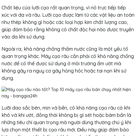
Chất liệu của lưỡi cạo rất quan trọng, vì nó trực tiếp tiếp
xúc với da và râu. Lưỡi cạo được làm từ các vật liệu an toàn
như thép không gỉ hoặc các loại hợp kim chất lượng cao,
giúp đảm bảo rằng không có chất độc hại nào được truyền
vào da khi sử dụng.
Ngoài ra, khả năng chống thấm nước cũng là một yếu tố
quan trọng khác. Máy cạo râu cần phải có khả năng chống
nước để có thể được sử dụng ở môi trường ẩm ướt mà
không gây ra nguy cơ gây hỏng hóc hoặc tai nạn khi sử
dụng.
Lưỡi dao sắc bén, mịn và bền, có khả năng cạo râu cả khi
khô và khi ướt, đồng thời không bị gỉ sét hoặc bám bẩn là
những tiêu chí quan trọng mà người dùng thường chú ý khi
lựa chọn một thiết bị cạo râu mới. Điều này giúp đảm bảo