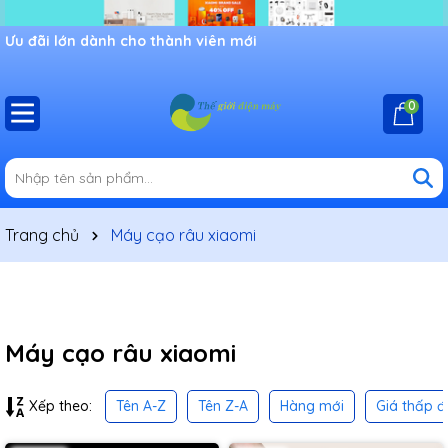
Ưu đãi lớn dành cho thành viên mới
0
Trang chủ
Máy cạo râu xiaomi
Máy cạo râu xiaomi
Tên A-Z
Tên Z-A
Hàng mới
Giá thấp đ
Xếp theo: