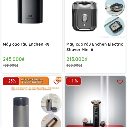
Máy cạo râu Enchen K8
Máy cạo râu Enchen Electric
Shaver Mini 6
245.000₫
215.000₫
459.000₫
300.000₫
- 23%
- 11%