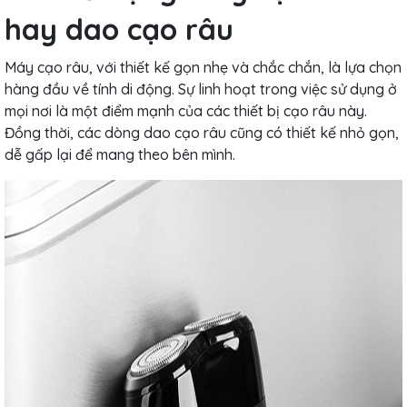
hay dao cạo râu
Máy cạo râu, với thiết kế gọn nhẹ và chắc chắn, là lựa chọn
hàng đầu về tính di động. Sự linh hoạt trong việc sử dụng ở
mọi nơi là một điểm mạnh của các thiết bị cạo râu này.
Đồng thời, các dòng dao cạo râu cũng có thiết kế nhỏ gọn,
dễ gấp lại để mang theo bên mình.