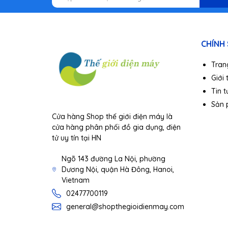
CHÍNH
Tran
Giới 
Tin t
Sản
Cửa hàng Shop thế giới điện máy là
cửa hàng phân phối đồ gia dụng, điện
tử uy tín tại HN
Ngõ 143 đường La Nội, phường
Tại sao nên dùng bàn 
Dương Nội, quận Hà Đông, Hanoi,
Vietnam
02477700119
Người dùng chắc hẳn đã không còn quá xa lạ với
mang lại. Và
DR.BEI E0
chính là phiên bản nổi bật 
general@shopthegioidienmay.com
ưu, sẽ giúp vệ sinh khoang miệng đúng cách, hỗ 