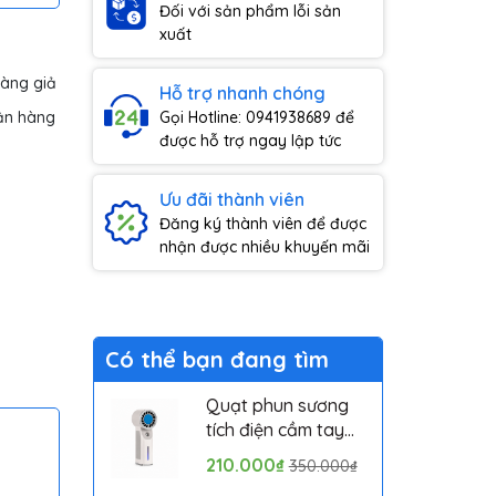
Đối với sản phẩm lỗi sản
xuất
hàng giả
Hỗ trợ nhanh chóng
ận hàng
Gọi Hotline: 0941938689 để
được hỗ trợ ngay lập tức
Ưu đãi thành viên
Đăng ký thành viên để được
nhận được nhiều khuyến mãi
Có thể bạn đang tìm
Quạt phun sương
tích điện cầm tay
mini có sò lạnh
210.000₫
350.000₫
Solove MLS6212B -