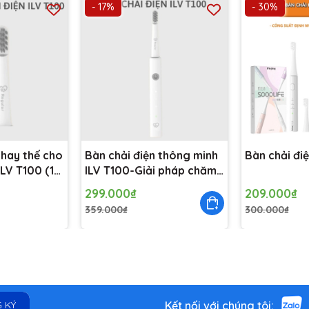
- 17%
- 30%
thay thế cho
Bàn chải điện thông minh
Bàn chải điệ
ILV T100 (1
ILV T100-Giải pháp chăm
sóc răng miệng toàn diện
299.000₫
209.000₫
359.000₫
300.000₫
Kết nối với chúng tôi:
 KÝ