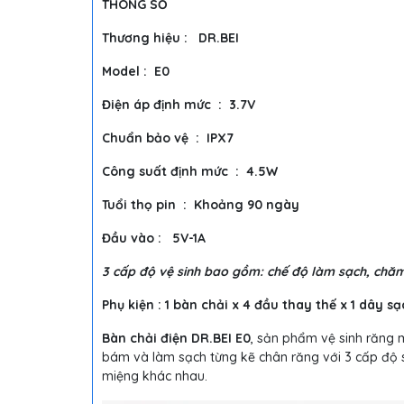
THÔNG SỐ
Thương hiệu : DR.BEI
Model : E0
Điện áp định mức : 3.7V
Chuẩn bảo vệ : IPX7
Công suất định mức : 4.5W
Tuổi thọ pin : Khoảng 90 ngày
Đầu vào : 5V-1A
3 cấp độ vệ sinh bao gồm: chế độ làm sạch, chăm
Phụ kiện : 1 bàn chải x 4 đầu thay thế x 1 dây s
Bàn chải điện DR.BEI E0
, sản phẩm vệ sinh răng 
bám và làm sạch từng kẽ chân răng với 3 cấp độ sử
miệng khác nhau.