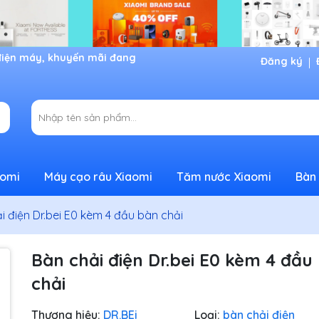
Đăng ký
aomi
Máy cạo râu Xiaomi
Tăm nước Xiaomi
Bàn 
i điện Dr.bei E0 kèm 4 đầu bàn chải
Bàn chải điện Dr.bei E0 kèm 4 đầu
chải
Thương hiệu:
DR.BEi
Loại:
bàn chải điện