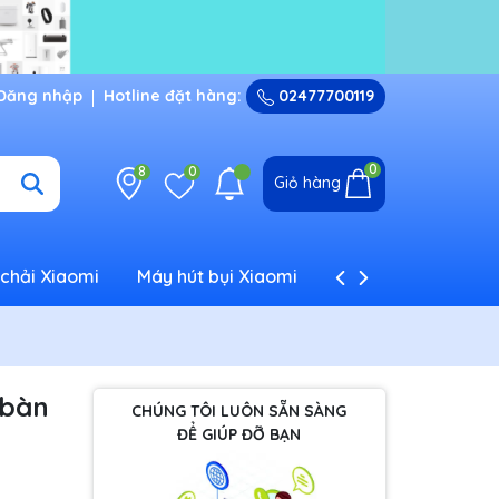
Đăng nhập
Hotline đặt hàng:
02477700119
0
8
0
Giỏ hàng
chải Xiaomi
Máy hút bụi Xiaomi
Máy tạo ẩm Xiaom
 bàn
CHÚNG TÔI LUÔN SẴN SÀNG
ĐỂ GIÚP ĐỠ BẠN