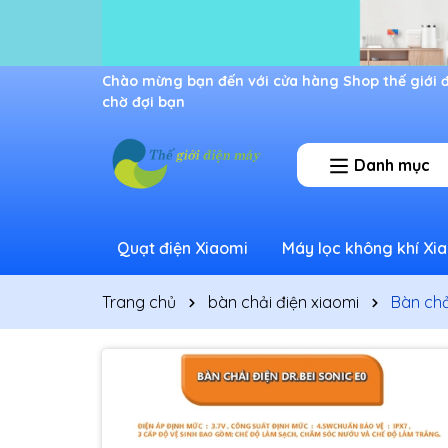
Ưu đãi lớn dành cho thành viên mới
Danh mục
Quạt điện Xiaomi
Máy lọc không khí Xi
Trang chủ
bàn chải điện xiaomi
Bàn chả