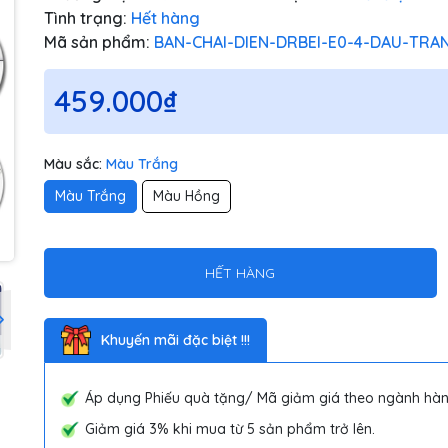
Tình trạng:
Hết hàng
Mã sản phẩm:
BAN-CHAI-DIEN-DRBEI-E0-4-DAU-TRA
459.000₫
Màu sắc:
Màu Trắng
Màu Trắng
Màu Hồng
HẾT HÀNG
Khuyến mãi đặc biệt !!!
Áp dụng Phiếu quà tặng/ Mã giảm giá theo ngành hàn
Giảm giá 3% khi mua từ 5 sản phẩm trở lên.