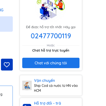
NG
Để được hỗ trợ tốt nhất. Hãy gọi
02477700119
Hoặc
Chat hỗ trợ trực tuyến
Chat với chúng tôi
Vận chuyển
Ship Cod cả nước từ HN vào
HCM
g.
Hỗ trợ đổi - trả