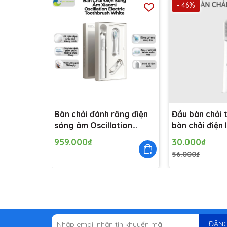
- 46%
Bàn chải đánh răng điện
Đầu bàn chải 
sóng âm Oscillation
bàn chải điện 
Electric Toothbrush
chiếc)
959.000₫
30.000₫
White GL BHR9814GL
56.000₫
ĐĂNG