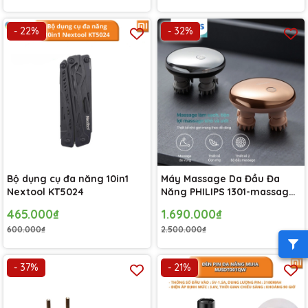
- 22%
- 32%
Bộ dụng cụ đa năng 10in1
Máy Massage Da Đầu Đa
Nextool KT5024
Năng PHILIPS 1301-massage
làm sạch,tiện lợi massage
465.000₫
1.690.000₫
khô và ướt
600.000₫
2.500.000₫
- 37%
- 21%