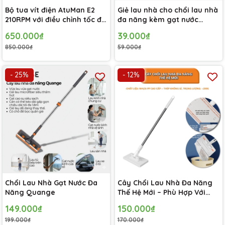
Bộ tua vít điện AtuMan E2
Giẻ lau nhà cho chổi lau nhà
210RPM với điều chỉnh tốc độ
đa năng kèm gạt nước
kép, 25 đầu tua vít
Quange
650.000₫
39.000₫
850.000₫
59.000₫
- 25%
- 12%
Chổi Lau Nhà Gạt Nước Đa
Cây Chổi Lau Nhà Đa Năng
Năng Quange
Thế Hệ Mới – Phù Hợp Với
99% Giẻ Lau Trên Thị Trường
149.000₫
150.000₫
199.000₫
170.000₫