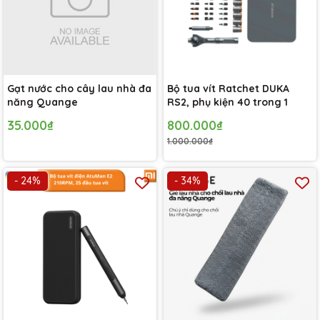
Gạt nước cho cây lau nhà đa
Bộ tua vít Ratchet DUKA
năng Quange
RS2, phụ kiện 40 trong 1
35.000₫
800.000₫
1.000.000₫
- 24%
- 34%