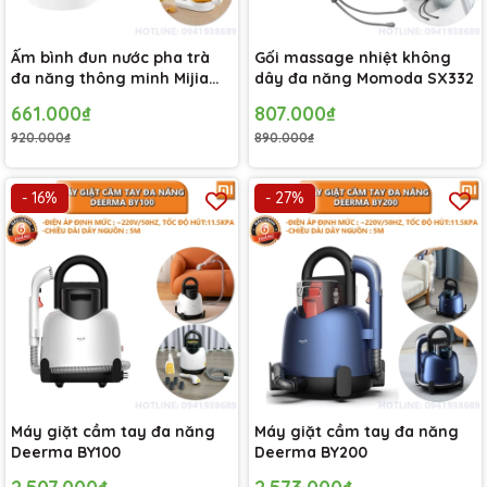
Ấm bình đun nước pha trà
Gối massage nhiệt không
đa năng thông minh Mijia
dây đa năng Momoda SX332
MYSH0E1ACM
661.000₫
807.000₫
920.000₫
890.000₫
- 16%
- 27%
Máy giặt cầm tay đa năng
Máy giặt cầm tay đa năng
Deerma BY100
Deerma BY200