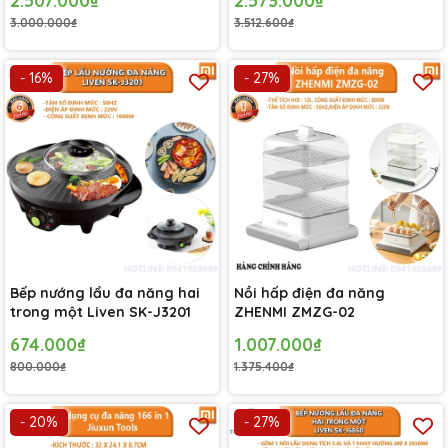
2.507.000₫
2.573.000₫
3.000.000₫
3.512.600₫
- 16%
- 27%
Bếp nướng lẩu đa năng hai
Nồi hấp điện đa năng
trong một Liven SK-J3201
ZHENMI ZMZG-02
674.000₫
1.007.000₫
800.000₫
1.375.400₫
- 20%
- 27%