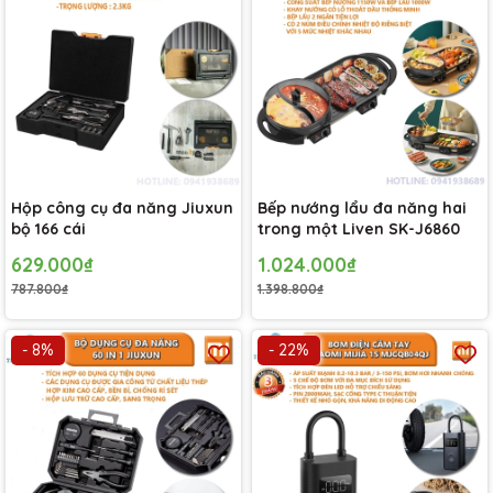
Hộp công cụ đa năng Jiuxun
Bếp nướng lẩu đa năng hai
bộ 166 cái
trong một Liven SK-J6860
629.000₫
1.024.000₫
787.800₫
1.398.800₫
- 8%
- 22%