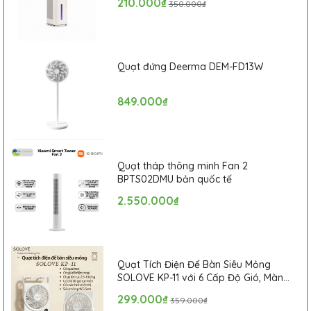
210.000₫
350.000₫
Quạt đứng Deerma DEM-FD13W
849.000₫
1. Động cơ sóng âm nâng cấp
Quạt tháp thông minh Fan 2
BPTS02DMU bản quốc tế
Điểm sáng lớn nhất của phiên bản này là
động cơ dao
động sóng âm
có khả năng vừa rung vừa xoay, giúp
2.550.000₫
đầu chải tăng góc quét lên gấp đôi so với các dòng
thông thường. Nhờ thiết kế này, bàn chải tuân thủ tuyệt
đối kỹ thuật đánh răng Bass khoa học, dễ dàng len lỏi
vào các "điểm mù" của răng hàm, làm sạch kỹ bề mặt
Quạt Tích Điện Để Bàn Siêu Mỏng
SOLOVE KP-11 với 6 Cấp Độ Gió, Màn
răng và kẽ nướu mà không gây tổn thương.
Hình LCD, Tích Hợp Giá Đỡ Điện Thoại
299.000₫
359.000₫