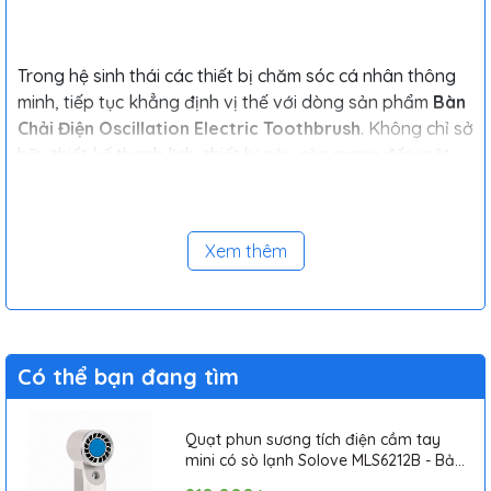
Trong hệ sinh thái các thiết bị chăm sóc cá nhân thông
minh, tiếp tục khẳng định vị thế với dòng sản phẩm
Bàn
Chải Điện Oscillation Electric Toothbrush
. Không chỉ sở
hữu thiết kế thanh lịch, thiết bị này còn mang đến một
bước đột phá lớn về công nghệ làm sạch, giúp bạn bảo
vệ sức khỏe răng miệng toàn diện mỗi ngày.
Xem thêm
Có thể bạn đang tìm
Quạt phun sương tích điện cầm tay
mini có sò lạnh Solove MLS6212B - Bảo
hành 1 tháng