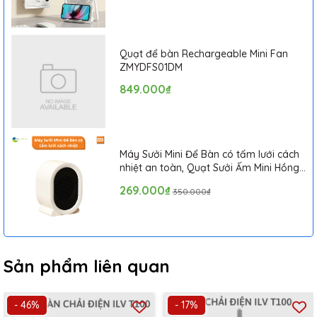
Quạt để bàn Rechargeable Mini Fan
ZMYDFS01DM
849.000₫
Máy Sưởi Mini Để Bàn có tấm lưới cách
nhiệt an toàn, Quạt Sưởi Ấm Mini Hồng
Ngoại Tiện Lợi
269.000₫
350.000₫
Sản phẩm liên quan
- 46%
- 17%
2. Cảnh báo vùng chải sót thông minh (Hệ thống đèn 4