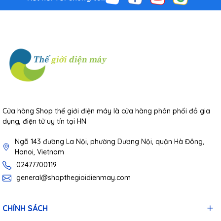
Cửa hàng Shop thế giới điện máy là cửa hàng phân phối đồ gia
dụng, điện tử uy tín tại HN
Ngõ 143 đường La Nội, phường Dương Nội, quận Hà Đông,
Hanoi, Vietnam
02477700119
3. Đầu bàn chải thế hệ mới: Êm ái, giảm chấn và kháng
general@shopthegioidienmay.com
khuẩn
CHÍNH SÁCH
Đầu bàn chải được thiết kế hội tụ 3 yếu tố "Sạch sẽ - Dễ