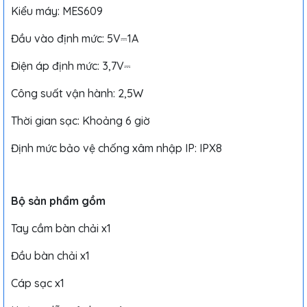
Kiểu máy: MES609
Đầu vào định mức: 5V⎓1A
Điện áp định mức: 3,7V⎓
Công suất vận hành: 2,5W
Thời gian sạc: Khoảng 6 giờ
Định mức bảo vệ chống xâm nhập IP: IPX8
Bộ sản phẩm gồm
Tay cầm bàn chải x1
Đầu bàn chải x1
Cáp sạc x1