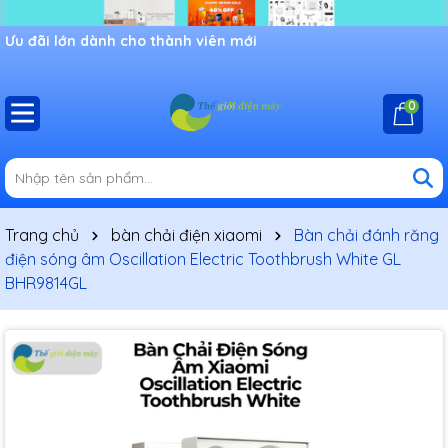
Ưu đãi lớn dành cho thành viên mới
0
Trang chủ
bàn chải điện xiaomi
Bàn chải đánh răng
điện sóng âm Oscillation Electric Toothbrush White GL
BHR9814GL