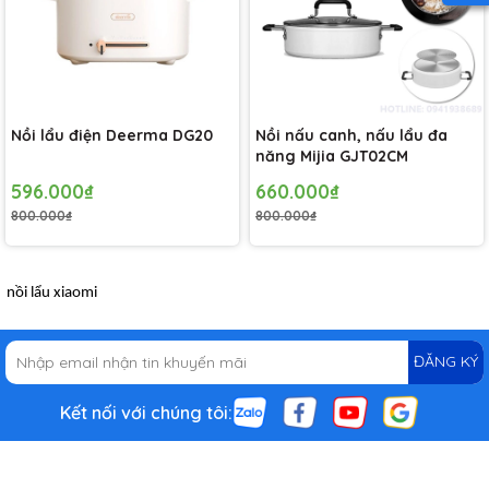
Nồi lẩu điện Deerma DG20
Nồi nấu canh, nấu lẩu đa
năng Mijia GJT02CM
596.000₫
660.000₫
800.000₫
800.000₫
nồi lẩu xiaomi
ĐĂNG KÝ
Kết nối với chúng tôi: