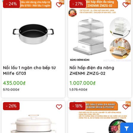
- 24%
- 27%
Nồi lẩu 1 ngăn cho bếp từ
Nồi hấp điện đa năng
Milife GT03
ZHENMI ZMZG-02
435.000₫
1.007.000₫
570.000₫
1.375.400₫
- 26%
- 18%