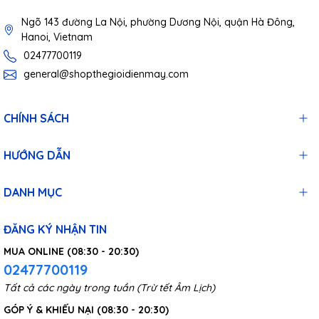
Ngõ 143 đường La Nội, phường Dương Nội, quận Hà Đông,
Hanoi, Vietnam
02477700119
general@shopthegioidienmay.com
CHÍNH SÁCH
HƯỚNG DẪN
DANH MỤC
ĐĂNG KÝ NHẬN TIN
MUA ONLINE (08:30 - 20:30)
02477700119
Tất cả các ngày trong tuần (Trừ tết Âm Lịch)
GÓP Ý & KHIẾU NẠI (08:30 - 20:30)