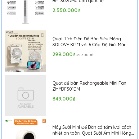
BPTS02DMU bản quốc tế
2.550.000₫
Quạt Tích Điện Để Bàn Siêu Mỏng
SOLOVE KP-11 với 6 Cấp Độ Gió, Màn
Hình LCD, Tích Hợp Giá Đỡ Điện Thoại
299.000₫
359.000₫
Quạt để bàn Rechargeable Mini Fan
ZMYDFS01DM
849.000₫
Máy Sưởi Mini Để Bàn có tấm lưới cách
nhiệt an toàn, Quạt Sưởi Ấm Mini Hồng