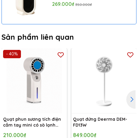
Ngoại Tiện Lợi
269.000₫
350.000₫
Sản phẩm liên quan
- 40%
Quạt phun sương tích điện
Quạt đứng Deerma DEM-
cầm tay mini có sò lạnh
FD13W
Solove MLS6212B - Bảo hành
210.000₫
849.000₫
1 tháng