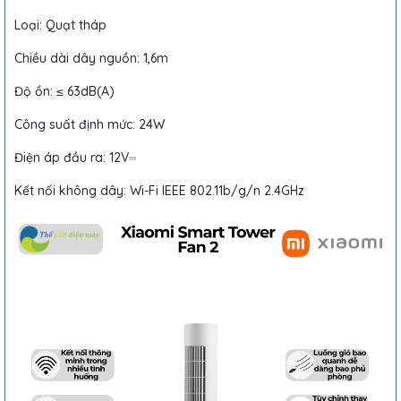
Loại: Quạt tháp
Chiều dài dây nguồn: 1,6m
Độ ồn: ≤ 63dB(A)
Công suất định mức: 24W
Điện áp đầu ra: 12V⎓
Kết nối không dây: Wi-Fi IEEE 802.11b/g/n 2.4GHz