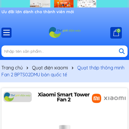
Ưu đãi lớn dành cho thành viên mới
0
Trang chủ
Quạt điện xiaomi
Quạt tháp thông minh
Fan 2 BPTS02DMU bản quốc tế