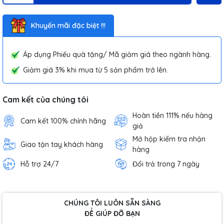
Khuyến mãi đặc biệt !!!
Áp dụng Phiếu quà tặng/ Mã giảm giá theo ngành hàng.
Giảm giá 3% khi mua từ 5 sản phẩm trở lên.
Cam kết của chúng tôi
Hoàn tiền 111% nếu hàng
Cam kết 100% chính hãng
giả
Mở hộp kiểm tra nhận
Giao tận tay khách hàng
hàng
Hỗ trợ 24/7
Đổi trả trong 7 ngày
CHÚNG TÔI LUÔN SẴN SÀNG
ĐỂ GIÚP ĐỠ BẠN