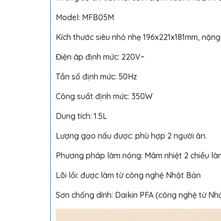
Model: MFB05M
Kích thước siêu nhỏ nhẹ 196x221x181mm, nặn
Điện áp định mức: 220V~
Tần số định mức: 50Hz
Công suất định mức: 350W
Dung tích: 1.5L
Lượng gạo nấu được: phù hợp 2 người ăn.
Phương pháp làm nóng: Mâm nhiệt 2 chiều l
Lõi lồi: được làm từ công nghệ Nhật Bản
Sơn chống dính: Daikin PFA (công nghệ từ Nh