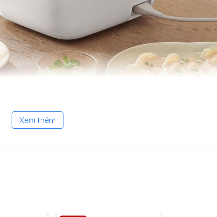
Xem thêm
n chỉ phủ hợp với 2 người ăn.
ijia , khi chọn khu vực app xin khách lựa chọn Trung Quốc n
 đặt hàng