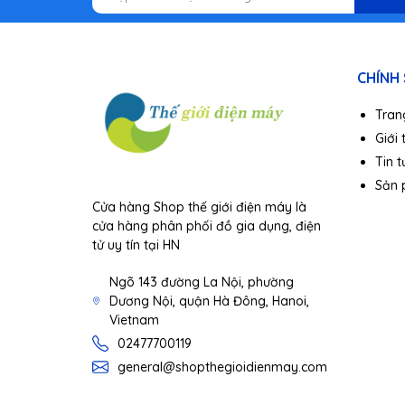
- Có thể hẹn giờ 24h làm ấm thức ăn
- Là sản phẩm tuyệt vời để tặng cho bố mẹ, gia
CHÍNH
Tran
Giới 
Tin t
Sản
Cửa hàng Shop thế giới điện máy là
cửa hàng phân phối đồ gia dụng, điện
tử uy tín tại HN
Ngõ 143 đường La Nội, phường
Dương Nội, quận Hà Đông, Hanoi,
Vietnam
02477700119
general@shopthegioidienmay.com