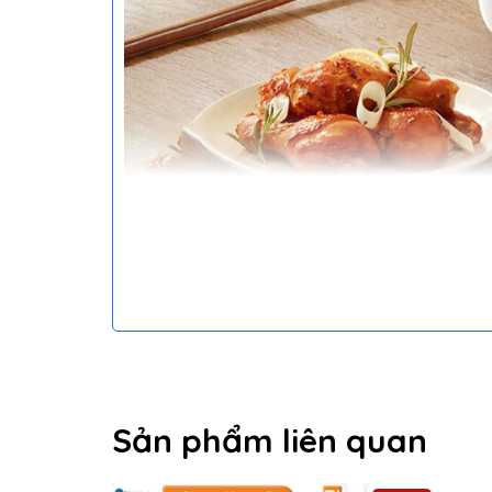
LƯU Ý: - 1.5L là dung tích toàn bộ lòng nồi nê
Sản phẩm liên quan
- Sản phẩm nồi cơm kết nối được app xiaomi m
- Quý khách vui lòng tham khảo kỹ trước khi