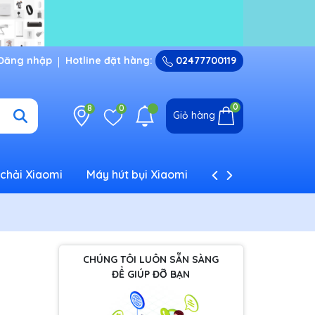
Đăng nhập
Hotline đặt hàng:
02477700119
0
8
0
Giỏ hàng
chải Xiaomi
Máy hút bụi Xiaomi
Máy tạo ẩm Xiaom
CHÚNG TÔI LUÔN SẴN SÀNG
ĐỂ GIÚP ĐỠ BẠN