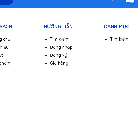
 đình mới lập thất....
 SÁCH
HƯỚNG DẪN
DANH MỤC
g chủ
Tìm kiếm
Tìm kiếm
thiệu
Đăng nhập
ức
Đăng ký
 phẩm
Giỏ hàng