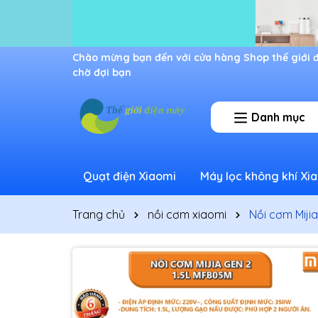
Ưu đãi lớn dành cho thành viên mới
Danh mục
Quạt điện Xiaomi
Máy lọc không khí Xi
Trang chủ
nồi cơm xiaomi
Nồi cơm Miji