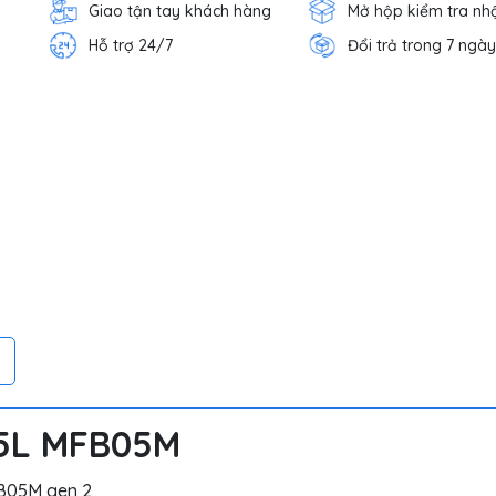
Giao tận tay khách hàng
Mở hộp kiểm tra nh
Hỗ trợ 24/7
Đổi trả trong 7 ngày
1.5L MFB05M
FB05M gen 2