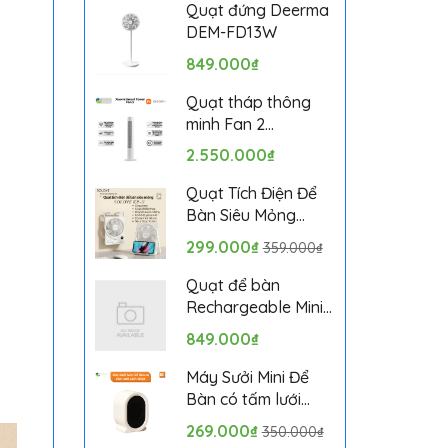
Bảo hành 1 tháng
Quạt đứng Deerma
DEM-FD13W
849.000₫
Quạt tháp thông
minh Fan 2
BPTS02DMU bản
2.550.000₫
quốc tế
Quạt Tích Điện Để
Bàn Siêu Mỏng
SOLOVE KP-11 với 6
299.000₫
359.000₫
Cấp Độ Gió, Màn
Hình LCD, Tích Hợp
Quạt để bàn
Giá Đỡ Điện Thoại
Rechargeable Mini
Fan ZMYDFS01DM
849.000₫
Máy Sưởi Mini Để
Bàn có tấm lưới
cách nhiệt an toàn,
269.000₫
350.000₫
Quạt Sưởi Ấm Mini