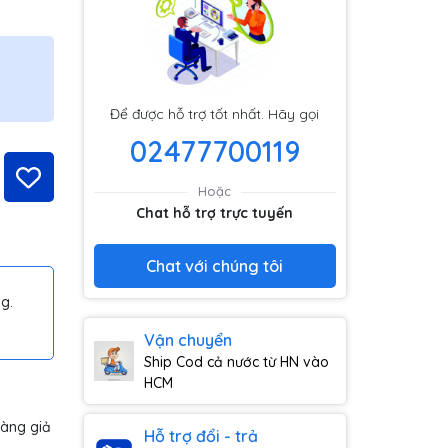
Để được hỗ trợ tốt nhất. Hãy gọi
02477700119
Hoặc
Chat hỗ trợ trực tuyến
Chat với chúng tôi
g.
Vận chuyển
Ship Cod cả nước từ HN vào
HCM
hàng giả
Hỗ trợ đổi - trả