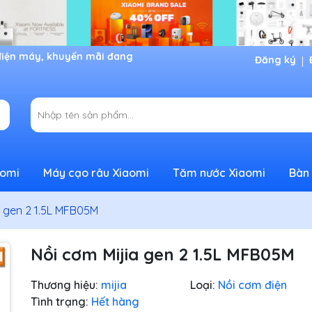
Đăng ký
aomi
Máy cạo râu Xiaomi
Tăm nước Xiaomi
Bàn 
a gen 2 1.5L MFB05M
Nồi cơm Mijia gen 2 1.5L MFB05M
Thương hiệu:
mijia
Loại:
Nồi cơm điện
Tình trạng:
Hết hàng