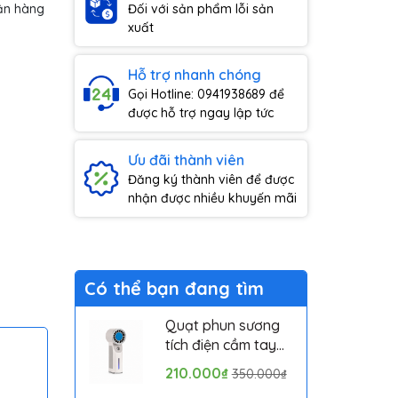
ận hàng
Đối với sản phẩm lỗi sản
xuất
Hỗ trợ nhanh chóng
Gọi Hotline: 0941938689 để
được hỗ trợ ngay lập tức
Ưu đãi thành viên
Đăng ký thành viên để được
nhận được nhiều khuyến mãi
Có thể bạn đang tìm
Quạt phun sương
tích điện cầm tay
mini có sò lạnh
210.000₫
350.000₫
Solove MLS6212B -