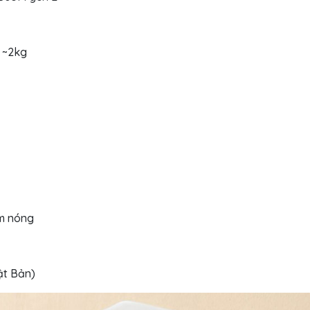
g ~2kg
àm nóng
ật Bản)