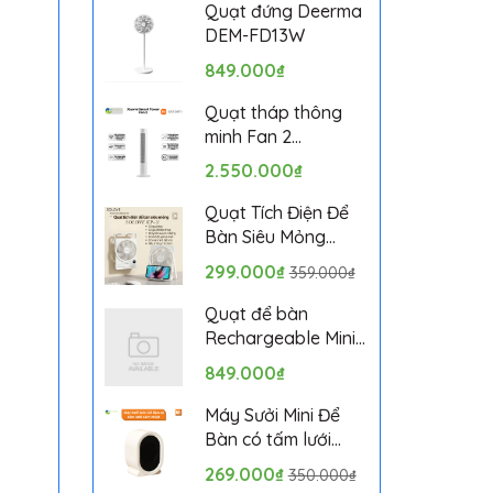
Bảo hành 1 tháng
Quạt đứng Deerma
DEM-FD13W
849.000₫
Quạt tháp thông
minh Fan 2
BPTS02DMU bản
2.550.000₫
quốc tế
Quạt Tích Điện Để
Bàn Siêu Mỏng
SOLOVE KP-11 với 6
299.000₫
359.000₫
Cấp Độ Gió, Màn
Hình LCD, Tích Hợp
Quạt để bàn
Giá Đỡ Điện Thoại
Rechargeable Mini
Fan ZMYDFS01DM
849.000₫
Máy Sưởi Mini Để
Bàn có tấm lưới
cách nhiệt an toàn,
269.000₫
350.000₫
Quạt Sưởi Ấm Mini