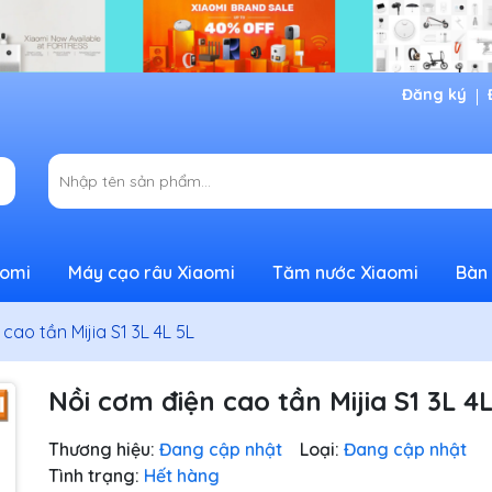
Đăng ký
aomi
Máy cạo râu Xiaomi
Tăm nước Xiaomi
Bàn 
cao tần Mijia S1 3L 4L 5L
Nồi cơm điện cao tần Mijia S1 3L 4
Thương hiệu:
Đang cập nhật
Loại:
Đang cập nhật
Tình trạng:
Hết hàng