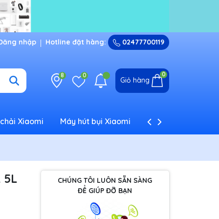
Đăng nhập
Hotline đặt hàng:
02477700119
0
8
0
Giỏ hàng
chải Xiaomi
Máy hút bụi Xiaomi
Máy tạo ẩm Xiaom
L 5L
CHÚNG TÔI LUÔN SẴN SÀNG
ĐỂ GIÚP ĐỠ BẠN