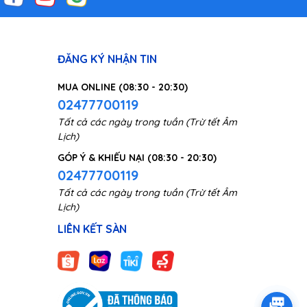
g và
ĐĂNG KÝ NHẬN TIN
MUA ONLINE (08:30 - 20:30)
02477700119
Tất cả các ngày trong tuần (Trừ tết Âm
Lịch)
GÓP Ý & KHIẾU NẠI (08:30 - 20:30)
02477700119
Tất cả các ngày trong tuần (Trừ tết Âm
Lịch)
LIÊN KẾT SÀN
, để