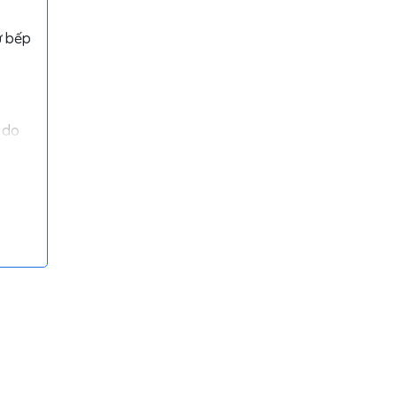
ư bếp
 do
nồi.