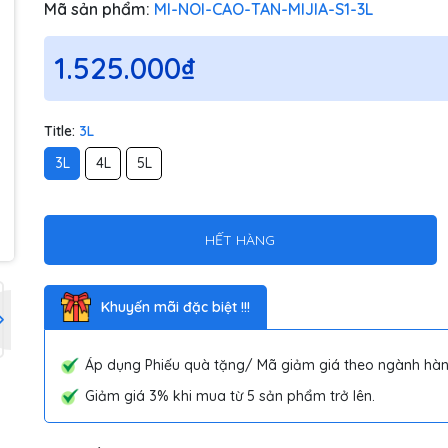
Mã sản phẩm:
MI-NOI-CAO-TAN-MIJIA-S1-3L
1.525.000₫
Title:
3L
3L
4L
5L
HẾT HÀNG
Khuyến mãi đặc biệt !!!
Áp dụng Phiếu quà tặng/ Mã giảm giá theo ngành hàn
Giảm giá 3% khi mua từ 5 sản phẩm trở lên.