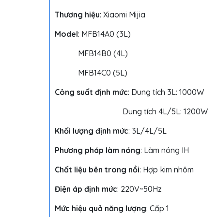
Thương hiệu
: Xiaomi Mijia
Model
: MFB14A0 (3L)
MFB14B0 (4L)
MFB14C0 (5L)
Công suất định mức
: Dung tích 3L: 1000W
Dung tích 4L/5L: 1200W
Khối lượng định mức
: 3L/4L/5L
Phương pháp làm nóng
: Làm nóng IH
Chất liệu bên trong nồi
: Hợp kim nhôm
Điện áp định mức
: 220V~50Hz
Mức hiệu quả năng lượng
: Cấp 1