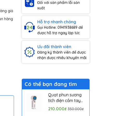
Đối với sản phẩm lỗi sản
xuất
hàng giả
ận hàng
Hỗ trợ nhanh chóng
Gọi Hotline: 0941938689 để
được hỗ trợ ngay lập tức
Ưu đãi thành viên
Đăng ký thành viên để được
nhận được nhiều khuyến mãi
Có thể bạn đang tìm
Quạt phun sương
tích điện cầm tay
mini có sò lạnh
210.000₫
350.000₫
Solove MLS6212B -