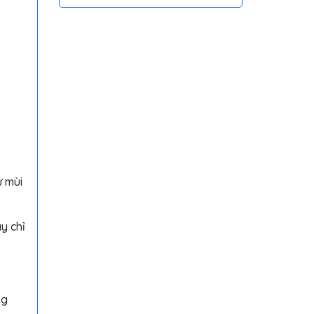
Hồng Ngoại Tiện Lợi
ử mùi
y chỉ
ng