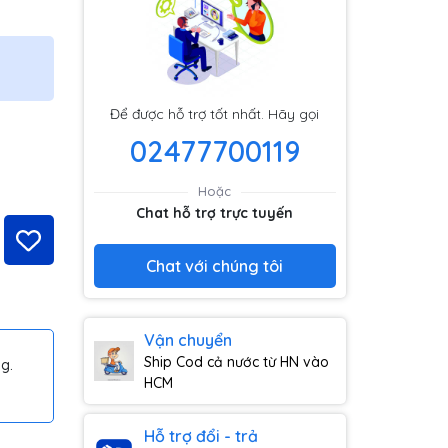
Để được hỗ trợ tốt nhất. Hãy gọi
02477700119
Hoặc
Chat hỗ trợ trực tuyến
Chat với chúng tôi
Vận chuyển
Ship Cod cả nước từ HN vào
g.
HCM
Hỗ trợ đổi - trả