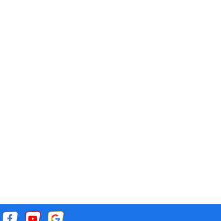
xuất
 điện
guy