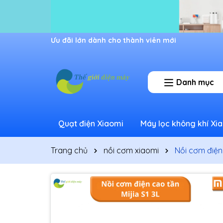
Ưu đãi lớn dành cho thành viên mới
Danh mục
Quạt điện Xiaomi
Máy lọc không khí Xi
Trang chủ
nồi cơm xiaomi
Nồi cơm điện 