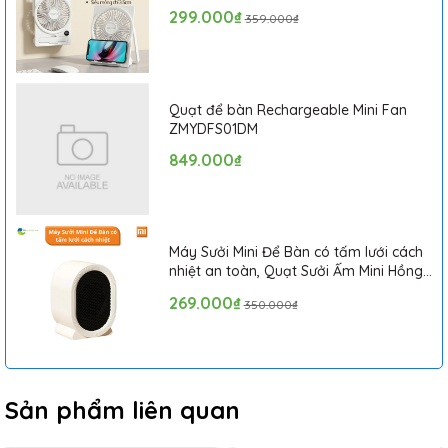
Hình LCD, Tích Hợp Giá Đỡ Điện Thoại
299.000₫
359.000₫
Quạt để bàn Rechargeable Mini Fan
ZMYDFS01DM
849.000₫
Máy Sưởi Mini Để Bàn có tấm lưới cách
nhiệt an toàn, Quạt Sưởi Ấm Mini Hồng
Ngoại Tiện Lợi
269.000₫
350.000₫
Sản phẩm liên quan