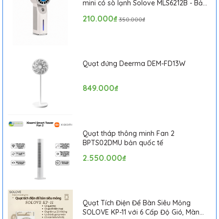
mini có sò lạnh Solove MLS6212B - Bảo
hành 1 tháng
210.000₫
350.000₫
Quạt đứng Deerma DEM-FD13W
849.000₫
Quạt tháp thông minh Fan 2
BPTS02DMU bản quốc tế
2.550.000₫
Quạt Tích Điện Để Bàn Siêu Mỏng
SOLOVE KP-11 với 6 Cấp Độ Gió, Màn