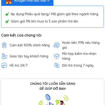
Khuyến mãi đặc biệt !!!
Áp dụng Phiếu quà tặng/ Mã giảm giá theo ngành hàng.
Giảm giá 3% khi mua từ 5 sản phẩm trở lên.
Cam kết của chúng tôi
Hoàn tiền 111% nếu hàng
Cam kết 100% chính hãng
giả
Mở hộp kiểm tra nhận
Giao tận tay khách hàng
hàng
Hỗ trợ 24/7
Đổi trả trong 7 ngày
CHÚNG TÔI LUÔN SẴN SÀNG
ĐỂ GIÚP ĐỠ BẠN