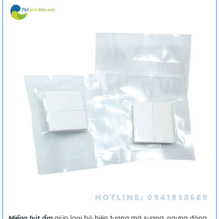
Miếng hút ẩm
giúp loại bỏ hiện tượng mờ sương, ngưng động