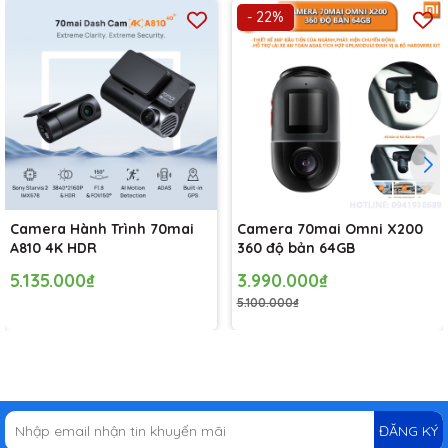
- 22%
Camera Hành Trình 70mai
Camera 70mai Omni X200
A810 4K HDR
360 độ bản 64GB
5.135.000₫
3.990.000₫
5.100.000₫
ĐĂNG KÝ