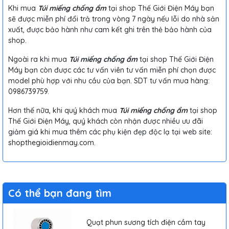
Khi mua
Túi miếng chống ẩm
tại shop Thế Giới Điện Máy bạn
sẽ được miễn phí đổi trả trong vòng 7 ngày nếu lỗi do nhà sản
xuất, được bảo hành như cam kết ghi trên thẻ bảo hành của
shop.
Ngoài ra khi mua
Túi miếng chống ẩm
tại shop Thế Giới Điện
Máy bạn còn được các tư vấn viên tư vấn miễn phí chọn được
model phù hợp với nhu cầu của bạn. SDT tư vấn mua hàng:
0986739759
.
Hơn thế nữa, khi quý khách mua
Túi miếng chống ẩm
tại shop
Thế Giới Điện Máy, quý khách còn nhận được nhiều ưu đãi
giảm giá khi mua thêm các phụ kiện đẹp độc lạ tại web site:
shopthegioidienmay.com
.
Có thể bạn đang tìm
Quạt phun sương tích điện cầm tay