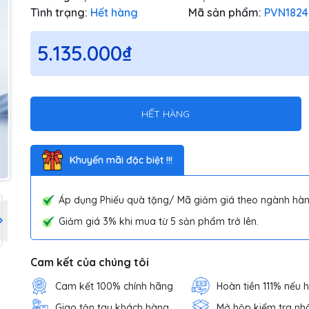
Tình trạng:
Hết hàng
Mã sản phẩm:
PVN1824
5.135.000₫
HẾT HÀNG
Khuyến mãi đặc biệt !!!
Áp dụng Phiếu quà tặng/ Mã giảm giá theo ngành hàn
Giảm giá 3% khi mua từ 5 sản phẩm trở lên.
Cam kết của chúng tôi
Cam kết 100% chính hãng
Hoàn tiền 111% nếu 
Giao tận tay khách hàng
Mở hộp kiểm tra nh