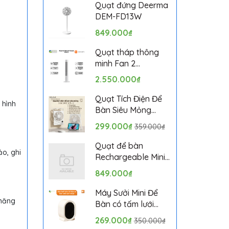
Bảo hành 1 tháng
Quạt đứng Deerma
DEM-FD13W
849.000₫
Quạt tháp thông
minh Fan 2
BPTS02DMU bản
2.550.000₫
quốc tế
Quạt Tích Điện Để
 hình
Bàn Siêu Mỏng
SOLOVE KP-11 với 6
299.000₫
359.000₫
Cấp Độ Gió, Màn
Hình LCD, Tích Hợp
Quạt để bàn
o, ghi
Giá Đỡ Điện Thoại
Rechargeable Mini
Fan ZMYDFS01DM
849.000₫
Máy Sưởi Mini Để
 năng
Bàn có tấm lưới
cách nhiệt an toàn,
269.000₫
350.000₫
Quạt Sưởi Ấm Mini