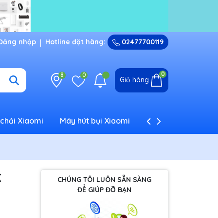
Đăng nhập
Hotline đặt hàng:
02477700119
0
8
0
Giỏ hàng
chải Xiaomi
Máy hút bụi Xiaomi
Máy tạo ẩm Xiaom
K
CHÚNG TÔI LUÔN SẴN SÀNG
ĐỂ GIÚP ĐỠ BẠN