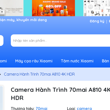
Đăng ký
aomi
Máy cạo râu Xiaomi
Tăm nước Xiaomi
Bàn 
Camera Hành Trình 70mai A810 4K HDR
Camera Hành Trình 70mai A810 4
HDR
Thương hiệu:
70mai
Loại:
camera