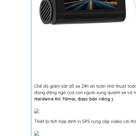
Chế độ giám sát đỗ xe 24h an toàn nhờ thuật toá
động đáng ngờ của con người xung quanh xe và t
Hardwire Kit 70mai, được bán riêng )
.
Thiết bị tích hợp định vị GPS cung cấp video với th