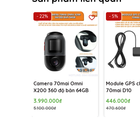
- 22%
- 5%
Camera 70mai Omni
Module GPS c
X200 360 độ bản 64GB
70mai D10
3.990.000₫
446.000₫
5.100.000₫
470.600₫