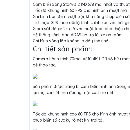
Cảm biến Sony Starvis 2 IMX678 mới nhất và thuật
Tốc độ khung hình 60 FPS cho hình ảnh mượt mà
Ghi hình ban đêm vượt trội, khả năng chụp biển số
Tích hợp GPS theo dõi lộ trình chính xác với thời gi
Giám sát đỗ xe 24 giờ với thuật toán phát hiện c
Hệ thống cảnh báo ADAS hỗ trợ lái xe an toàn
Ghi hình vòng lặp không lo đầy thẻ nhớ
Chi tiết sản phẩm:
Camera hành trình 70mai A810 4K HDR sở hữu màn 
dễ thao tác.
Sản phẩm được trang bị cảm biến hình ảnh Sony S
lại mọi chi tiết trên đường một cách rõ nét.
Tốc độ khung hình cao 60 FPS cho hình ảnh mượt m
chụp biển số cực kỳ rõ nét khi trời tối.