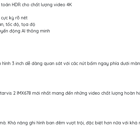
 toán HDR cho chất lượng video 4K
 cực kỳ rõ nét
an, tốc độ, tọa độ
huyển động AI thông minh
hình 3 inch dễ dàng quan sát với các nút bấm ngay phía dưới màn
tarvis 2 IMX678 mới nhất mang đến những video chất lượng hoàn hả
à. Khả năng ghi hình ban đêm vượt trội, đặc biệt hơn nữa với khả