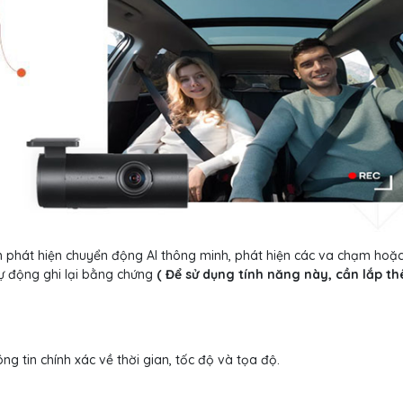
n phát hiện chuyển động AI thông minh, phát hiện các va chạm hoặ
ự động ghi lại bằng chứng
( Để sử dụng tính năng này, cần lắp t
ông tin chính xác về thời gian, tốc độ và tọa độ.