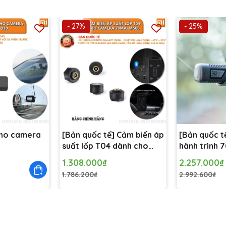
- 27%
- 25%
ho camera
[Bản quốc tế] Cảm biến áp
[Bản quốc t
suất lốp T04 dành cho
hành trình
Camera 70Mai M500
1.308.000₫
2.257.000₫
1.786.200₫
2.992.600₫