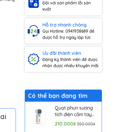
Đối với sản phẩm lỗi sản
xuất
Hỗ trợ nhanh chóng
Gọi Hotline: 0941938689 để
được hỗ trợ ngay lập tức
Ưu đãi thành viên
Đăng ký thành viên để được
nhận được nhiều khuyến mãi
Có thể bạn đang tìm
Quạt phun sương
tích điện cầm tay
ai
mini có sò lạnh
210.000₫
350.000₫
Solove MLS6212B -