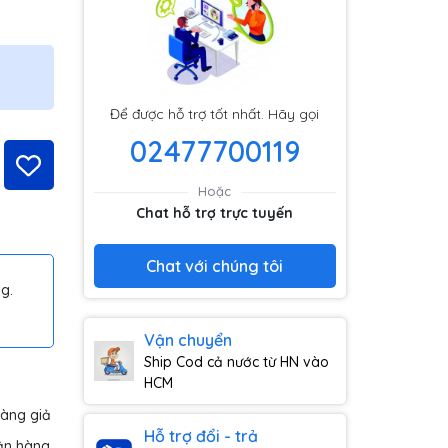
Để được hỗ trợ tốt nhất. Hãy gọi
02477700119
Hoặc
Chat hỗ trợ trực tuyến
Chat với chúng tôi
g.
Vận chuyển
Ship Cod cả nước từ HN vào
HCM
hàng giả
Hỗ trợ đổi - trả
ận hàng