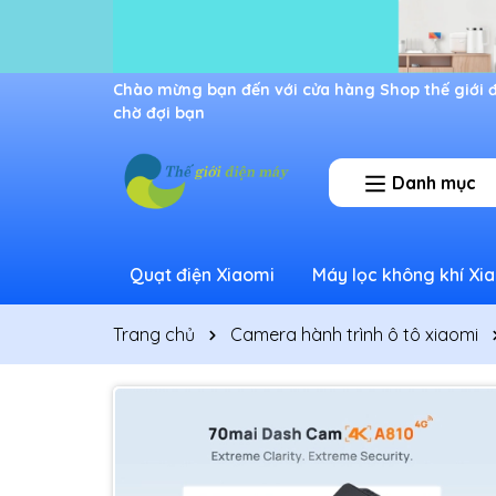
Ưu đãi lớn dành cho thành viên mới
Danh mục
Quạt điện Xiaomi
Máy lọc không khí Xi
Trang chủ
Camera hành trình ô tô xiaomi