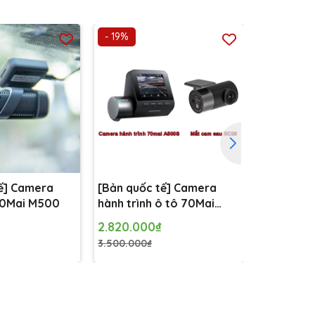
- 19%
- 22%
ế] Camera
[Bản quốc tế] Camera
Camera 7
 70Mai M500
hành trình ô tô 70Mai
1S D06
A500S kèm camera sau
2.820.000₫
969.000₫
RC06
3.500.000₫
1.244.100₫