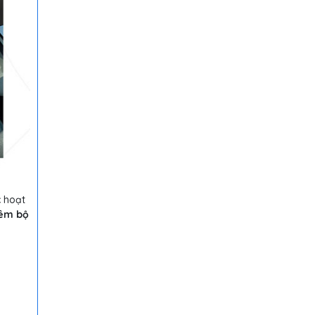
c hoạt
hêm bộ