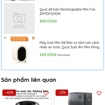
Quạt để bàn Rechargeable Mini Fan
ZMYDFS01DM
849.000₫
Máy Sưởi Mini Để Bàn có tấm lưới cách
nhiệt an toàn, Quạt Sưởi Ấm Mini Hồng
Ngoại Tiện Lợi
269.000₫
350.000₫
Sản phẩm liên quan
- 40%
- 21%