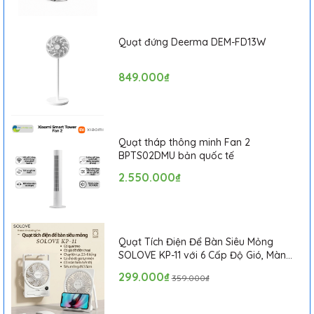
em bé, kệ sách, kệ giày, hộp đồ chơ
- Thiết bị không dây tiện lợi, dung lượng pin 3000mah, có thể
sử dụng lâu dài liên tục với 4h hoạt động thanh lọc.
Quạt đứng Deerma DEM-FD13W
- Thiết kế đơn giản, ấn tượng, chế độ sử dụng chỉ với 1 nút bấm
chạm cảm ứng
849.000₫
- 3 chế độ thanh lọc tiện lợi, tạo O3 - Ozone phân giải khí độc
hại môi trường
- Tự động phân hủy khí độc hại, không tạo hiện tượng thứ cấp,
độ ồn thấp
- Chức năng tự động khi bắt đầu đỗ xe, thanh lọc khi ra khỏi xe
Quạt tháp thông minh Fan 2
sau 5 phút
BPTS02DMU bản quốc tế
- Tự động ngắt chế độ thanh lọc khi sử dụng xe, cảm biến rung
2.550.000₫
di chuyển an toàn
- 1 chu trình làm việc thanh lọc mất 45 phút, có thể bật chế độ
sử dụng thanh lọc sâu.
- Dây sạc type C, công nghệ sạc nhanh tiện lợi, sạc đầy sau 4-
5h.
Quạt Tích Điện Để Bàn Siêu Mỏng
SOLOVE KP-11 với 6 Cấp Độ Gió, Màn
Hình LCD, Tích Hợp Giá Đỡ Điện Thoại
299.000₫
359.000₫