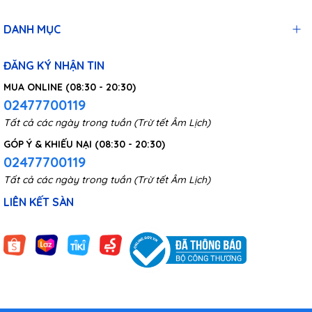
thanh lọc đơn" và "chế độ thanh lọc sâu" sẽ làm gián đoạn
hoạt động, máy sẽ tự tắt, chức năng ion âm không bị ảnh
DANH MỤC
hưởng.
ĐĂNG KÝ NHẬN TIN
MUA ONLINE (08:30 - 20:30)
02477700119
Tất cả các ngày trong tuần (Trừ tết Âm Lịch)
GÓP Ý & KHIẾU NẠI (08:30 - 20:30)
02477700119
Tất cả các ngày trong tuần (Trừ tết Âm Lịch)
LIÊN KẾT SÀN