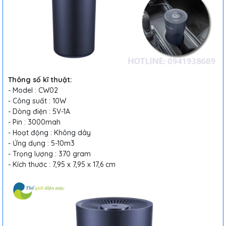
Thông số kĩ thuật:
- Model : CW02
- Công suất : 10W
- Dòng điện : 5V-1A
- Pin : 3000mah
- Hoạt động : Không dây
- Ứng dụng : 5-10m3
- Trọng lượng : 370 gram
- Kích thước : 7,95 x 7,95 x 17,6 cm