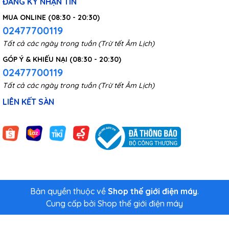
ĐĂNG KÝ NHẬN TIN
MUA ONLINE (08:30 - 20:30)
02477700119
Tất cả các ngày trong tuần (Trừ tết Âm Lịch)
GÓP Ý & KHIẾU NẠI (08:30 - 20:30)
02477700119
Tất cả các ngày trong tuần (Trừ tết Âm Lịch)
LIÊN KẾT SÀN
Bản quyền thuộc về
Shop thế giới điện máy
.
Hệ thống lọc hiệu quả cao
Cung cấp bởi
Shop thế giới điện máy
Máy lọc không khí thông minh Mijia AC-M9-SC
được trang bị