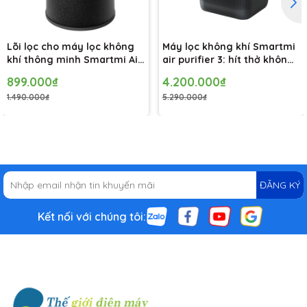
Lõi lọc cho máy lọc không
Máy lọc không khí Smartmi
khí thông minh Smartmi Air
air purifier 3: hít thở không
Purifier 3 KQJHQLX03ZM-GL
khí tinh khiết, sống thông
899.000₫
4.200.000₫
minh
1.490.000₫
5.290.000₫
ĐĂNG KÝ
Kết nối với chúng tôi: