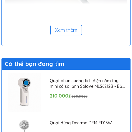
Xem thêm
Có thể bạn đang tìm
Quạt phun sương tích điện cầm tay
mini có sò lạnh Solove MLS6212B - Bảo
hành 1 tháng
210.000₫
350.000₫
Ưu điểm của máy lọc không
khí để bàn thông minh Mijia
Quạt đứng Deerma DEM-FD13W