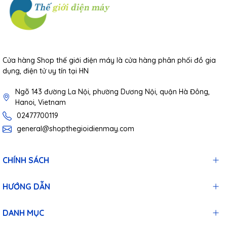
Cửa hàng Shop thế giới điện máy là cửa hàng phân phối đồ gia
dụng, điện tử uy tín tại HN
Ngõ 143 đường La Nội, phường Dương Nội, quận Hà Đông,
Hanoi, Vietnam
02477700119
general@shopthegioidienmay.com
Trang bị bộ lọc mới, thanh
CHÍNH SÁCH
lọc hiệu quả
HƯỚNG DẪN
Máy lọc không khí Mi Air Purifier Pro H
được trang bị bao
gồm quạt ly tâm cỡ lớn và động cơ không chổi than hiệu quả
DANH MỤC
cao có thể tạo ra 10.000 lít không khí sạch mỗi phút, giúp lọc