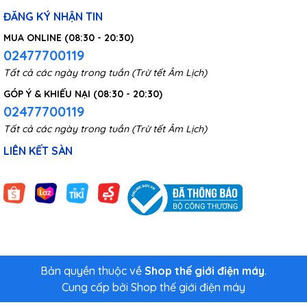
không khí trong nhà hiệu quả hơn. Khả năng lọc hạt CADR
ĐĂNG KÝ NHẬN TIN
3
được tăng lên 600m
/ h, cao hơn 20% so với thế hệ trước.
2
Diện tích lọc cũng được tăng lên thành 72m
, đáp ứng nhu cầu
MUA ONLINE (08:30 - 20:30)
lọc không khí ở căn nhà nhỏ và vừa.
02477700119
Tất cả các ngày trong tuần (Trừ tết Âm Lịch)
GÓP Ý & KHIẾU NẠI (08:30 - 20:30)
02477700119
Tất cả các ngày trong tuần (Trừ tết Âm Lịch)
LIÊN KẾT SÀN
Bản quyền thuộc về
Shop thế giới điện máy
.
Cung cấp bởi
Shop thế giới điện máy