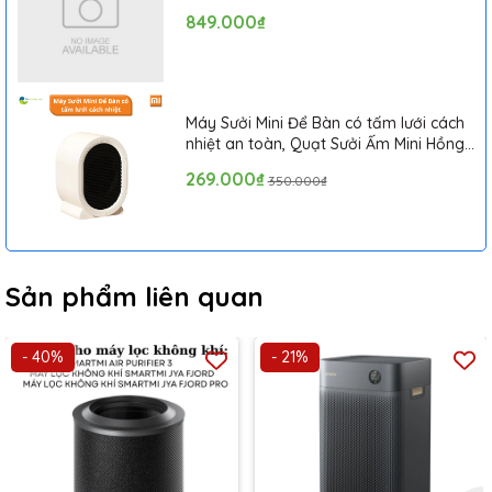
màn hình OLED bao gồm chế độ hoạt động, nhiệt độ môi
849.000₫
trường, độ ẩm và chỉ số không khí. Nếu không khí trong lành,
thanh hiển thị các chỉ số sẽ có màu xanh lá cây. Nếu không khí
trong phòng bị ô nhiễm nhẹ, thanh sẽ có màu cam và nếu ô
nhiễm không khí nghiêm trọng, nó sẽ có màu đỏ.
Máy Sưởi Mini Để Bàn có tấm lưới cách
nhiệt an toàn, Quạt Sưởi Ấm Mini Hồng
Ngoại Tiện Lợi
269.000₫
350.000₫
Sản phẩm liên quan
- 40%
- 21%