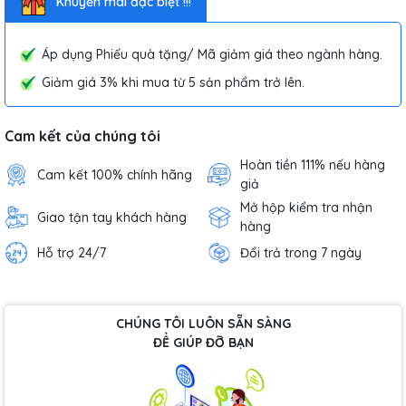
Khuyến mãi đặc biệt !!!
Áp dụng Phiếu quà tặng/ Mã giảm giá theo ngành hàng.
Giảm giá 3% khi mua từ 5 sản phẩm trở lên.
Cam kết của chúng tôi
Hoàn tiền 111% nếu hàng
Cam kết 100% chính hãng
giả
Mở hộp kiểm tra nhận
Giao tận tay khách hàng
hàng
Hỗ trợ 24/7
Đổi trả trong 7 ngày
CHÚNG TÔI LUÔN SẴN SÀNG
ĐỂ GIÚP ĐỠ BẠN