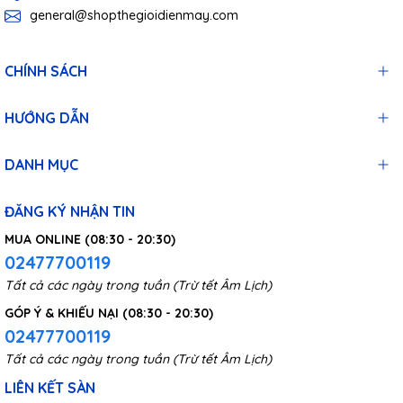
general@shopthegioidienmay.com
CHÍNH SÁCH
HƯỚNG DẪN
DANH MỤC
ĐĂNG KÝ NHẬN TIN
MUA ONLINE (08:30 - 20:30)
02477700119
Tất cả các ngày trong tuần (Trừ tết Âm Lịch)
GÓP Ý & KHIẾU NẠI (08:30 - 20:30)
02477700119
Máy hút bụi diệt khuẩn cho ga, nệm, sofa UV Mijia
Tất cả các ngày trong tuần (Trừ tết Âm Lịch)
MJCMY02DY được ứng dụng công nghệ tách lốc xoáy
LIÊN KẾT SÀN
tiên tiến cùng 3 bộ lọc cho khả năng hấp phụ hoàn toàn