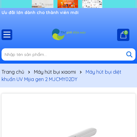
Ưu đãi lớn dành cho thành viên mới
0
Trang chủ
Máy hút bụi xiaomi
Máy hút bụi diệt
khuẩn UV Mijia gen 2 MJCMY02DY