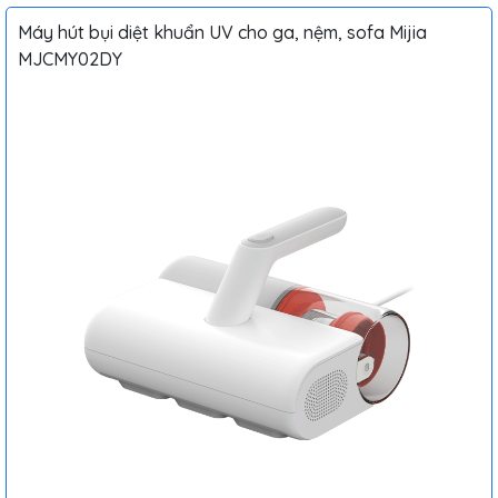
Máy hút bụi diệt khuẩn UV cho ga, nệm, sofa Mijia
MJCMY02DY