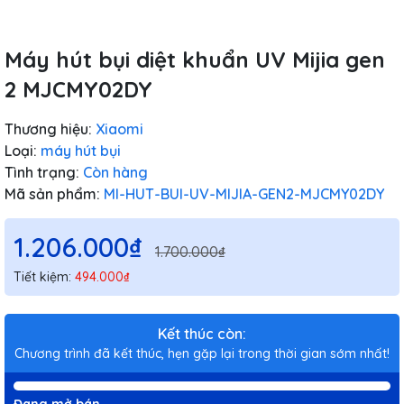
Máy hút bụi diệt khuẩn UV Mijia gen
2 MJCMY02DY
Thương hiệu:
Xiaomi
Loại:
máy hút bụi
Tình trạng:
Còn hàng
Mã sản phẩm:
MI-HUT-BUI-UV-MIJIA-GEN2-MJCMY02DY
1.206.000₫
1.700.000₫
Tiết kiệm:
494.000₫
Kết thúc còn:
Chương trình đã kết thúc, hẹn gặp lại trong thời gian sớm nhất!