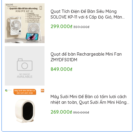
Động cơ hoạt động mạnh mẽ
Quạt Tích Điện Để Bàn Siêu Mỏng
SOLOVE KP-11 với 6 Cấp Độ Gió, Màn
Hình LCD, Tích Hợp Giá Đỡ Điện Thoại
299.000₫
359.000₫
Quạt để bàn Rechargeable Mini Fan
ZMYDFS01DM
849.000₫
Máy Sưởi Mini Để Bàn có tấm lưới cách
nhiệt an toàn, Quạt Sưởi Ấm Mini Hồng
Ngoại Tiện Lợi
269.000₫
350.000₫