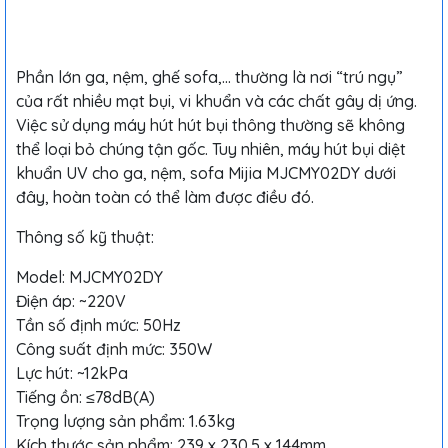
Phần lớn ga, nệm, ghế sofa,… thường là nơi “trú ngụ”
của rất nhiều mạt bụi, vi khuẩn và các chất gây dị ứng.
Việc sử dụng máy hút hút bụi thông thường sẽ không
thể loại bỏ chúng tận gốc. Tuy nhiên, máy hút bụi diệt
khuẩn UV cho ga, nệm, sofa Mijia MJCMY02DY dưới
đây, hoàn toàn có thể làm được điều đó.
Thông số kỹ thuật:
Model: MJCMY02DY
Điện áp: ~220V
Tần số định mức: 50Hz
Công suất định mức: 350W
Lực hút: ~12kPa
Tiếng ồn: ≤78dB(A)
Trọng lượng sản phẩm: 1.63kg
Kích thước sản phẩm: 239 x 230.5 x 144mm