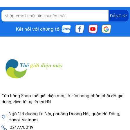
ĐĂNG KÝ
Kết nối với chúng tôi:
Đặc biệt, Máy hút bụi diệt khuẩn cho ga, nệm, sofa UV
Mijia MJCMY02DY còn sử hữu động cơ hoạt động với
công suất lớn 350W cùng lực hút mạnh đến 12kPa,
không chỉ giúp hút bụi và lông tóc ngắn trên bề mặt, mà
còn có thể hút sạch bọ ve và phân của chúng ẩn sâu
bên trong lớp vải, từ đó loại bỏ triệt để các loại mạt bụi
Cửa hàng Shop thế giới điện máy là cửa hàng phân phối đồ gia
và các chất gây dị ứng.
dụng, điện tử uy tín tại HN
Hệ thống lọc bụi hiện đại, hiệu suất lọc tối ưu
Ngõ 143 đường La Nội, phường Dương Nội, quận Hà Đông,
Hanoi, Vietnam
02477700119