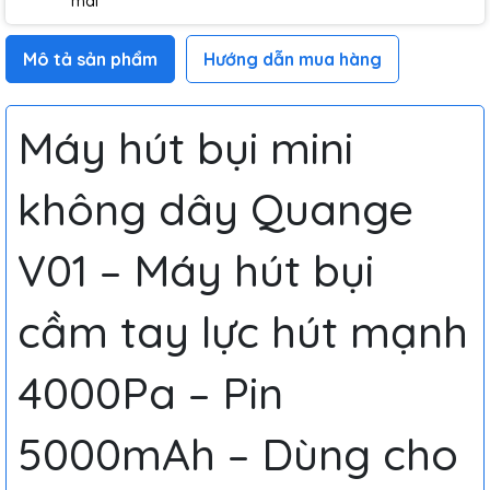
mãi
Mô tả sản phẩm
Hướng dẫn mua hàng
Máy hút bụi mini
không dây Quange
V01 – Máy hút bụi
cầm tay lực hút mạnh
4000Pa – Pin
5000mAh – Dùng cho