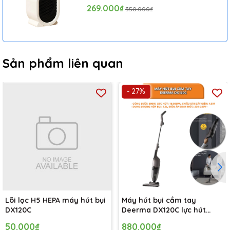
Ngoại Tiện Lợi
269.000₫
350.000₫
Sản phẩm liên quan
- 27%
Lõi lọc H5 HEPA máy hút bụi
Máy hút bụi cầm tay
DX120C
Deerma DX120C lực hút
16000pa, công suất 600W
50.000₫
880.000₫