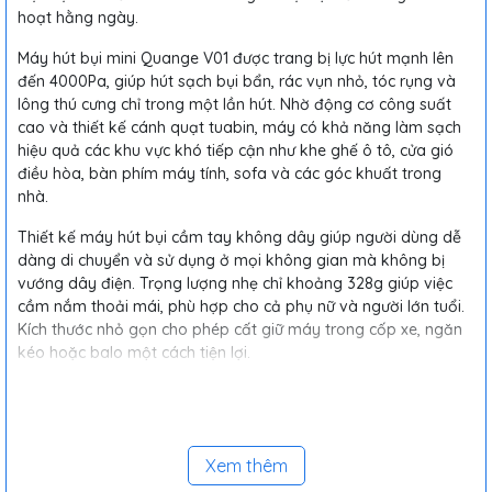
hoạt hằng ngày.
Máy hút bụi mini Quange V01 được trang bị lực hút mạnh lên
đến 4000Pa, giúp hút sạch bụi bẩn, rác vụn nhỏ, tóc rụng và
lông thú cưng chỉ trong một lần hút. Nhờ động cơ công suất
cao và thiết kế cánh quạt tuabin, máy có khả năng làm sạch
hiệu quả các khu vực khó tiếp cận như khe ghế ô tô, cửa gió
điều hòa, bàn phím máy tính, sofa và các góc khuất trong
nhà.
Thiết kế máy hút bụi cầm tay không dây giúp người dùng dễ
dàng di chuyển và sử dụng ở mọi không gian mà không bị
vướng dây điện. Trọng lượng nhẹ chỉ khoảng 328g giúp việc
cầm nắm thoải mái, phù hợp cho cả phụ nữ và người lớn tuổi.
Kích thước nhỏ gọn cho phép cất giữ máy trong cốp xe, ngăn
kéo hoặc balo một cách tiện lợi.
Máy hút bụi mini không dây Quange V01 sử dụng pin dung
lượng lớn 5000mAh, cho thời gian sử dụng liên tục khoảng 30
phút sau mỗi lần sạc đầy. Máy sạc qua cổng Type-C phổ biến,
dễ dàng sạc bằng củ sạc điện thoại, pin dự phòng hoặc cổng
Xem thêm
USB trên xe hơi.