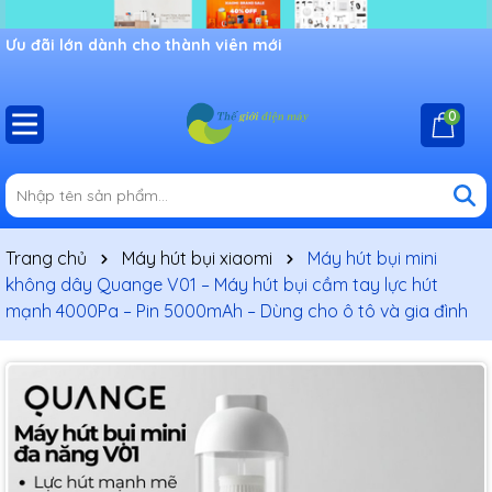
Ưu đãi lớn dành cho thành viên mới
0
Trang chủ
Máy hút bụi xiaomi
Máy hút bụi mini
không dây Quange V01 – Máy hút bụi cầm tay lực hút
mạnh 4000Pa – Pin 5000mAh – Dùng cho ô tô và gia đình