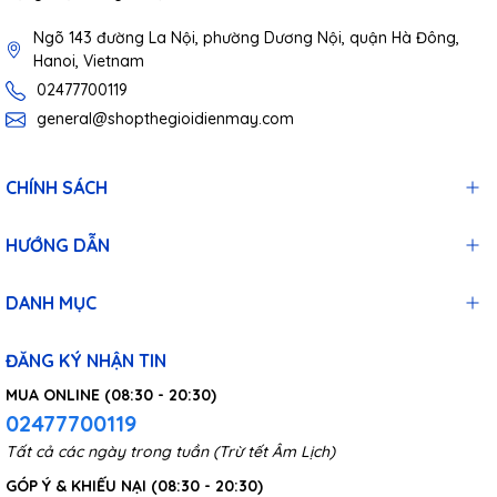
Ngõ 143 đường La Nội, phường Dương Nội, quận Hà Đông,
Hanoi, Vietnam
02477700119
general@shopthegioidienmay.com
CHÍNH SÁCH
HƯỚNG DẪN
DANH MỤC
ĐĂNG KÝ NHẬN TIN
MUA ONLINE (08:30 - 20:30)
02477700119
Tất cả các ngày trong tuần (Trừ tết Âm Lịch)
GÓP Ý & KHIẾU NẠI (08:30 - 20:30)