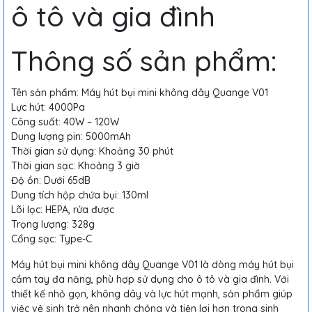
ô tô và gia đình
Thông số sản phẩm:
Tên sản phẩm: Máy hút bụi mini không dây Quange V01
Lực hút: 4000Pa
Công suất: 40W – 120W
Dung lượng pin: 5000mAh
Thời gian sử dụng: Khoảng 30 phút
Thời gian sạc: Khoảng 3 giờ
Độ ồn: Dưới 65dB
Dung tích hộp chứa bụi: 130ml
Lõi lọc: HEPA, rửa được
Trọng lượng: 328g
Cổng sạc: Type-C
Máy hút bụi mini không dây Quange V01 là dòng máy hút bụi
cầm tay đa năng, phù hợp sử dụng cho ô tô và gia đình. Với
thiết kế nhỏ gọn, không dây và lực hút mạnh, sản phẩm giúp
việc vệ sinh trở nên nhanh chóng và tiện lợi hơn trong sinh