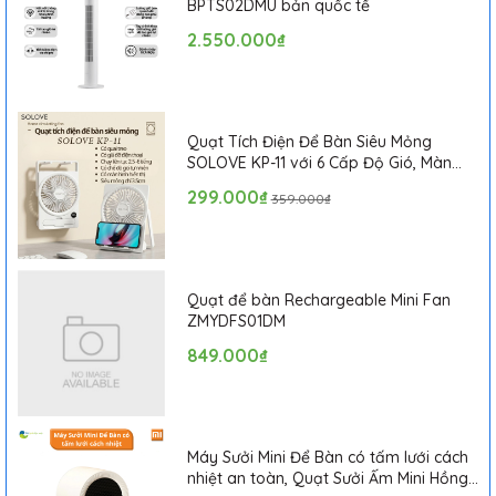
BPTS02DMU bản quốc tế
2.550.000₫
Quạt Tích Điện Để Bàn Siêu Mỏng
SOLOVE KP-11 với 6 Cấp Độ Gió, Màn
Hình LCD, Tích Hợp Giá Đỡ Điện Thoại
299.000₫
359.000₫
Quạt để bàn Rechargeable Mini Fan
ZMYDFS01DM
849.000₫
Máy Sưởi Mini Để Bàn có tấm lưới cách
nhiệt an toàn, Quạt Sưởi Ấm Mini Hồng