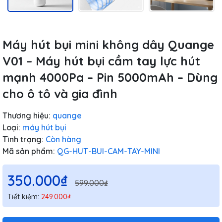
Máy hút bụi mini không dây Quange
V01 – Máy hút bụi cầm tay lực hút
mạnh 4000Pa – Pin 5000mAh – Dùng
cho ô tô và gia đình
Thương hiệu:
quange
Loại:
máy hút bụi
Tình trạng:
Còn hàng
Mã sản phẩm:
QG-HUT-BUI-CAM-TAY-MINI
350.000₫
599.000₫
Tiết kiệm:
249.000₫