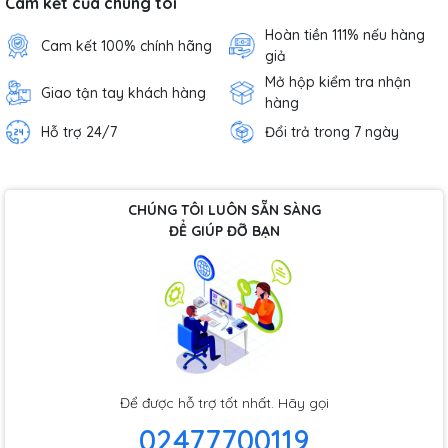
Cam kết của chúng tôi
Hoàn tiền 111% nếu hàng
Cam kết 100% chính hãng
giả
Mở hộp kiểm tra nhận
Giao tận tay khách hàng
hàng
Hỗ trợ 24/7
Đổi trả trong 7 ngày
CHÚNG TÔI LUÔN SẴN SÀNG
ĐỂ GIÚP ĐỠ BẠN
Để được hỗ trợ tốt nhất. Hãy gọi
02477700119