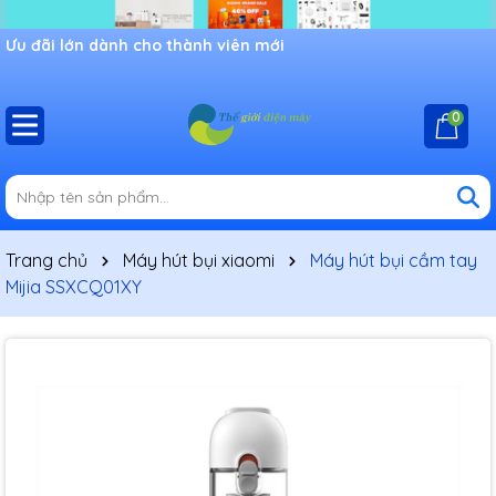
Ưu đãi lớn dành cho thành viên mới
0
Trang chủ
Máy hút bụi xiaomi
Máy hút bụi cầm tay
Mijia SSXCQ01XY