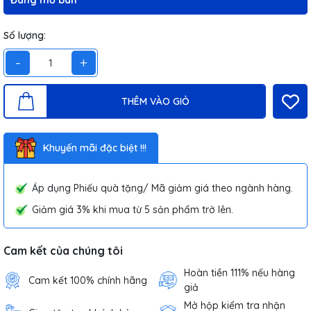
Đang mở bán
Số lượng:
-
+
THÊM VÀO GIỎ
Khuyến mãi đặc biệt !!!
Áp dụng Phiếu quà tặng/ Mã giảm giá theo ngành hàng.
Giảm giá 3% khi mua từ 5 sản phẩm trở lên.
Cam kết của chúng tôi
Hoàn tiền 111% nếu hàng
Cam kết 100% chính hãng
giả
Mở hộp kiểm tra nhận