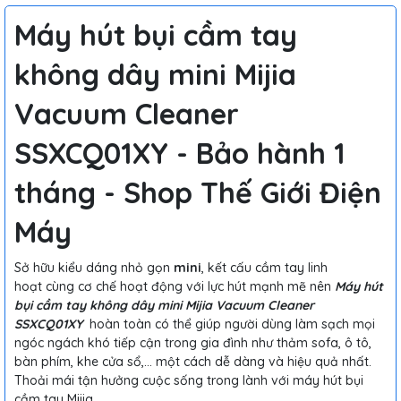
Máy hút bụi cầm tay
không dây mini Mijia
Vacuum Cleaner
SSXCQ01XY - Bảo hành 1
tháng - Shop Thế Giới Điện
Máy
Sở hữu kiểu dáng nhỏ gọn
mini
, kết cấu cầm tay linh
hoạt cùng cơ chế hoạt động với lực hút mạnh mẽ nên
Máy hút
bụi cầm tay không dây mini Mijia Vacuum Cleaner
SSXCQ01XY
hoàn toàn có thể giúp người dùng làm sạch mọi
ngóc ngách khó tiếp cận trong gia đình như thảm sofa, ô tô,
bàn phím, khe cửa sổ,… một cách dễ dàng và hiệu quả nhất.
Thoải mái tận hưởng cuộc sống trong lành với máy hút bụi
cầm tay Mijia.