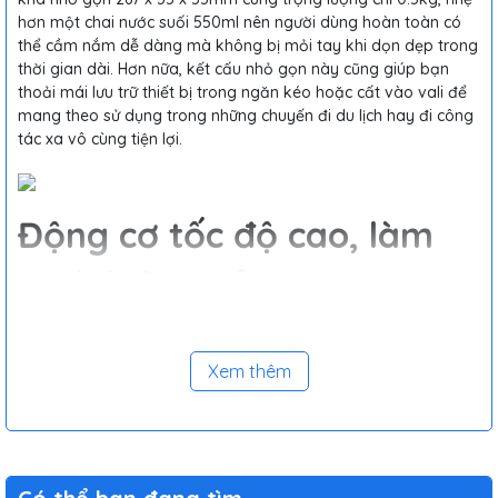
hơn một chai nước suối 550ml nên người dùng hoàn toàn có
thể cầm nắm dễ dàng mà không bị mỏi tay khi dọn dẹp trong
thời gian dài. Hơn nữa, kết cấu nhỏ gọn này cũng giúp bạn
thoải mái lưu trữ thiết bị trong ngăn kéo hoặc cất vào vali để
mang theo sử dụng trong những chuyến đi du lịch hay đi công
tác xa vô cùng tiện lợi.
Động cơ tốc độ cao, làm
sạch hiệu quả
Máy hút bụi cầm tay không dây mini Mijia Vacuum Cleaner
SSXCQ01XY
được trang bị động cơ không chổi than hiện đại,
Xem thêm
hoạt động với tốc độ 88.000 vòng/phút cùng lực hút mạnh
mẽ lên đến 13kPa, cho khả năng hút và làm sạch bụi mịn, lông
thú cưng hay các mảnh vụn thức ăn khác,… một cách dễ dàng
và nhanh chóng nhất. Bên cạnh đó, thiết kế ống dẫn khí đôi
cũng giúp nâng cao cường độ dọn dẹp và tiết kiệm điện năng
hiệu quả cho
Mijia SSXCQ01XY
. Ngoài ra, sản phẩm còn được