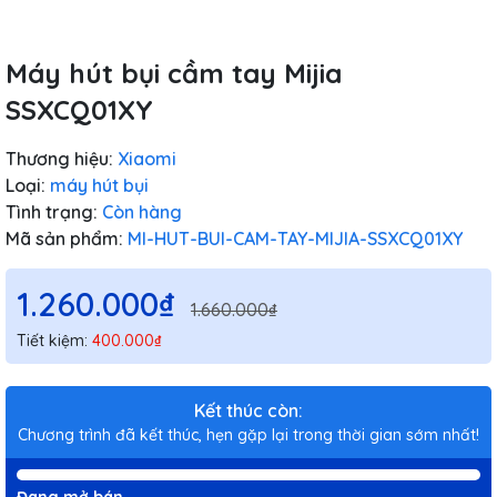
Máy hút bụi cầm tay Mijia
SSXCQ01XY
Thương hiệu:
Xiaomi
Loại:
máy hút bụi
Tình trạng:
Còn hàng
Mã sản phẩm:
MI-HUT-BUI-CAM-TAY-MIJIA-SSXCQ01XY
1.260.000₫
1.660.000₫
Tiết kiệm:
400.000₫
Kết thúc còn:
Chương trình đã kết thúc, hẹn gặp lại trong thời gian sớm nhất!