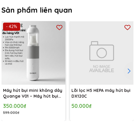
Sản phẩm liên quan
- 42%
Máy hút bụi mini không dây
Lõi lọc H5 HEPA máy hút bụi
Quange V01 – Máy hút bụi
DX120C
cầm tay lực hút mạnh
350.000₫
50.000₫
4000Pa – Pin 5000mAh –
599.000₫
Dùng cho ô tô và gia đình