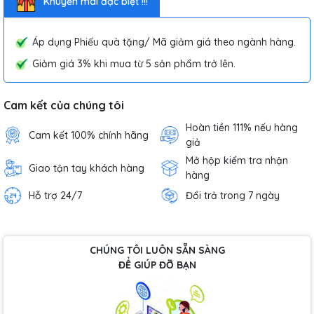
Khuyến mãi đặc biệt !!!
Áp dụng Phiếu quà tặng/ Mã giảm giá theo ngành hàng.
Giảm giá 3% khi mua từ 5 sản phẩm trở lên.
Cam kết của chúng tôi
Hoàn tiền 111% nếu hàng
Cam kết 100% chính hãng
giả
Mở hộp kiểm tra nhận
Giao tận tay khách hàng
hàng
Hỗ trợ 24/7
Đổi trả trong 7 ngày
CHÚNG TÔI LUÔN SẴN SÀNG
ĐỂ GIÚP ĐỠ BẠN