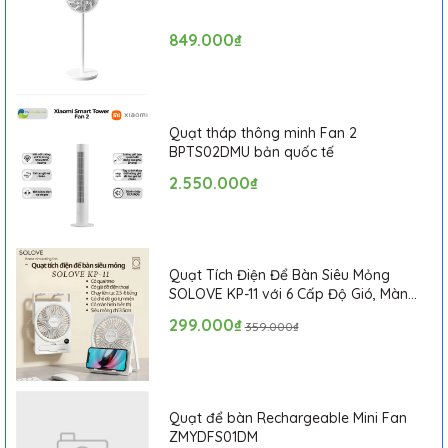
849.000₫
Quạt tháp thông minh Fan 2
BPTS02DMU bản quốc tế
2.550.000₫
Quạt Tích Điện Để Bàn Siêu Mỏng
SOLOVE KP-11 với 6 Cấp Độ Gió, Màn
Hình LCD, Tích Hợp Giá Đỡ Điện Thoại
299.000₫
359.000₫
Quạt để bàn Rechargeable Mini Fan
ZMYDFS01DM