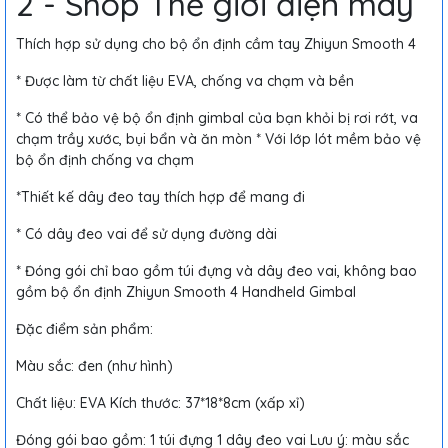
2 - Shop Thế giới điện máy
Thích hợp sử dụng cho bộ ổn định cầm tay Zhiyun Smooth 4
* Được làm từ chất liệu EVA, chống va chạm và bền
* Có thể bảo vệ bộ ổn định gimbal của bạn khỏi bị rơi rớt, va
chạm trầy xước, bụi bẩn và ăn mòn * Với lớp lót mềm bảo vệ
bộ ổn định chống va chạm
*Thiết kế dây đeo tay thích hợp để mang đi
* Có dây đeo vai để sử dụng đường dài
* Đóng gói chỉ bao gồm túi đựng và dây đeo vai, không bao
gồm bộ ổn định Zhiyun Smooth 4 Handheld Gimbal
Đặc điểm sản phẩm:
Màu sắc: đen (như hình)
Chất liệu: EVA Kích thước: 37*18*8cm (xấp xỉ)
Đóng gói bao gồm: 1 túi đựng 1 dây đeo vai Lưu ý: màu sắc