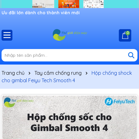
Ưu đãi lớn dành cho thành viên mới
0
Trang chủ
Tay cầm chống rung
Hộp chống shock
cho gimbal Feiyu Tech Smooth 4