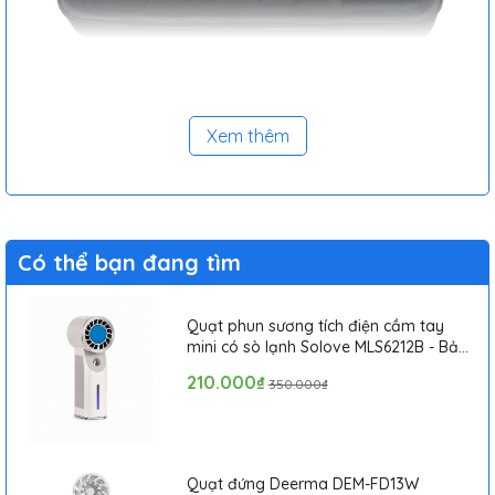
Xem thêm
Có thể bạn đang tìm
Quạt phun sương tích điện cầm tay
mini có sò lạnh Solove MLS6212B - Bảo
hành 1 tháng
210.000₫
350.000₫
Quạt đứng Deerma DEM-FD13W