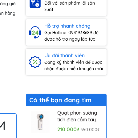
Đối với sản phẩm lỗi sản
hàng giả
xuất
ận hàng
Hỗ trợ nhanh chóng
Gọi Hotline: 0941938689 để
được hỗ trợ ngay lập tức
Ưu đãi thành viên
Đăng ký thành viên để được
nhận được nhiều khuyến mãi
Có thể bạn đang tìm
Quạt phun sương
tích điện cầm tay
M
mini có sò lạnh
210.000₫
350.000₫
Solove MLS6212B -