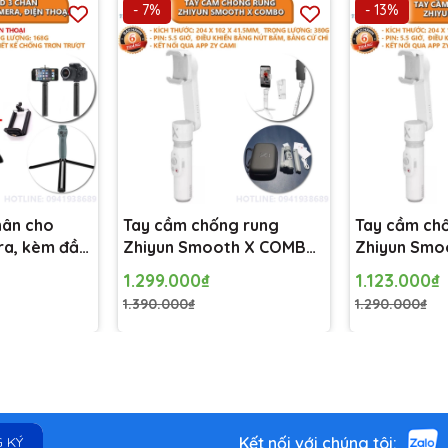
- 7%
- 13%
o 4:
hỗ trợ.
ng thêm một miếng dán giữa điện thoại và Ring Holder.
l có thể bị ảnh hưởng. Nếu có case, bạn nên tháo chúng trước khi s
hân cho
Tay cầm chống rung
Tay cầm ch
ra, kèm đầu
Zhiyun Smooth X COMBO
Zhiyun Smoo
iện thoại
cho điện thoại
thoại
1.299.000₫
1.123.000₫
1.390.000₫
1.290.000₫
Kết nối với chúng tôi:
 KÝ