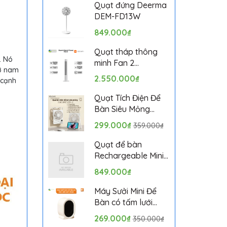
Bảo hành 1 tháng
Quạt đứng Deerma
DEM-FD13W
849.000₫
Quạt tháp thông
. Nó
minh Fan 2
đỡ nam
BPTS02DMU bản
2.550.000₫
 cạnh
quốc tế
Quạt Tích Điện Để
Bàn Siêu Mỏng
SOLOVE KP-11 với 6
299.000₫
359.000₫
Cấp Độ Gió, Màn
Hình LCD, Tích Hợp
Quạt để bàn
Giá Đỡ Điện Thoại
Rechargeable Mini
Fan ZMYDFS01DM
849.000₫
Máy Sưởi Mini Để
Bàn có tấm lưới
cách nhiệt an toàn,
269.000₫
350.000₫
Quạt Sưởi Ấm Mini