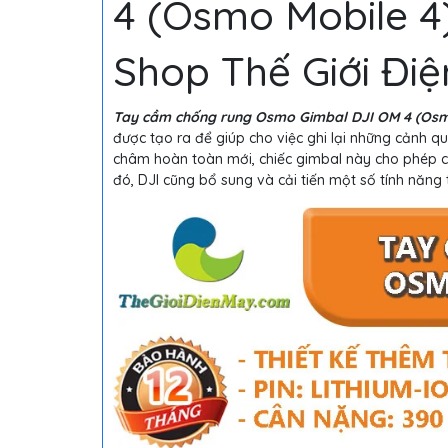
4 (Osmo Mobile 4)
Shop Thế Giới Đi
Tay cầm chống rung Osmo Gimbal DJI OM 4 (Osm
được tạo ra để giúp cho việc ghi lại những cảnh q
châm hoàn toàn mới, chiếc gimbal này cho phép cá
đó, DJI cũng bổ sung và cải tiến một số tính năng