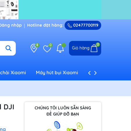
Đăng nhập
Hotline đặt hàng:
02477700119
0
8
0
Giỏ hàng
chải Xiaomi
Máy hút bụi Xiaomi
Máy tạo ẩm Xiaom
 DJI
CHÚNG TÔI LUÔN SẴN SÀNG
ĐỂ GIÚP ĐỠ BẠN
ung