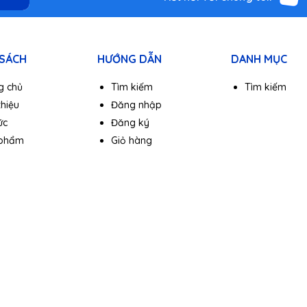
 SÁCH
HƯỚNG DẪN
DANH MỤC
g chủ
Tìm kiếm
Tìm kiếm
thiệu
Đăng nhập
ức
Đăng ký
 phẩm
Giỏ hàng