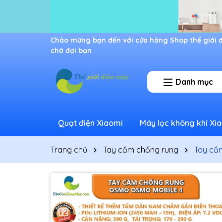
Ưu đãi lớn dành cho thành viên mới
Danh mục
Quạt điện Xiaomi
Máy lọc không khí Xi
Trang chủ
Tay cầm chống rung
Tay cầ