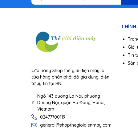
CHÍNH
Tran
Giới 
Tin t
Sản
Cửa hàng Shop thế giới điện máy là
cửa hàng phân phối đồ gia dụng, điện
tử uy tín tại HN
Ngõ 143 đường La Nội, phường
Dương Nội, quận Hà Đông, Hanoi,
Vietnam
02477700119
general@shopthegioidienmay.com