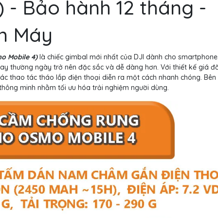
 - Bảo hành 12 tháng -
ện Máy
o Mobile 4)
là chiếc gimbal mới nhất của DJI dành cho smartphone
uay thường ngày trở nên đặc sắc và dễ dàng hơn. Với thiết kế giá 
c thao tác tháo lắp điện thoại diễn ra một cách nhanh chóng. Bên
 thông minh nhằm tối ưu hóa trải nghiệm người dùng.