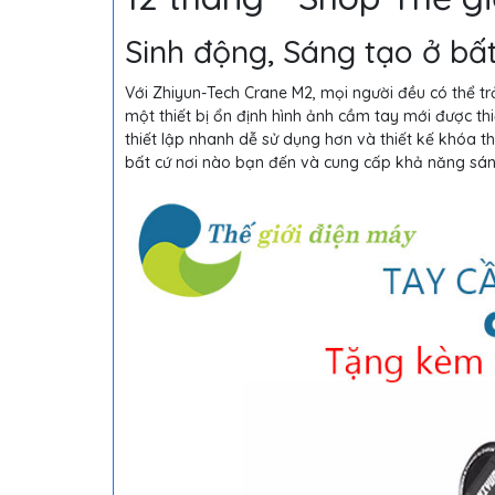
Sinh động, Sáng tạo ở bấ
Với Zhiyun-Tech Crane M2, mọi người đều có thể 
một thiết bị ổn định hình ảnh cầm tay mới được thi
thiết lập nhanh dễ sử dụng hơn và thiết kế khóa 
bất cứ nơi nào bạn đến và cung cấp khả năng sá