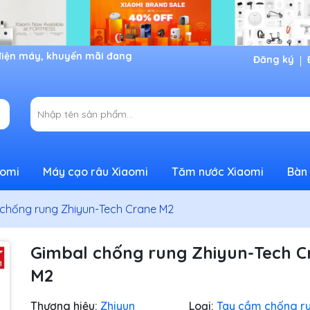
Đăng ký
aomi
Máy cạo râu Xiaomi
Tăm nước Xiaomi
Bàn 
 chống rung Zhiyun-Tech Crane M2
Gimbal chống rung Zhiyun-Tech C
M2
Thương hiệu:
Zhiyun
Loại:
Tay cầm chống r