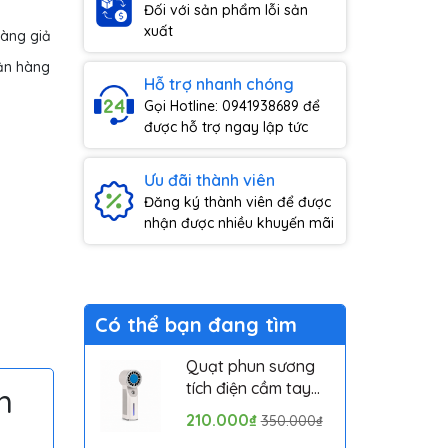
Đối với sản phẩm lỗi sản
xuất
hàng giả
ận hàng
Hỗ trợ nhanh chóng
Gọi Hotline: 0941938689 để
được hỗ trợ ngay lập tức
Ưu đãi thành viên
Đăng ký thành viên để được
nhận được nhiều khuyến mãi
Có thể bạn đang tìm
Quạt phun sương
tích điện cầm tay
h
mini có sò lạnh
210.000₫
350.000₫
Solove MLS6212B -