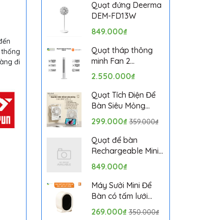
Bảo hành 1 tháng
Quạt đứng Deerma
DEM-FD13W
849.000₫
 đến
Quạt tháp thông
ệ thống
minh Fan 2
àng đi
BPTS02DMU bản
2.550.000₫
quốc tế
Quạt Tích Điện Để
Bàn Siêu Mỏng
SOLOVE KP-11 với 6
299.000₫
359.000₫
Cấp Độ Gió, Màn
Hình LCD, Tích Hợp
Quạt để bàn
Giá Đỡ Điện Thoại
Rechargeable Mini
Fan ZMYDFS01DM
849.000₫
Máy Sưởi Mini Để
Bàn có tấm lưới
cách nhiệt an toàn,
269.000₫
350.000₫
Quạt Sưởi Ấm Mini