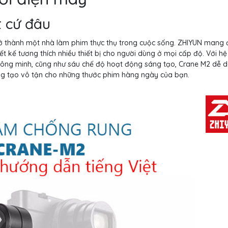
t cứ đâu
trở thành một nhà làm phim thực thụ trong cuộc sống. ZHIYUN mang
ết kế tương thích nhiều thiết bị cho người dùng ở mọi cấp độ. Với h
thông minh, cũng như sáu chế độ hoạt động sáng tạo, Crane M2 dễ d
ng tạo vô tận cho những thước phim hàng ngày của bạn.