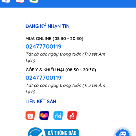
ĐĂNG KÝ NHẬN TIN
MUA ONLINE (08:30 - 20:30)
02477700119
Tất cả các ngày trong tuần (Trừ tết Âm
độ
Lịch)
GÓP Ý & KHIẾU NẠI (08:30 - 20:30)
au.
02477700119
hay
Tất cả các ngày trong tuần (Trừ tết Âm
Lịch)
LIÊN KẾT SÀN