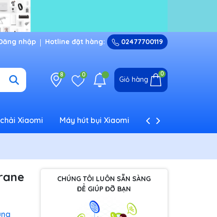
Đăng nhập
Hotline đặt hàng:
02477700119
0
8
0
Giỏ hàng
chải Xiaomi
Máy hút bụi Xiaomi
Máy tạo ẩm Xiaom
rane
CHÚNG TÔI LUÔN SẴN SÀNG
ĐỂ GIÚP ĐỠ BẠN
ung