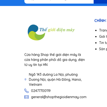
CHÍNH
Tran
Giới 
Tin t
Crane-M2
chỉ nặng 500g, có hệ thống thiết lập nh
Sản
hoạt động sáng tạo.
Cửa hàng Shop thế giới điện máy là
Màn hình OLED hiển thị chế độ hoạt động của Gimba
cửa hàng phân phối đồ gia dụng, điện
Tải trọng tối đa lên đến 720g, phù hợp để cân nặ
tử uy tín tại HN
máy quay hành trình.....
Ngõ 143 đường La Nội, phường
Dương Nội, quận Hà Đông, Hanoi,
Vietnam
02477700119
general@shopthegioidienmay.com