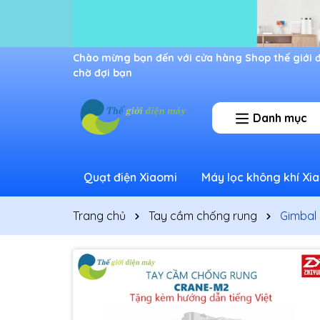
Ưu đãi lớn dành cho thành viên mới
Danh mục
Quạt điện Xiaomi
Máy lọc không khí Xi
Trang chủ
Tay cầm chống rung
Gimbal