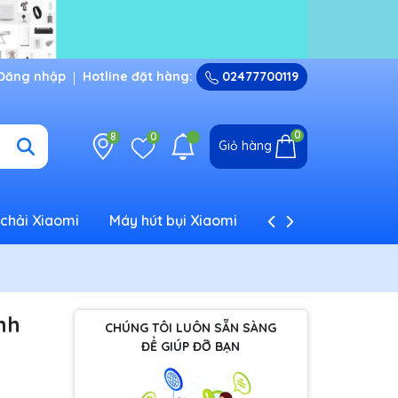
Đăng nhập
Hotline đặt hàng:
02477700119
0
8
0
Giỏ hàng
chải Xiaomi
Máy hút bụi Xiaomi
Máy tạo ẩm Xiaom
nh
CHÚNG TÔI LUÔN SẴN SÀNG
ĐỂ GIÚP ĐỠ BẠN