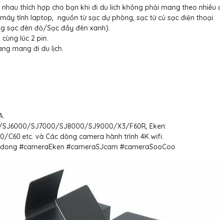
ác nhau thích hợp cho bạn khi đi du lich không phải mang theo nhiều đô
n máy tính laptop, nguồn từ sạc dự phòng, sạc từ củ sạc điện thoại.
ang sạc đèn đỏ/Sạc đầy đèn xanh).
cùng lúc 2 pin.
àng mang đi du lịch.
A.
000/SJ6000/SJ7000/SJ8000/SJ9000/X3/F60R, Eken:
.etc. và Các dòng camera hành trình 4K wifi.
nhdong #cameraEken #cameraSJcam #cameraSooCoo