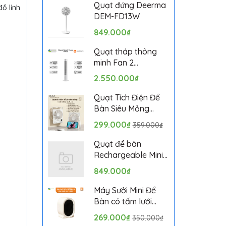
Bảo hành 1 tháng
Quạt đứng Deerma
̀ lỉnh
DEM-FD13W
849.000₫
Quạt tháp thông
minh Fan 2
BPTS02DMU bản
2.550.000₫
quốc tế
Quạt Tích Điện Để
Bàn Siêu Mỏng
SOLOVE KP-11 với 6
299.000₫
359.000₫
Cấp Độ Gió, Màn
Hình LCD, Tích Hợp
Quạt để bàn
Giá Đỡ Điện Thoại
Rechargeable Mini
Fan ZMYDFS01DM
849.000₫
Máy Sưởi Mini Để
Bàn có tấm lưới
cách nhiệt an toàn,
269.000₫
350.000₫
Quạt Sưởi Ấm Mini