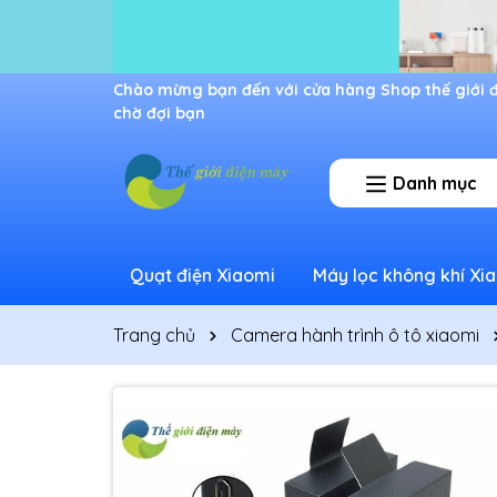
Ưu đãi lớn dành cho thành viên mới
Danh mục
Quạt điện Xiaomi
Máy lọc không khí Xi
Trang chủ
Camera hành trình ô tô xiaomi