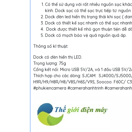
Có thể sử dụng với rất nhiều nguồn sạc kh
kỉnh. Dock sạc có thể sạc trực tiếp từ: nguồ
Dock đèn led hiển thị trạng thái khi sạc ( đ
Dock có thiết kế sạc nhanh có thể sạc nhanh 
Dock được thiết kế nhỏ gọn thuận tiện dễ d
Dock có mạch bảo vệ quá nguồn quá áp.
Thông số kĩ thuật:
Dock có đèn hiển thị LED.
Trọng lượng: 75g
Cổng kết nối: Micro USB 5V/2A, và 1 đầu USB 5V/2
Thích hợp cho các dòng: SJCAM: SJ4000/SJ5
H9R/H9/H8R/H8/V8S/H6S/V9S, Soocoo: F60C/ C30/C60
#phukiencamera #camerahanhtrinh #cameraha