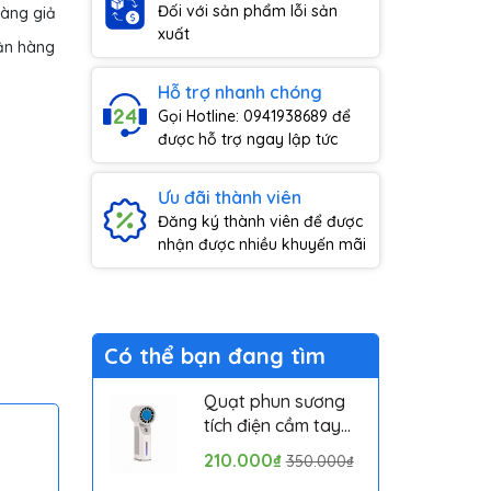
Đối với sản phẩm lỗi sản
hàng giả
xuất
ận hàng
Hỗ trợ nhanh chóng
Gọi Hotline: 0941938689 để
được hỗ trợ ngay lập tức
Ưu đãi thành viên
Đăng ký thành viên để được
nhận được nhiều khuyến mãi
Có thể bạn đang tìm
Quạt phun sương
tích điện cầm tay
mini có sò lạnh
210.000₫
350.000₫
Solove MLS6212B -