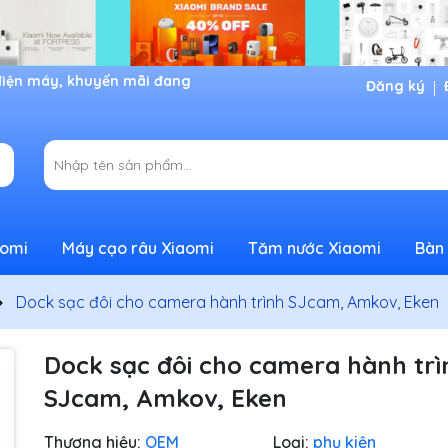
Đăng ký
aomi
Máy cạo râu Xiaomi
Tăm nước Xiaomi
Bàn 
Dock sạc đôi cho camera hành trình SJcam, Amkov, Eken
Dock sạc đôi cho camera hành trì
SJcam, Amkov, Eken
Thương hiệu:
OEM
Loại:
phụ kiện