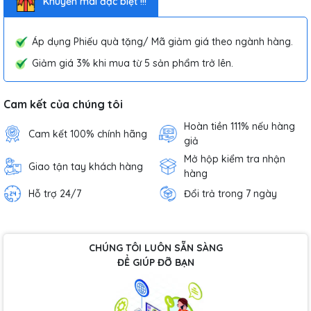
Khuyến mãi đặc biệt !!!
Áp dụng Phiếu quà tặng/ Mã giảm giá theo ngành hàng.
Giảm giá 3% khi mua từ 5 sản phẩm trở lên.
Cam kết của chúng tôi
Hoàn tiền 111% nếu hàng
Cam kết 100% chính hãng
giả
Mở hộp kiểm tra nhận
Giao tận tay khách hàng
hàng
Hỗ trợ 24/7
Đổi trả trong 7 ngày
CHÚNG TÔI LUÔN SẴN SÀNG
ĐỂ GIÚP ĐỠ BẠN