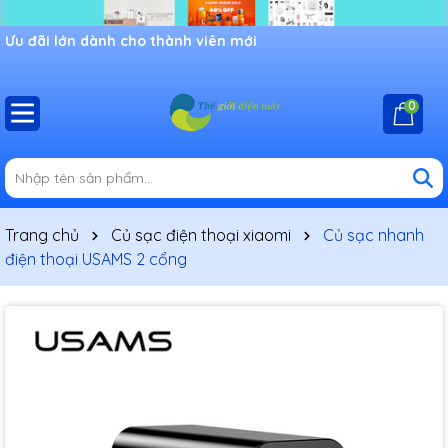
Ưu đãi lớn dành cho thành viên mới
0
Trang chủ
Củ sạc điện thoại xiaomi
Củ sạc nhanh
điện thoại USAMS 2 cổng