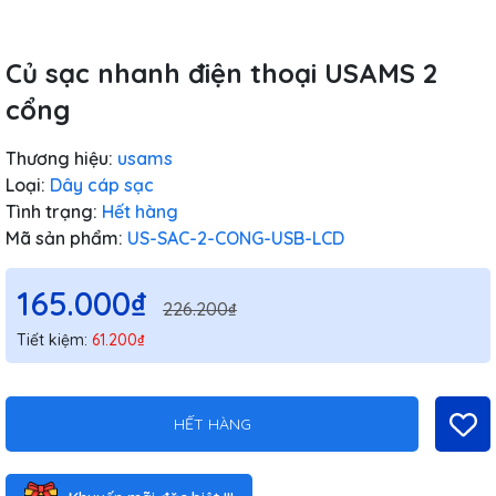
Củ sạc nhanh điện thoại USAMS 2
cổng
Thương hiệu:
usams
Loại:
Dây cáp sạc
Tình trạng:
Hết hàng
Mã sản phẩm:
US-SAC-2-CONG-USB-LCD
165.000₫
226.200₫
Tiết kiệm:
61.200₫
HẾT HÀNG