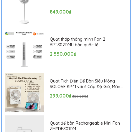
849.000₫
Quạt tháp thông minh Fan 2
BPTS02DMU bản quốc tế
2.550.000₫
Quạt Tích Điện Để Bàn Siêu Mỏng
SOLOVE KP-11 với 6 Cấp Độ Gió, Màn
Hình LCD, Tích Hợp Giá Đỡ Điện Thoại
299.000₫
359.000₫
Quạt để bàn Rechargeable Mini Fan
ZMYDFS01DM