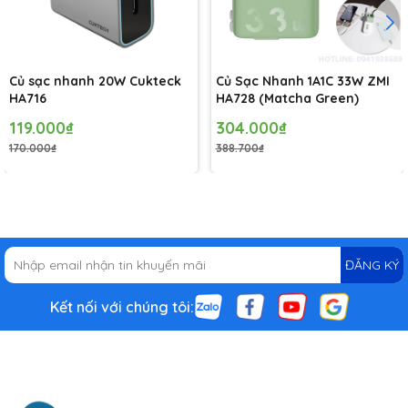
Củ sạc nhanh 20W Cukteck
Củ Sạc Nhanh 1A1C 33W ZMI
HA716
HA728 (Matcha Green)
119.000₫
304.000₫
170.000₫
388.700₫
ĐĂNG KÝ
Kết nối với chúng tôi: