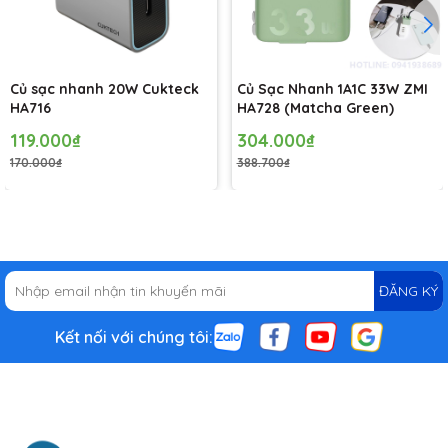
Củ sạc nhanh 20W Cukteck
Củ Sạc Nhanh 1A1C 33W ZMI
HA716
HA728 (Matcha Green)
119.000₫
304.000₫
170.000₫
388.700₫
Củ sạc nhanh 2 cổng USB WK DESIGN WP-U56 t
ích hợp công
nghệ sạc nhanh hiện đại giúp tương thích nhiều thiết bị Đối với
ĐĂNG KÝ
những dòng điện thoại, iPad, pin dự phòng, . . .mỗi dòng đều
được trang bị những thiết bị sạc riêng biệt. Trong quá trình sử
Kết nối với chúng tôi:
dụng đôi khi người dùng bị đánh mất nên bắt buộc phải mua
sạc khác để sử dụng và gặp phải tình trạng không thể đồng
bộ khiến thiết bị không nhận pin hoặc vào pin rất chậm, đây
là tình trạng rất phổ biến khiến người dùng tốn thời gian để đi
đổi lại sạc mới.