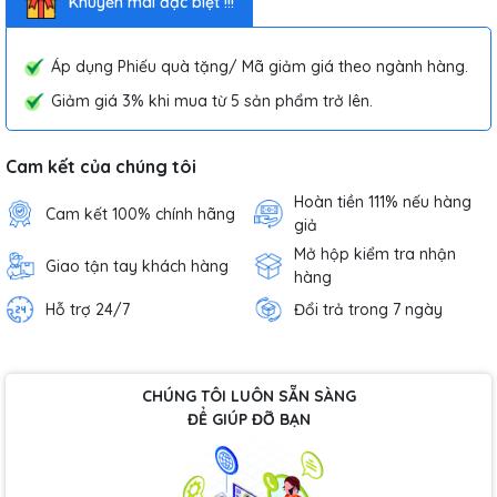
Khuyến mãi đặc biệt !!!
Áp dụng Phiếu quà tặng/ Mã giảm giá theo ngành hàng.
Giảm giá 3% khi mua từ 5 sản phẩm trở lên.
Cam kết của chúng tôi
Hoàn tiền 111% nếu hàng
Cam kết 100% chính hãng
giả
Mở hộp kiểm tra nhận
Giao tận tay khách hàng
hàng
Hỗ trợ 24/7
Đổi trả trong 7 ngày
CHÚNG TÔI LUÔN SẴN SÀNG
ĐỂ GIÚP ĐỠ BẠN