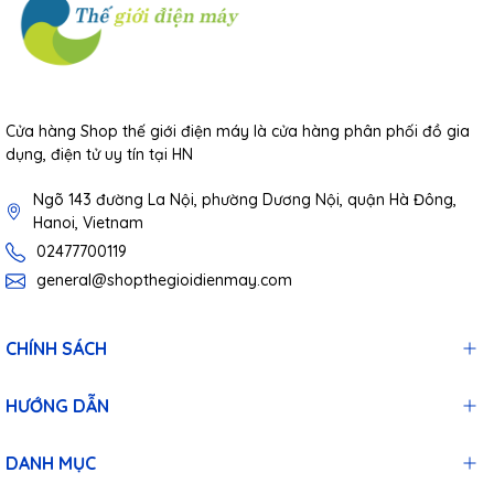
Cửa hàng Shop thế giới điện máy là cửa hàng phân phối đồ gia
dụng, điện tử uy tín tại HN
Ngõ 143 đường La Nội, phường Dương Nội, quận Hà Đông,
Hanoi, Vietnam
02477700119
general@shopthegioidienmay.com
CHÍNH SÁCH
HƯỚNG DẪN
DANH MỤC
Trên
Củ sạc nhanh 2 cổng USB WK DESIGN WP-U56
sử dụng