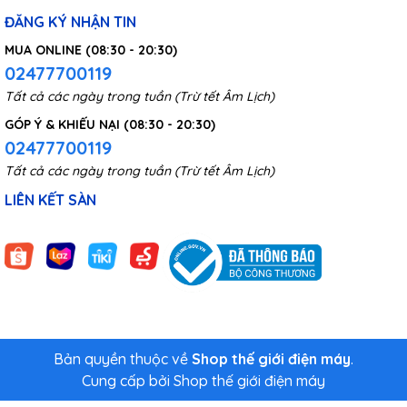
công nghệ hiện đại nổi tiếng thế giới có chức năng nhận diện
ĐĂNG KÝ NHẬN TIN
tất cả các thiết bị được kết nối vào để điều chỉnh nguồn điện
MUA ONLINE (08:30 - 20:30)
đến các thiết bị sao cho phù hợp và giảm thời gian sạc tối đa
02477700119
nhất. Vì vậy với công nghệ này người dùng có thể sạc trên vô
số thiết bị mà không phải lo lắng sạc này có thể sử dụng được
Tất cả các ngày trong tuần (Trừ tết Âm Lịch)
hay không, thời gian sạc nhanh hay chậm.
GÓP Ý & KHIẾU NẠI (08:30 - 20:30)
02477700119
Tất cả các ngày trong tuần (Trừ tết Âm Lịch)
LIÊN KẾT SÀN
Bản quyền thuộc về
Shop thế giới điện máy
.
Cung cấp bởi
Shop thế giới điện máy