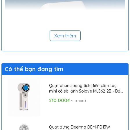
Xem thêm
Có thể bạn đang tìm
Quạt phun sương tích điện cầm tay
mini có sò lạnh Solove MLS6212B - Bảo
hành 1 tháng
210.000₫
350.000₫
Củ sạc nhanh 2 cổng USB WK DESIGN WP-U56
với thiết kế nhỏ
gọn vừa vặn trong lòng bàn tay Đối với những người đang sử
dụng những ổ cắm có kích thước nhỏ thì việc có được một củ
Quạt đứng Deerma DEM-FD13W