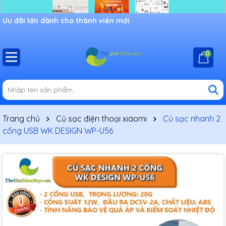
Ưu đãi lớn dành cho thành viên mới
0
Trang chủ
Củ sạc điện thoại xiaomi
Củ sạc nhanh 2
cổng USB WK DESIGN WP-U56