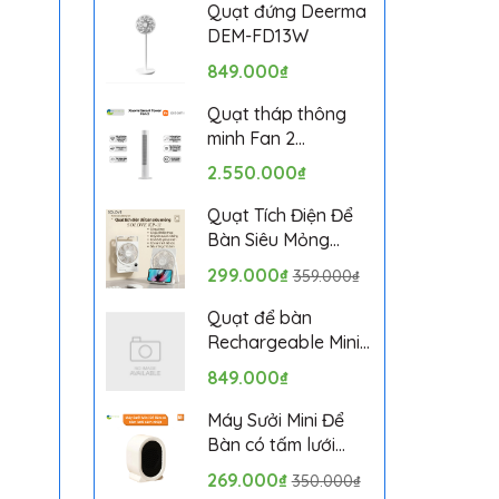
Bảo hành 1 tháng
Quạt đứng Deerma
DEM-FD13W
849.000₫
Quạt tháp thông
minh Fan 2
BPTS02DMU bản
2.550.000₫
quốc tế
Quạt Tích Điện Để
Bàn Siêu Mỏng
SOLOVE KP-11 với 6
299.000₫
359.000₫
Cấp Độ Gió, Màn
Hình LCD, Tích Hợp
Quạt để bàn
Giá Đỡ Điện Thoại
Rechargeable Mini
Fan ZMYDFS01DM
849.000₫
Máy Sưởi Mini Để
Bàn có tấm lưới
cách nhiệt an toàn,
269.000₫
350.000₫
Quạt Sưởi Ấm Mini