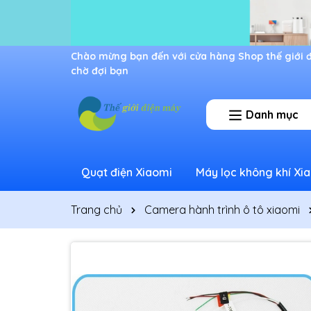
Ưu đãi lớn dành cho thành viên mới
Danh mục
Quạt điện Xiaomi
Máy lọc không khí Xi
Trang chủ
Camera hành trình ô tô xiaomi