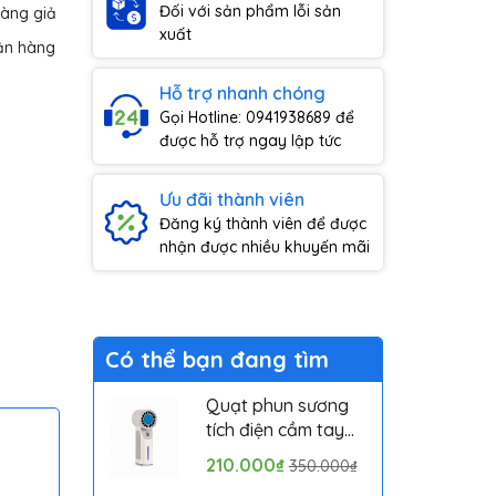
Đối với sản phẩm lỗi sản
hàng giả
xuất
ận hàng
Hỗ trợ nhanh chóng
Gọi Hotline: 0941938689 để
được hỗ trợ ngay lập tức
Ưu đãi thành viên
Đăng ký thành viên để được
nhận được nhiều khuyến mãi
Có thể bạn đang tìm
Quạt phun sương
tích điện cầm tay
mini có sò lạnh
210.000₫
350.000₫
Solove MLS6212B -