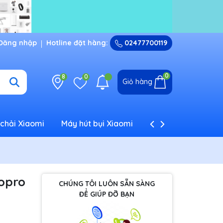
Đăng nhập
Hotline đặt hàng:
02477700119
0
8
0
Giỏ hàng
chải Xiaomi
Máy hút bụi Xiaomi
Máy tạo ẩm Xiaom
opro
CHÚNG TÔI LUÔN SẴN SÀNG
ĐỂ GIÚP ĐỠ BẠN