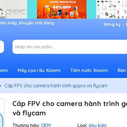
Đăng ký
aomi
Máy cạo râu Xiaomi
Tăm nước Xiaomi
Bàn 
Cáp FPV cho camera hành trình gopro và flycam
Cáp FPV cho camera hành trình g
và flycam
Thương hiệu:
OEM
Loại:
phụ kiện