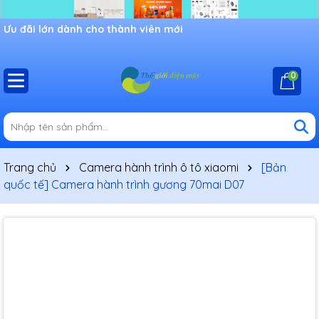
Ưu đãi lớn dành cho thành viên mới
0
Trang chủ
Camera hành trình ô tô xiaomi
[Bản
quốc tế] Camera hành trình gương 70mai D07