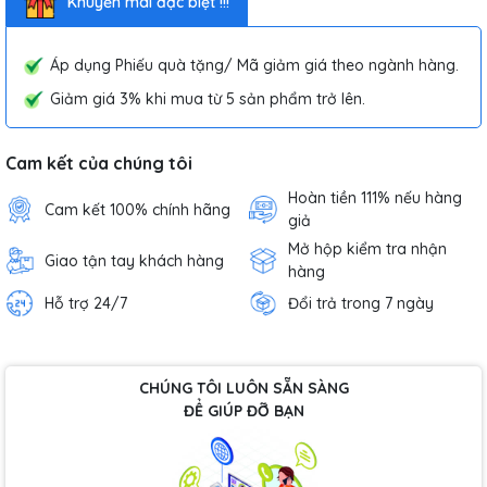
Khuyến mãi đặc biệt !!!
Áp dụng Phiếu quà tặng/ Mã giảm giá theo ngành hàng.
Giảm giá 3% khi mua từ 5 sản phẩm trở lên.
Cam kết của chúng tôi
Hoàn tiền 111% nếu hàng
Cam kết 100% chính hãng
giả
Mở hộp kiểm tra nhận
Giao tận tay khách hàng
hàng
Hỗ trợ 24/7
Đổi trả trong 7 ngày
CHÚNG TÔI LUÔN SẴN SÀNG
ĐỂ GIÚP ĐỠ BẠN