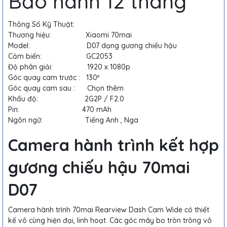
Bảo hành 12 tháng
Thông Số Kỹ Thuật:
Thương hiệu: Xiaomi 70mai
Model: D07 dạng gương chiếu hậu
Cảm biến: GC2053
Độ phân giải: 1920 x 1080p
Góc quay cam trước : 130º
Góc quay cam sau : Chọn thêm
Khẩu độ: 2G2P / F2.0
Pin: 470 mAh
Ngôn ngữ: Tiếng Anh , Nga
Camera hành trình kết hợp
gương chiếu hậu 70mai
D07
Camera hành trình 70mai Rearview Dash Cam Wide
có thiết
kế vô cùng hiện đại, linh hoạt. Các góc máy bo tròn trông vô