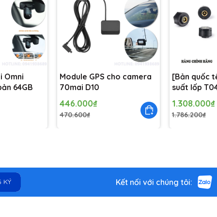
i Omni
Module GPS cho camera
[Bản quốc t
bản 64GB
70mai D10
suất lốp T0
Camera 70
446.000₫
1.308.000₫
470.600₫
1.786.200₫
Kết nối với chúng tôi:
 KÝ