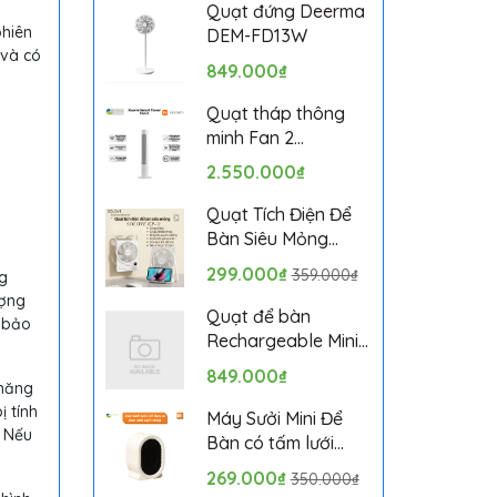
Bảo hành 1 tháng
Quạt đứng Deerma
hiên
DEM-FD13W
 và có
849.000₫
Quạt tháp thông
minh Fan 2
BPTS02DMU bản
2.550.000₫
quốc tế
Quạt Tích Điện Để
Bàn Siêu Mỏng
SOLOVE KP-11 với 6
299.000₫
359.000₫
ng
Cấp Độ Gió, Màn
ượng
Hình LCD, Tích Hợp
Quạt để bàn
m bảo
Giá Đỡ Điện Thoại
Rechargeable Mini
Fan ZMYDFS01DM
849.000₫
 năng
 tính
Máy Sưởi Mini Để
. Nếu
Bàn có tấm lưới
cách nhiệt an toàn,
269.000₫
350.000₫
Quạt Sưởi Ấm Mini