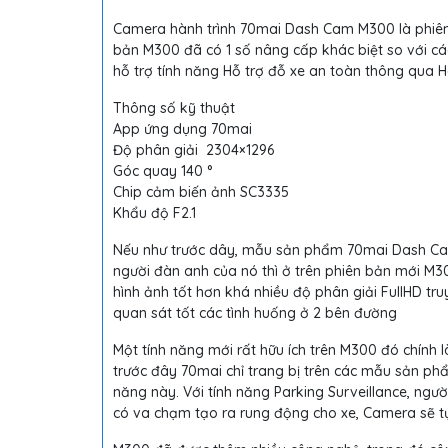
Camera hành trình 70mai Dash Cam M300 là phiê
bản M300 đã có 1 số nâng cấp khác biệt so với các
hỗ trợ tính năng Hỗ trợ đỗ xe an toàn thông qua 
Thông số kỹ thuật
App ứng dụng 70mai
Độ phân giải 2304×1296
Góc quay 140 °
Chip cảm biến ảnh SC3335
Khẩu độ F2.1
Nếu như trước dây, mẫu sản phẩm 70mai Dash Cam 
người đàn anh của nó thì ở trên phiên bản mới M3
hình ảnh tốt hơn khá nhiều độ phân giải FullHD t
quan sát tốt các tình huống ở 2 bên đường
Một tính năng mới rất hữu ích trên M300 đó chính 
trước đây 70mai chỉ trang bị trên các mẫu sản ph
năng này. Với tính năng Parking Surveillance, ngư
có va chạm tạo ra rung động cho xe, Camera sẽ tự 