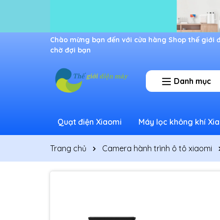
Ưu đãi lớn dành cho thành viên mới
Danh mục
Quạt điện Xiaomi
Máy lọc không khí Xi
Trang chủ
Camera hành trình ô tô xiaomi