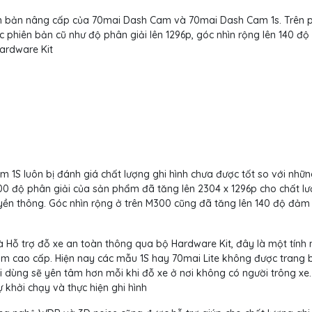
n bản nâng cấp của 70mai Dash Cam và 70mai Dash Cam 1s. Trên p
 phiên bản cũ như độ phân giải lên 1296p, góc nhìn rộng lên 140 độ
Hardware Kit
1S luôn bị đánh giá chất lượng ghi hình chưa được tốt so với nhữ
00 độ phân giải của sản phẩm đã tăng lên 2304 x 1296p cho chất l
ruyền thông. Góc nhìn rộng ở trên M300 cũng đã tăng lên 140 độ đả
là Hỗ trợ đỗ xe an toàn thông qua bộ Hardware Kit, đây là một tính
ẩm cao cấp. Hiện nay các mẫu 1S hay 70mai Lite không được trang bị
ời dùng sẽ yên tâm hơn mỗi khi đỗ xe ở nơi không có người trông xe
khởi chạy và thực hiện ghi hình