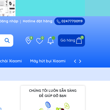
Đăng nhập
Hotline đặt hàng:
02477700119
0
8
0
Giỏ hàng
chải Xiaomi
Máy hút bụi Xiaomi
Máy tạo ẩm Xiaom
CHÚNG TÔI LUÔN SẴN SÀNG
ĐỂ GIÚP ĐỠ BẠN
h