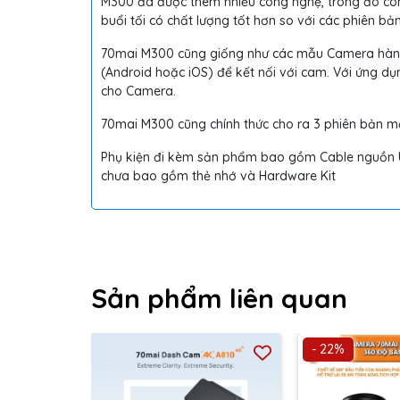
M300 đã được thêm nhiều công nghệ, trong đó côn
buổi tối có chất lượng tốt hơn so với các phiên bả
70mai M300 cũng giống như các mẫu Camera hành t
(Android hoặc iOS) để kết nối với cam. Với ứng dụn
cho Camera.
70mai M300 cũng chính thức cho ra 3 phiên bản mầ
Phụ kiện đi kèm sản phẩm bao gồm Cable nguồn US
chưa bao gồm thẻ nhớ và Hardware Kit
Sản phẩm liên quan
- 22%