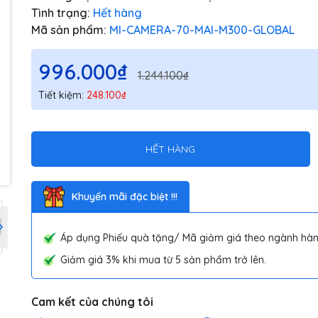
Tình trạng:
Hết hàng
Mã sản phẩm:
MI-CAMERA-70-MAI-M300-GLOBAL
996.000₫
1.244.100₫
Tiết kiệm:
248.100₫
HẾT HÀNG
Khuyến mãi đặc biệt !!!
Áp dụng Phiếu quà tặng/ Mã giảm giá theo ngành hàn
Giảm giá 3% khi mua từ 5 sản phẩm trở lên.
Cam kết của chúng tôi