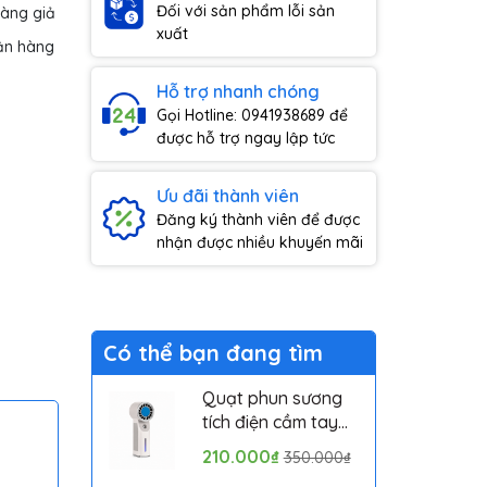
Đối với sản phẩm lỗi sản
hàng giả
xuất
ận hàng
Hỗ trợ nhanh chóng
Gọi Hotline: 0941938689 để
được hỗ trợ ngay lập tức
Ưu đãi thành viên
Đăng ký thành viên để được
nhận được nhiều khuyến mãi
Có thể bạn đang tìm
Quạt phun sương
tích điện cầm tay
mini có sò lạnh
210.000₫
350.000₫
Solove MLS6212B -