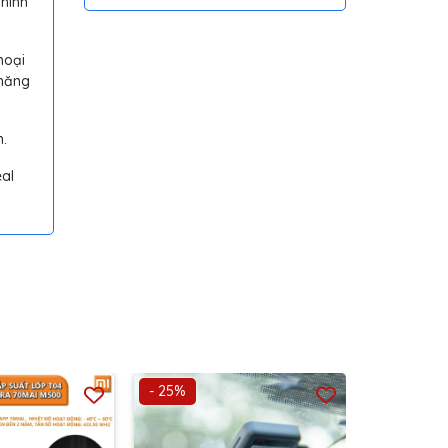
hình
Hồng Ngoại Tiện Lợi
hoại
 năng
n.
al
- 25%
- 19%