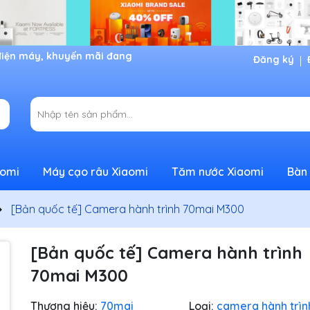
Đăng ký
aomi
Máy cạo râu Xiaomi
Tăm nước Xiaomi
Bàn 
[Bản quốc tế] Camera hành trình 70mai M300
[Bản quốc tế] Camera hành trình
70mai M300
Thương hiệu:
70mai
Loại:
camera hành trìn