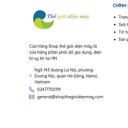
CHÍNH
Tran
Giới 
Tin t
Sản
Cửa hàng Shop thế giới điện máy là
cửa hàng phân phối đồ gia dụng, điện
tử uy tín tại HN
Ngõ 143 đường La Nội, phường
Dương Nội, quận Hà Đông, Hanoi,
Vietnam
02477700119
general@shopthegioidienmay.com