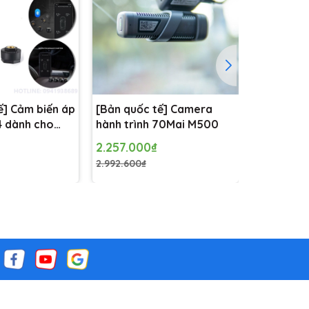
ế] Cảm biến áp
[Bản quốc tế] Camera
[Bản quốc
4 dành cho
hành trình 70Mai M500
hành trìn
Mai M500
A500S kè
2.257.000₫
2.820.00
RC06
2.992.600₫
3.500.000₫