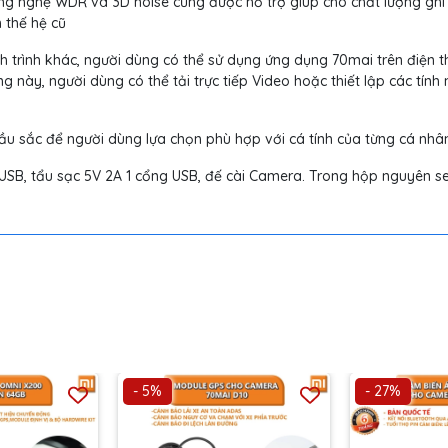
g nghệ WDR và 3D noise cũng được hỗ trợ giúp cho chất lượng ghi 
n thế hệ cũ
rình khác, người dùng có thể sử dụng ứng dụng 70mai trên điện t
g này, người dùng có thể tải trực tiếp Video hoặc thiết lập các tính
u sắc để người dùng lựa chọn phù hợp với cá tính của từng cá nhâ
B, tẩu sạc 5V 2A 1 cổng USB, đế cài Camera. Trong hộp nguyên se
- 5%
- 27%