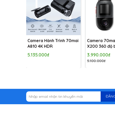
Camera Hành Trình 70mai
Camera 70ma
A810 4K HDR
X200 360 độ 
5.135.000₫
3.990.000₫
5.100.000₫
ĐĂNG