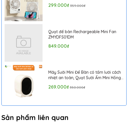
Hình LCD, Tích Hợp Giá Đỡ Điện Thoại
299.000₫
359.000₫
Quạt để bàn Rechargeable Mini Fan
ZMYDFS01DM
849.000₫
Máy Sưởi Mini Để Bàn có tấm lưới cách
nhiệt an toàn, Quạt Sưởi Ấm Mini Hồng
Ngoại Tiện Lợi
269.000₫
350.000₫
Chức năng sản phẩm:
1. Lọc bụi phát sinh trong quá trình làm sạch và vi khuẩn để
Sản phẩm liên quan
giảm ô nhiễm không khí của cả hai.