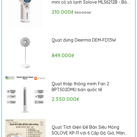
mini có sò lạnh Solove MLS6212B - Bảo
hành 1 tháng
210.000₫
350.000₫
Quạt đứng Deerma DEM-FD13W
849.000₫
• Mô hình áp dụng: DX118C
• Chất liệu: Sản phẩm này sử dụng cấp độ y tế và giấy lọc
HEPA, bộ lọc, mạt bụi, vi khuẩn và bụi khác, tốc độ lọc cao tới
Quạt tháp thông minh Fan 2
99,97%, động cơ có thể ngăn các hạt bụi lớn vào buồng máy
BPTS02DMU bản quốc tế
trong khi ngăn ngừa bụi bẩn tốc độ trở lại gây ra hai ô nhiễm
không khí trong nhà, để đảm bảo tuổi thọ của máy hút bụi.
2.550.000₫
Sau khi làm sạch có thể được tái chế, vệ sinh sạch sẽ.
Quạt Tích Điện Để Bàn Siêu Mỏng
SOLOVE KP-11 với 6 Cấp Độ Gió, Màn