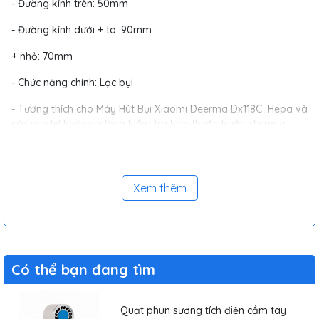
- Đường kính trên: 50mm
- Đường kính dưới + to: 90mm
+ nhỏ: 70mm
- Chức năng chính: Lọc bụi
- Tương thích cho Máy Hút Bụi Xiaomi Deerma Dx118C Hepa và
các model khác,vui lòng kiểm tra kích thước trước khi mua
Xem thêm
Có thể bạn đang tìm
Quạt phun sương tích điện cầm tay