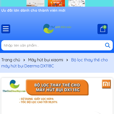
Ưu đãi lớn dành cho thành viên mới
0
Trang chủ
Máy hút bụi xiaomi
Bộ lọc thay thế cho
máy hút bụi Deerma DX118C