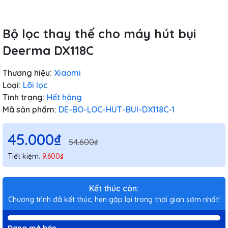
Bộ lọc thay thế cho máy hút bụi
Deerma DX118C
Thương hiệu:
Xiaomi
Loại:
Lõi lọc
Tình trạng:
Hết hàng
Mã sản phẩm:
DE-BO-LOC-HUT-BUI-DX118C-1
45.000₫
54.600₫
Tiết kiệm:
9.600₫
Kết thúc còn:
Chương trình đã kết thúc, hẹn gặp lại trong thời gian sớm nhất!