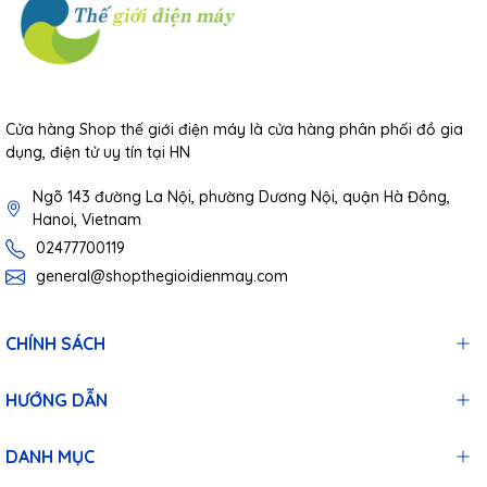
chỉnh 9 mức nhiệt
Zhiwuzhu
đã đặc biệt trang bị công suất định mức của bếp
lên đến 2100W giúp gia nhiệt nhanh với ngọn lửa mạnh, tiết
kiệm thời gian nấu ăn tối đa. Cuộn cảm nhiệt dày xếp 2 lớp
gấp đôi cho hiệu suất làm nóng cao và ổn định. Đặc biệt,
bếp
Cửa hàng Shop thế giới điện máy là cửa hàng phân phối đồ gia
điện từ Zhiwuzhu
còn có thể tùy chỉnh nhiệt độ linh hoạt với 9
dụng, điện tử uy tín tại HN
mức nhiệt khác nhau, đáp ứng tốt cho mọi nhu cầu nấu nướng
đa dạng các món ăn từ chiên, xào, nấu, hầm,...
Ngõ 143 đường La Nội, phường Dương Nội, quận Hà Đông,
Hanoi, Vietnam
02477700119
general@shopthegioidienmay.com
CHÍNH SÁCH
HƯỚNG DẪN
DANH MỤC