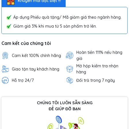
Khuyến mãi đặc biệt !!!
Áp dụng Phiếu quà tặng/ Mã giảm giá theo ngành hàng.
Giảm giá 3% khi mua từ 5 sản phẩm trở lên.
Cam kết của chúng tôi
Hoàn tiền 111% nếu hàng
Cam kết 100% chính hãng
giả
Mở hộp kiểm tra nhận
Giao tận tay khách hàng
hàng
Hỗ trợ 24/7
Đổi trả trong 7 ngày
CHÚNG TÔI LUÔN SẴN SÀNG
ĐỂ GIÚP ĐỠ BẠN