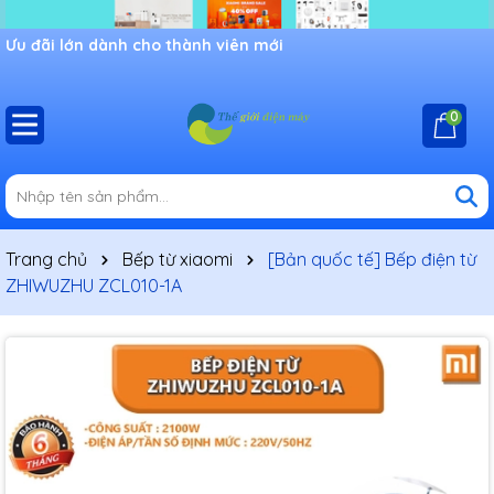
Ưu đãi lớn dành cho thành viên mới
0
Trang chủ
Bếp từ xiaomi
[Bản quốc tế] Bếp điện từ
ZHIWUZHU ZCL010-1A