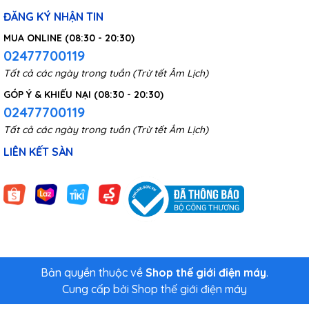
ĐĂNG KÝ NHẬN TIN
MUA ONLINE (08:30 - 20:30)
02477700119
Tất cả các ngày trong tuần (Trừ tết Âm Lịch)
GÓP Ý & KHIẾU NẠI (08:30 - 20:30)
02477700119
Tất cả các ngày trong tuần (Trừ tết Âm Lịch)
Tản nhiệt tốt, an toàn
LIÊN KẾT SÀN
Bếp điện từ Zhiwu Zhu ZCL010-1A
cũng được nâng cấp với khả
năng tản nhiệt, nhằm giúp ngăn ngừa tình trạng quá nhiệt và
kéo dài tuổi thọ cho bếp. Ngoài ra, khi người dùng nhấc nồi ra
khỏi mặt bếp, bếp sẽ tự động ngắt nguồn để đảm bảo an
toàn tối đa cho người dùng và thiết bị.
Bản quyền thuộc về
Shop thế giới điện máy
.
Cung cấp bởi
Shop thế giới điện máy