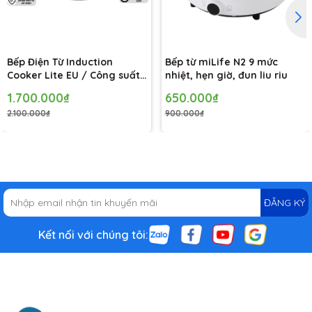
Bếp Điện Từ Induction
Bếp từ miLife N2 9 mức
Cooker Lite EU / Công suất
nhiệt, hẹn giờ, đun liu riu
2100W, Nóng Nhanh Chóng
1.700.000₫
650.000₫
2.100.000₫
900.000₫
ĐĂNG KÝ
Kết nối với chúng tôi:
Công suất mạnh mẽ, điều