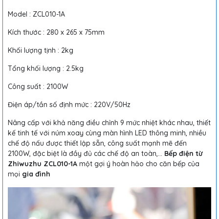
Model : ZCL010-1A
Kích thước : 280 x 265 x 75mm
Khối lượng tịnh : 2kg
Tổng khối lượng : 2.5kg
Công suất : 2100W
Điện áp/tần số định mức : 220V/50Hz
Nâng cấp với khả năng điều chỉnh 9 mức nhiệt khác nhau, thiết
kế tinh tế với núm xoay cùng màn hình LED thông minh, nhiều
chế độ nấu được thiết lập sẵn, công suất mạnh mẽ đến
2100W, đặc biệt là đầy đủ các chế độ an toàn,...
Bếp điện từ
Zhiwuzhu ZCL010-1A
một gợi ý hoàn hảo cho căn bếp của
mọi
gia đình