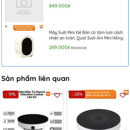
849.000₫
L
IFEITE LFT-010
sở hữu vẻ ngoài vô cùng đơn giản với tông
màu trắng tinh tế, không quá cầu kì. Thân bếp nhỏ gọn sẽ
không chiếm quá nhiều diện tích mà còn lại giúp tăng thêm vẻ
sang trọng hơn cho căn bếp. Đặc biệt, khối lượng
bếp
cũng
chỉ
1.7kg
nên người dùng có thể hoàn toàn sử dụng bếp trực
Máy Sưởi Mini Để Bàn có tấm lưới cách
nhiệt an toàn, Quạt Sưởi Ấm Mini Hồng
tiếp trên bàn ăn hoặc mang theo trong những buổi cắm trại,
Ngoại Tiện Lợi
tiệc tùng ngoài trời vô cùng gọn nhẹ.
269.000₫
350.000₫
Sản phẩm liên quan
- 19%
- 28%