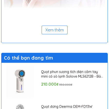
Xem thêm
Có thể bạn đang tìm
Quạt phun sương tích điện cầm tay
mini có sò lạnh Solove MLS6212B - Bảo
hành 1 tháng
210.000₫
350.000₫
Quạt đứng Deerma DEM-FD13W