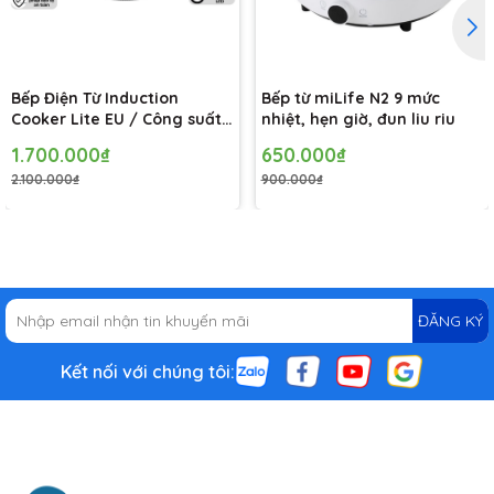
Bếp Điện Từ Induction
Bếp từ miLife N2 9 mức
Cooker Lite EU / Công suất
nhiệt, hẹn giờ, đun liu riu
2100W, Nóng Nhanh Chóng
1.700.000₫
650.000₫
2.100.000₫
900.000₫
Màn hình OLED hiển thị trực
quan
Thiết kế núm vặn với màn hình OLED hiện đại trên
bếp điện
ĐĂNG KÝ
từ
sẽ giúp hiển thị rõ ràng mức nhiệt được chọn để bạn có thể
dễ dàng theo dõi một cách trực quan hơn trong quá trình nấu
nướng.
Kết nối với chúng tôi: