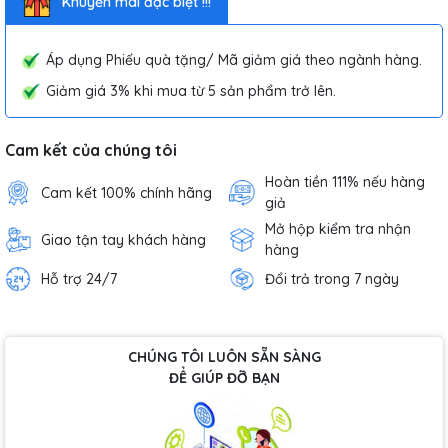
Khuyến mãi đặc biệt !!!
Áp dụng Phiếu quà tặng/ Mã giảm giá theo ngành hàng.
Giảm giá 3% khi mua từ 5 sản phẩm trở lên.
Cam kết của chúng tôi
Hoàn tiền 111% nếu hàng
Cam kết 100% chính hãng
giả
Mở hộp kiểm tra nhận
Giao tận tay khách hàng
hàng
Hỗ trợ 24/7
Đổi trả trong 7 ngày
CHÚNG TÔI LUÔN SẴN SÀNG
ĐỂ GIÚP ĐỠ BẠN