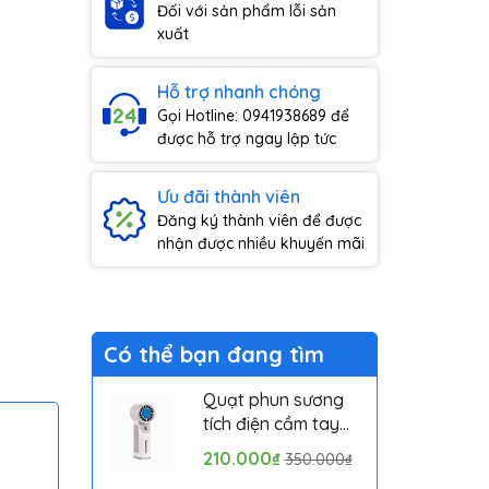
Đối với sản phẩm lỗi sản
xuất
Hỗ trợ nhanh chóng
Gọi Hotline: 0941938689 để
được hỗ trợ ngay lập tức
Ưu đãi thành viên
Đăng ký thành viên để được
nhận được nhiều khuyến mãi
Có thể bạn đang tìm
Quạt phun sương
tích điện cầm tay
mini có sò lạnh
210.000₫
350.000₫
Solove MLS6212B -