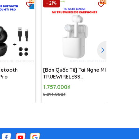
- 21%
- 27%
uetooth
[Bản Quốc Tế] Tai Nghe MI
Tai nghe 
Pro
TRUEWIRELESS
Earbuds
EARPHONES TRẮNG
1.757.000₫
333.000₫
(WHITE) -
2.214.000₫
455.000₫
ất
ạn sẽ