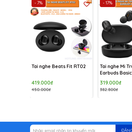
- 7%
- 17%
Tai nghe Beats Fit RT02
Tai nghe Mi T
Earbuds Basic
quốc tế
419.000₫
319.000₫
450.000₫
382.800₫
Âm thanh Hi-Res sống động:
Một trong những điểm nhấn hàng đầu của Tai nghe
lượng cao. Với việc hỗ trợ chuẩn Hi-Res Audio, tai
ĐĂNG