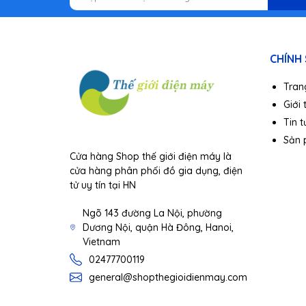
cảm nhận được từng nhạc cụ, từng hơi thở của ca 
lắng, treble trong trẻo và âm trung cân bằng tạo
khó tính nhất.
CHÍNH
Tran
Giới 
Tin t
Sản
Cửa hàng Shop thế giới điện máy là
cửa hàng phân phối đồ gia dụng, điện
tử uy tín tại HN
Ngõ 143 đường La Nội, phường
Dương Nội, quận Hà Đông, Hanoi,
Vietnam
02477700119
general@shopthegioidienmay.com