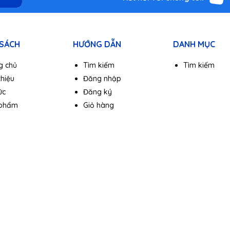
sĩ một cách rõ ràng, sống động như đang thưởng thức trực tiếp. Bas
 nên một tổng thể âm thanh hài hòa, làm hài lòng cả những người n
 SÁCH
HƯỚNG DẪN
DANH MỤC
g chủ
Tìm kiếm
Tìm kiếm
thiệu
Đăng nhập
ức
Đăng ký
 phẩm
Giỏ hàng