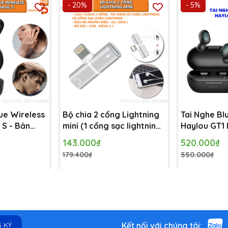
- 20%
- 5%
rue Wireless
Bộ chia 2 cổng Lightning
Tai Nghe Bl
 S - Bản
mini (1 cổng sạc lightning
Haylou GT1 
và 1 cổng tai nghe chân
143.000₫
520.000₫
lightning)
179.400₫
550.000₫
 Type-C Earphones M2413E1 chính là khả năng tái tạo âm thanh ch
 nghe mang đến dải tần rộng, chi tiết sắc nét và độ trung thực cao. B
Kết nối với chúng tôi:
 KÝ