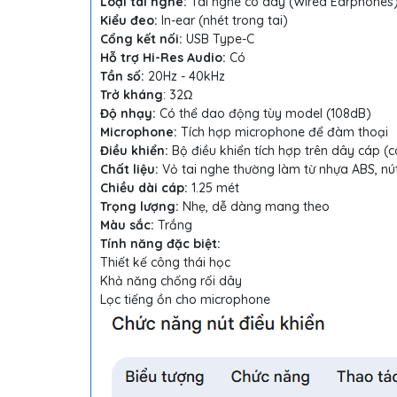
Loại tai nghe:
Tai nghe có dây (Wired Earphones
Kiểu đeo:
In-ear (nhét trong tai)
Cổng kết nối:
USB Type-C
Hỗ trợ Hi-Res Audio:
Có
Tần số:
20Hz - 40kHz
Trở kháng
: 32Ω
Độ nhạy:
Có thể dao động tùy model (108dB)
Microphone:
Tích hợp microphone để đàm thoại
Điều khiển:
Bộ điều khiển tích hợp trên dây cáp 
Chất liệu:
Vỏ tai nghe thường làm từ nhựa ABS, nút 
Chiều dài cáp:
1.25 mét
Trọng lượng:
Nhẹ, dễ dàng mang theo
Màu sắc:
Trắng
Tính năng đặc biệt:
Thiết kế công thái học
Khả năng chống rối dây
Lọc tiếng ồn cho microphone