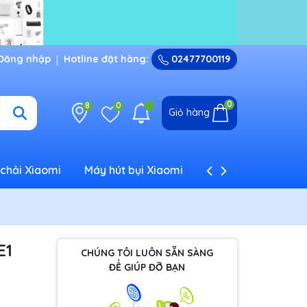
Đăng nhập
Hotline đặt hàng:
02477700119
0
8
0
Giỏ hàng
chải Xiaomi
Máy hút bụi Xiaomi
Máy tạo ẩm Xiaom
E1
CHÚNG TÔI LUÔN SẴN SÀNG
ĐỂ GIÚP ĐỠ BẠN