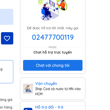
Để được hỗ trợ tốt nhất. Hãy gọi
02477700119
Hoặc
Chat hỗ trợ trực tuyến
Chat với chúng tôi
g.
Vận chuyển
Ship Cod cả nước từ HN vào
HCM
hàng giả
Hỗ trợ đổi - trả
ận hàng