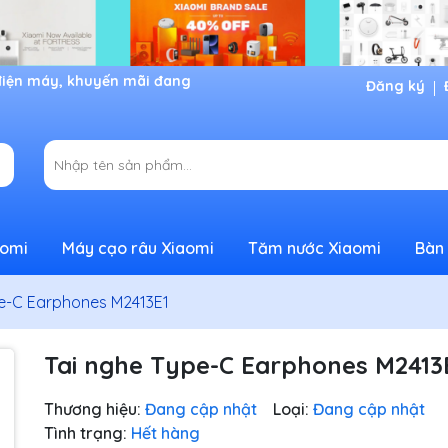
Đăng ký
aomi
Máy cạo râu Xiaomi
Tăm nước Xiaomi
Bàn 
pe-C Earphones M2413E1
Tai nghe Type-C Earphones M2413
Thương hiệu:
Đang cập nhật
Loại:
Đang cập nhật
Tình trạng:
Hết hàng