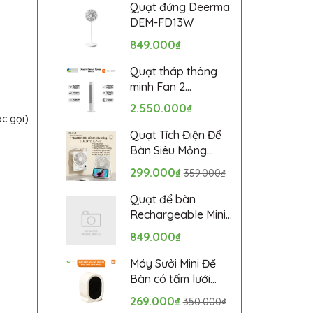
Bảo hành 1 tháng
Quạt đứng Deerma
DEM-FD13W
849.000₫
Quạt tháp thông
minh Fan 2
BPTS02DMU bản
2.550.000₫
quốc tế
c gọi)
Quạt Tích Điện Để
Bàn Siêu Mỏng
SOLOVE KP-11 với 6
299.000₫
359.000₫
Cấp Độ Gió, Màn
Hình LCD, Tích Hợp
Quạt để bàn
Giá Đỡ Điện Thoại
Rechargeable Mini
Fan ZMYDFS01DM
849.000₫
Máy Sưởi Mini Để
Bàn có tấm lưới
cách nhiệt an toàn,
269.000₫
350.000₫
Quạt Sưởi Ấm Mini