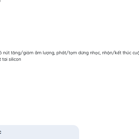
)
(có nút tăng/giảm âm lượng, phát/tạm dừng nhạc, nhận/kết thúc cuộ
tai silicon