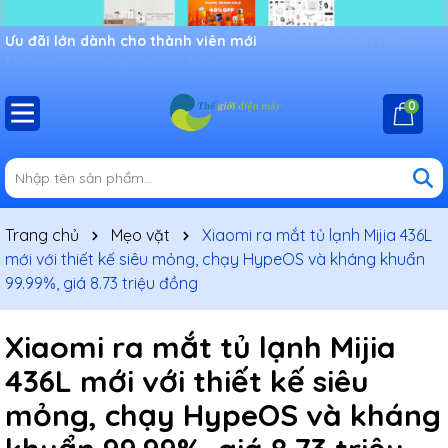
Ưu đãi lớn dành cho thành viên mới
0
Trang chủ
Mẹo vặt
Xiaomi ra mắt tủ lạnh Mijia 436L
mới với thiết kế siêu mỏng, chạy HypeOS và kháng khuẩn
99.99%, giá 8.73 triệu đồng
Xiaomi ra mắt tủ lạnh Mijia
436L mới với thiết kế siêu
mỏng, chạy HypeOS và kháng