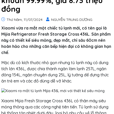
khuẩn 99.99%, giá 8.73 triệu
đồng
Thứ Năm, 11/07/2024
NGUYỄN TRUNG DƯƠNG
Xiaomi vừa ra mắt một chiếc tủ lạnh mới, có tên gọi là
Mijia Refrigerator Fresh Storage Cross 436L. Sản phẩm
này có thiết kế siêu mỏng, đẹp mắt, chỉ sâu 60cm nên
hoàn hảo cho những căn bếp hiện đại có không gian hạn
chế.
Mặc dù có kích thước nhỏ gọn nhưng tủ lạnh này có dung
tích lớn 436L, được chia thành ngăn làm lạnh 257L, ngăn
đông 154L, ngăn chuyên dụng 25L, lý tưởng để đựng thức
ăn trẻ em và các đồ dùng dễ vỡ khác.
Xiaomi Mijia Fresh Storage Cross 436L có thân máy siêu
mỏng thông qua các công nghệ tiên tiến. Tủ lạnh sử dụng
hệ thống tản nhiệt dưới đáy, loại bỏ nhu cầu về lỗ thông