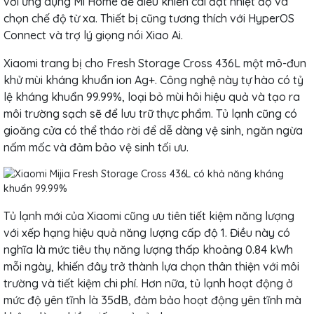
với ứng dụng Mi Home để điều khiển cài đặt nhiệt độ và
chọn chế độ từ xa. Thiết bị cũng tương thích với HyperOS
Connect và trợ lý giọng nói Xiao Ai.
Xiaomi trang bị cho Fresh Storage Cross 436L một mô-đun
khử mùi kháng khuẩn ion Ag+. Công nghệ này tự hào có tỷ
lệ kháng khuẩn 99.99%, loại bỏ mùi hôi hiệu quả và tạo ra
môi trường sạch sẽ để lưu trữ thực phẩm. Tủ lạnh cũng có
gioăng cửa có thể tháo rời để dễ dàng vệ sinh, ngăn ngừa
nấm mốc và đảm bảo vệ sinh tối ưu.
Tủ lạnh mới của Xiaomi cũng ưu tiên tiết kiệm năng lượng
với xếp hạng hiệu quả năng lượng cấp độ 1. Điều này có
nghĩa là mức tiêu thụ năng lượng thấp khoảng 0.84 kWh
mỗi ngày, khiến đây trở thành lựa chọn thân thiện với môi
trường và tiết kiệm chi phí. Hơn nữa, tủ lạnh hoạt động ở
mức độ yên tĩnh là 35dB, đảm bảo hoạt động yên tĩnh mà