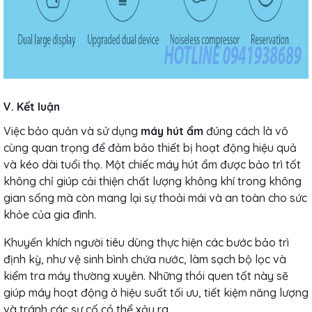
V. Kết luận
Việc bảo quản và sử dụng
máy hút ẩm
đúng cách là vô
cùng quan trọng để đảm bảo thiết bị hoạt động hiệu quả
và kéo dài tuổi thọ. Một chiếc máy hút ẩm được bảo trì tốt
không chỉ giúp cải thiện chất lượng không khí trong không
gian sống mà còn mang lại sự thoải mái và an toàn cho sức
khỏe của gia đình.
Khuyến khích người tiêu dùng thực hiện các bước bảo trì
định kỳ, như vệ sinh bình chứa nước, làm sạch bộ lọc và
kiểm tra máy thường xuyên. Những thói quen tốt này sẽ
giúp máy hoạt động ở hiệu suất tối ưu, tiết kiệm năng lượng
và tránh các sự cố có thể xảy ra.