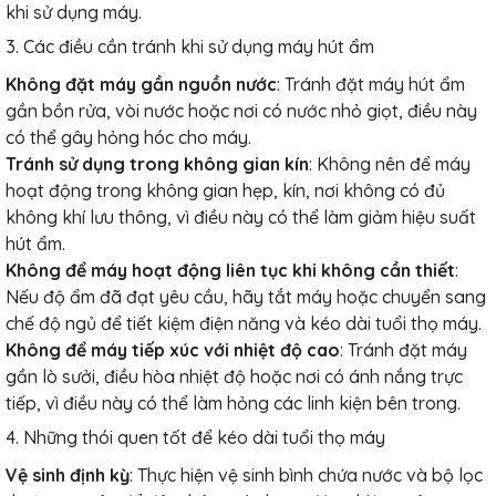
khi sử dụng máy.
3. Các điều cần tránh khi sử dụng máy hút ẩm
Không đặt máy gần nguồn nước
: Tránh đặt máy hút ẩm
gần bồn rửa, vòi nước hoặc nơi có nước nhỏ giọt, điều này
có thể gây hỏng hóc cho máy.
Tránh sử dụng trong không gian kín
: Không nên để máy
hoạt động trong không gian hẹp, kín, nơi không có đủ
không khí lưu thông, vì điều này có thể làm giảm hiệu suất
hút ẩm.
Không để máy hoạt động liên tục khi không cần thiết
:
Nếu độ ẩm đã đạt yêu cầu, hãy tắt máy hoặc chuyển sang
chế độ ngủ để tiết kiệm điện năng và kéo dài tuổi thọ máy.
Không để máy tiếp xúc với nhiệt độ cao
: Tránh đặt máy
gần lò sưởi, điều hòa nhiệt độ hoặc nơi có ánh nắng trực
tiếp, vì điều này có thể làm hỏng các linh kiện bên trong.
4. Những thói quen tốt để kéo dài tuổi thọ máy
Vệ sinh định kỳ
: Thực hiện vệ sinh bình chứa nước và bộ lọc