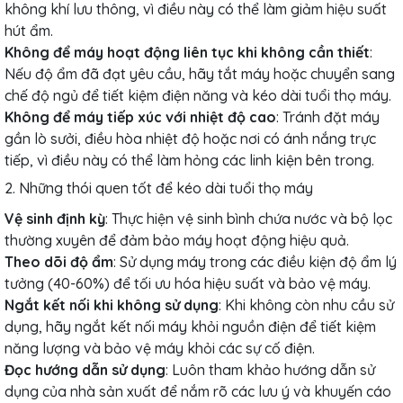
không khí lưu thông, vì điều này có thể làm giảm hiệu suất
hút ẩm.
Không để máy hoạt động liên tục khi không cần thiết
:
Nếu độ ẩm đã đạt yêu cầu, hãy tắt máy hoặc chuyển sang
chế độ ngủ để tiết kiệm điện năng và kéo dài tuổi thọ máy.
Không để máy tiếp xúc với nhiệt độ cao
: Tránh đặt máy
gần lò sưởi, điều hòa nhiệt độ hoặc nơi có ánh nắng trực
tiếp, vì điều này có thể làm hỏng các linh kiện bên trong.
2. Những thói quen tốt để kéo dài tuổi thọ máy
Vệ sinh định kỳ
: Thực hiện vệ sinh bình chứa nước và bộ lọc
thường xuyên để đảm bảo máy hoạt động hiệu quả.
Theo dõi độ ẩm
: Sử dụng máy trong các điều kiện độ ẩm lý
tưởng (40-60%) để tối ưu hóa hiệu suất và bảo vệ máy.
Ngắt kết nối khi không sử dụng
: Khi không còn nhu cầu sử
dụng, hãy ngắt kết nối máy khỏi nguồn điện để tiết kiệm
năng lượng và bảo vệ máy khỏi các sự cố điện.
Đọc hướng dẫn sử dụng
: Luôn tham khảo hướng dẫn sử
dụng của nhà sản xuất để nắm rõ các lưu ý và khuyến cáo