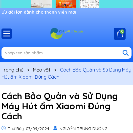
Ưu đãi lớn dành cho thành viên mới
0
Trang chủ
Mẹo vặt
Cách Bảo Quản và Sử Dụng Máy
Hút ẩm Xiaomi Đúng Cách
Cách Bảo Quản và Sử Dụng
Máy Hút ẩm Xiaomi Đúng
Cách
Thứ Bảy, 07/09/2024
NGUYỄN TRUNG DƯƠNG