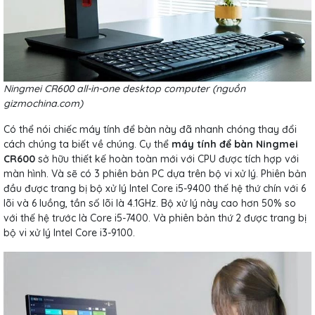
Ningmei CR600 all-in-one desktop computer (nguồn
gizmochina.com)
Có thể nói chiếc máy tính để bàn này đã nhanh chóng thay đổi
cách chúng ta biết về chúng. Cụ thể
máy tính để bàn Ningmei
CR600
sở hữu thiết kế hoàn toàn mới với CPU được tích hợp với
màn hình. Và sẽ có 3 phiên bản PC dựa trên bộ vi xử lý. Phiên bản
đầu được trang bị bộ xử lý Intel Core i5-9400 thế hệ thứ chín với 6
lõi và 6 luồng, tần số lõi là 4.1GHz. Bộ xử lý này cao hơn 50% so
với thế hệ trước là Core i5-7400. Và phiên bản thứ 2 được trang bị
bộ vi xử lý Intel Core i3-9100.