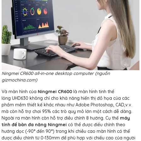
Ningmei CR600 all-in-one desktop computer (nguồn
gizmochina.com)
Và màn hình của
Ningmei CR600
là màn hình tinh thể
lỏng UHD630 không chỉ cho khả năng hiển thị đồ họa của các
phầm mềm thiết kế khác nhau như Adobe Photoshop, CAD,v.v.
mà còn hỗ trợ chơi 95% các trò quy mô lớn một cách dễ dàng.
Ngoài ra màn hình còn hỗ trợ điều chỉnh 8 hướng. Cụ thể
máy
tính để bàn đa năng Ningmei
có thể được điều chỉnh theo
hướng dọc (-90° đến 90°) trong khi chiều cao màn hình có thể
được điều chỉnh từ 0-130mm để phù hợp với chiều cao của người