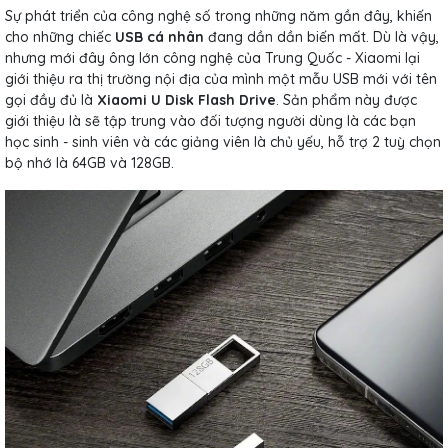
Sự phát triển của công nghệ số trong những năm gần đây, khiến
cho những chiếc
USB cá nhân
đang dần dần biến mất. Dù là vậy,
nhưng mới đây ông lớn công nghệ của Trung Quốc - Xiaomi lại
giới thiệu ra thị trường nội địa của mình một mẫu USB mới với tên
gọi đầy đủ là
Xiaomi U Disk Flash Drive
. Sản phẩm này được
giới thiệu là sẽ tập trung vào đối tượng người dùng là các bạn
học sinh - sinh viên và các giảng viên là chủ yếu, hỗ trợ 2 tuỳ chọn
bộ nhớ là 64GB và 128GB.