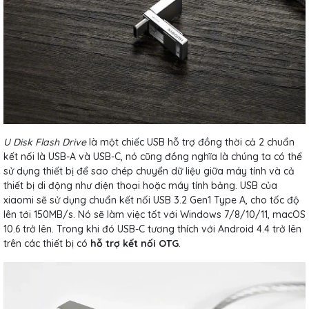
U Disk Flash Drive
là một chiếc USB hỗ trợ đồng thời cả 2 chuẩn
kết nối là USB-A và USB-C, nó cũng đồng nghĩa là chúng ta có thể
sử dụng thiết bị để sao chép chuyển dữ liệu giữa máy tính và cả
thiết bị di động như điện thoại hoặc máy tính bảng. USB của
xiaomi sẽ sử dụng chuẩn kết nối USB 3.2 Gen1 Type A, cho tốc độ
lên tới 150MB/s. Nó sẽ làm việc tốt với Windows 7/8/10/11, macOS
10.6 trở lên. Trong khi đó USB-C tương thích với Android 4.4 trở lên
trên các thiết bị có
hỗ trợ kết nối OTG
.