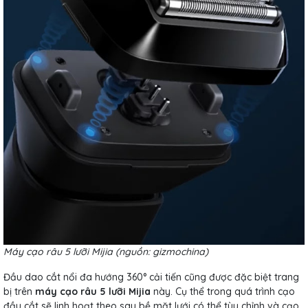
Máy cạo râu 5 lưỡi Mijia (nguồn:
gizmochina
)
Đầu dao cắt nổi đa hướng 360° cải tiến cũng được đặc biệt trang
bị trên
máy cạo râu 5 lưỡi Mijia
này. Cụ thể trong quá trình cạo
đầu cắt sẽ linh hoạt theo sau bề mặt lưới có thể tùy chỉnh và cạo