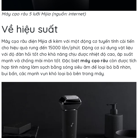
Máy cạo râu 5 lưỡi Mijia (nguồn: internet)
Về hiệu suất
Máy cạo râu điện Mijia đi kèm với một động cơ tuyến tính cải tiến
cho hiệu quả rung đến 15000 lần/phút. Động cơ sử dụng vật liệu
với độ đàn hồi tốt cho khả năng chịu được nhiệt độ cao, áp suất
mạnh và chống mài mòn tốt. Đặc biệt
máy cạo râu
còn được tích
hợp tính năng làm sạch bằng sóng siêu âm để loại bỏ bã nhờn,
bụi bẩn, các mạnh vụn khó loại bỏ bên trong máy.