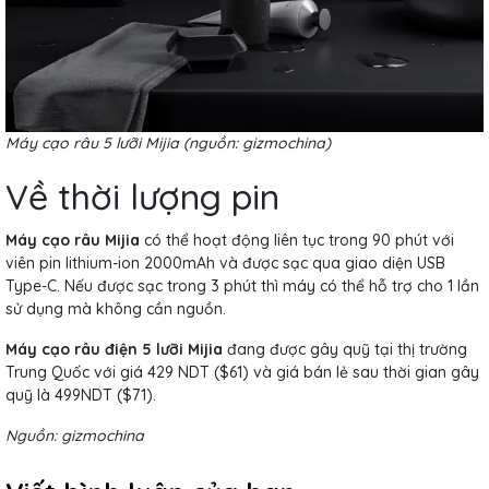
Máy cạo râu 5 lưỡi Mijia (nguồn:
gizmochina
)
Về thời lượng pin
Máy cạo râu Mijia
có thể hoạt động liên tục trong 90 phút với
viên pin lithium-ion 2000mAh và được sạc qua giao diện USB
Type-C. Nếu được sạc trong 3 phút thì máy có thể hỗ trợ cho 1 lần
sử dụng mà không cần nguồn.
Máy cạo râu điện 5 lưỡi Mijia
đang được gây quỹ tại thị trường
Trung Quốc với giá 429 NDT ($61) và giá bán lẻ sau thời gian gây
quỹ là 499NDT ($71).
Nguồn: gizmochina