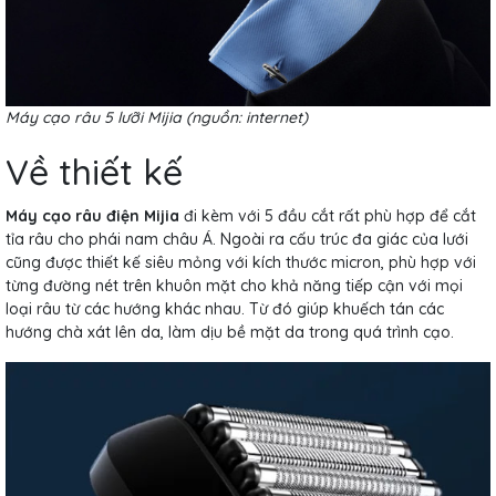
Máy cạo râu 5 lưỡi Mijia (nguồn: internet)
Về thiết kế
Máy cạo râu điện Mijia
đi kèm với 5 đầu cắt rất phù hợp để cắt
tỉa râu cho phái nam châu Á. Ngoài ra cấu trúc đa giác của lưới
cũng được thiết kế siêu mỏng với kích thước micron, phù hợp với
từng đường nét trên khuôn mặt cho khả năng tiếp cận với mọi
loại râu từ các hướng khác nhau. Từ đó giúp khuếch tán các
hướng chà xát lên da, làm dịu bề mặt da trong quá trình cạo.