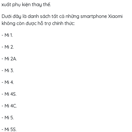
xuất phụ kiện thay thế.
Dưới đây là danh sách tất cả những smartphone Xiaomi
không còn được hỗ trợ chính thức:
- Mi 1.
- Mi 2.
- Mi 2A.
- Mi 3.
- Mi 4.
- Mi 4S.
- Mi 4C.
- Mi 5.
- Mi 5S.