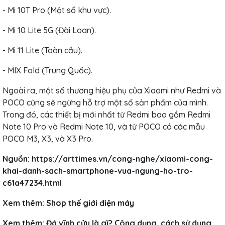
- Mi 10T Pro (Một số khu vực).
- Mi 10 Lite 5G (Đài Loan).
- Mi 11 Lite (Toàn cầu).
- MIX Fold (Trung Quốc).
Ngoài ra, một số thương hiệu phụ của Xiaomi như Redmi và
POCO cũng sẽ ngừng hỗ trợ một số sản phẩm của mình.
Trong đó, các thiết bị mới nhất từ Redmi bao gồm Redmi
Note 10 Pro và Redmi Note 10, và từ POCO có các mẫu
POCO M3, X3, và X3 Pro.
Nguồn: https://arttimes.vn/cong-nghe/xiaomi-cong-
khai-danh-sach-smartphone-vua-ngung-ho-tro-
c61a47234.html
Xem thêm:
Shop thế giới điện máy
Xem thêm:
Đá vĩnh cửu là gì? Công dụng, cách sử dụng