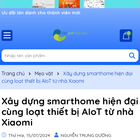
Ưu đãi lớn dành cho thành viên mới
0
Trang chủ
Mẹo vặt
Xây dựng smarthome hiện đại
cùng loạt thiết bị AIoT từ nhà Xiaomi
Xây dựng smarthome hiện đại
cùng loạt thiết bị AIoT từ nhà
Xiaomi
Thứ Hai, 15/07/2024
NGUYỄN TRUNG DƯƠNG