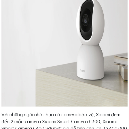
Với những ngôi nhà chưa có camera bảo vệ, Xiaomi đem
đến 2 mẫu camera Xiaomi Smart Camera C300, Xiaomi
Smart Camera C400 với mức giá dễ tiếp cận, chỉ từ 400.000