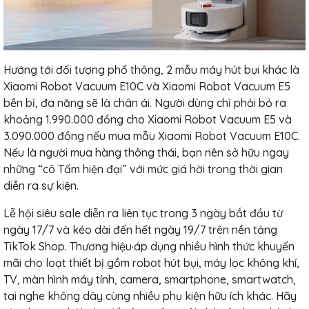
Hướng tới đối tượng phổ thông, 2 mẫu máy hút bụi khác là
Xiaomi Robot Vacuum E10C và Xiaomi Robot Vacuum E5
bền bỉ, đa năng sẽ là chân ái. Người dùng chỉ phải bỏ ra
khoảng 1.990.000 đồng cho Xiaomi Robot Vacuum E5 và
3.090.000 đồng nếu mua mẫu Xiaomi Robot Vacuum E10C.
Nếu là người mua hàng thông thái, bạn nên sở hữu ngay
những “cô Tấm hiện đại” với mức giá hời trong thời gian
diễn ra sự kiện.
Lễ hội siêu sale diễn ra liên tục trong 3 ngày bắt đầu từ
ngày 17/7 và kéo dài đến hết ngày 19/7 trên nền tảng
TikTok Shop. Thương hiệu·áp dụng nhiều hình thức khuyến
mãi cho loạt thiết bị gồm robot hút bụi, máy lọc không khí,
TV, màn hình máy tính, camera, smartphone, smartwatch,
tai nghe không dây cùng nhiều phụ kiện hữu ích khác. Hãy