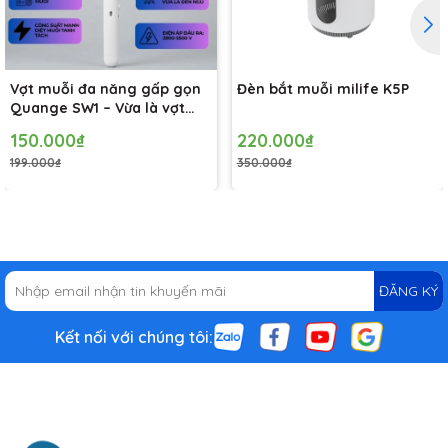
Chế độ tắt: Ngừng hoạt động của vợt.
Vợt muỗi đa năng gấp gọn
Đèn bắt muỗi milife K5P
Quange SW1 – Vừa là vợt
muỗi, vừa là đèn bắt muỗi
150.000₫
220.000₫
tự động
199.000₫
350.000₫
ĐĂNG KÝ
Kết nối với chúng tôi: