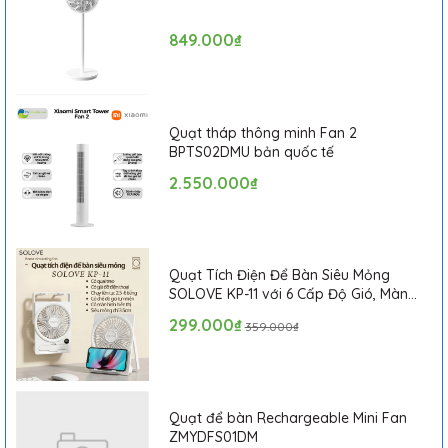
849.000₫
Thiết bị được trang bị tay cầm có thể kéo dài linh hoạt lên đến
89cm, mở rộng phạm vi tiếp cận để Qualitell L1 dễ dàng tiêu
diệt muỗi ở những vị trí khó với tới như trên trần nhà cao, gầm
Quạt tháp thông minh Fan 2
BPTS02DMU bản quốc tế
giường, sau tủ hoặc các góc khuất.
2.550.000₫
Quạt Tích Điện Để Bàn Siêu Mỏng
SOLOVE KP-11 với 6 Cấp Độ Gió, Màn
Hình LCD, Tích Hợp Giá Đỡ Điện Thoại
299.000₫
359.000₫
Quạt để bàn Rechargeable Mini Fan
ZMYDFS01DM