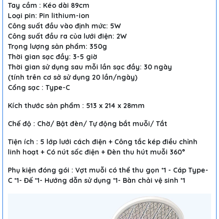
Tay cầm : Kéo dài 89cm
Loại pin: Pin lithium-ion
Công suất đầu vào định mức: 5W
Công suất đầu ra của lưới điện: 2W
Trọng lượng sản phẩm: 350g
Thời gian sạc đầy: 3-5 giờ
Thời gian sử dụng sau mỗi lần sạc đầy: 30 ngày
(tính trên cơ sở sử dụng 20 lần/ngày)
Cổng sạc : Type-C
Kích thước sản phẩm : 513 x 214 x 28mm
Chế độ : Chờ/ Bật đèn/ Tự động bắt muỗi/ Tắt
Tiện ích : 5 lớp lưới cách điện + Công tắc kép điều chỉnh
linh hoạt + Có nút sốc điện + Đèn thu hút muỗi 360°
Phụ kiện đóng gói : Vợt muỗi có thể thu gọn *1 - Cáp Type-
C *1- Đế *1- Hướng dẫn sử dụng *1- Bàn chải vệ sinh *1