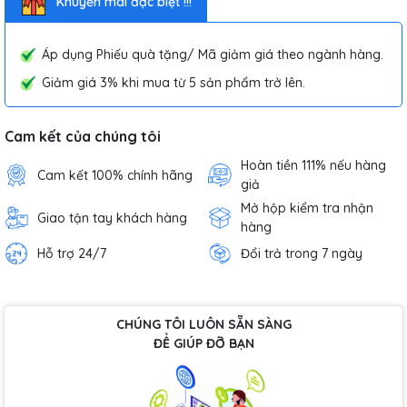
Khuyến mãi đặc biệt !!!
Áp dụng Phiếu quà tặng/ Mã giảm giá theo ngành hàng.
Giảm giá 3% khi mua từ 5 sản phẩm trở lên.
Cam kết của chúng tôi
Hoàn tiền 111% nếu hàng
Cam kết 100% chính hãng
giả
Mở hộp kiểm tra nhận
Giao tận tay khách hàng
hàng
Hỗ trợ 24/7
Đổi trả trong 7 ngày
CHÚNG TÔI LUÔN SẴN SÀNG
ĐỂ GIÚP ĐỠ BẠN