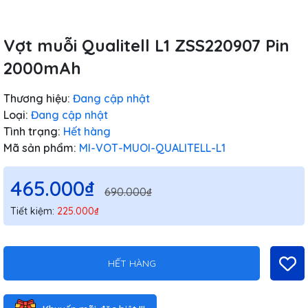
Vợt muỗi Qualitell L1 ZSS220907 Pin
2000mAh
Thương hiệu:
Đang cập nhật
Loại:
Đang cập nhật
Tình trạng:
Hết hàng
Mã sản phẩm:
MI-VOT-MUOI-QUALITELL-L1
465.000₫
690.000₫
Tiết kiệm:
225.000₫
HẾT HÀNG