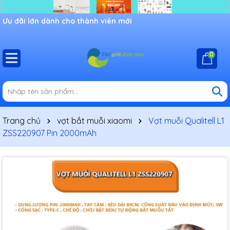
Ưu đãi lớn dành cho thành viên mới
0
Trang chủ
vợt bắt muỗi xiaomi
Vợt muỗi Qualitell L1
ZSS220907 Pin 2000mAh