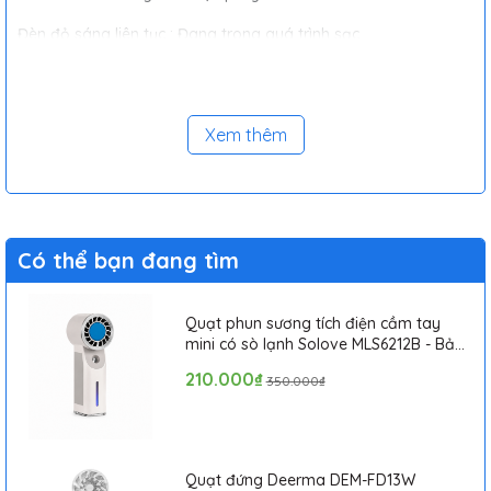
Đèn đỏ sáng liên tục : Đang trong quá trình sạc
Đèn xanh sáng liên tục : Đã sạc đầy pin
Xem thêm
Có thể bạn đang tìm
Quạt phun sương tích điện cầm tay
mini có sò lạnh Solove MLS6212B - Bảo
hành 1 tháng
210.000₫
350.000₫
Quạt đứng Deerma DEM-FD13W