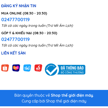
Vợt bắt muỗi Qualitell L1
ĐĂNG KÝ NHẬN TIN
ZSS220907 sử dụng đèn bẫy
MUA ONLINE (08:30 - 20:30)
02477700119
UV tăng hiệu quả dụ bắt
Tất cả các ngày trong tuần (Trừ tết Âm Lịch)
muỗi
GÓP Ý & KHIẾU NẠI (08:30 - 20:30)
02477700119
L1 ZSS220907 trang bị đèn UV phát ra ánh sáng tím đặc trưng
Tất cả các ngày trong tuần (Trừ tết Âm Lịch)
với bước sóng lý tưởng từ 360-400nm. Khi đèn UV được kích
LIÊN KẾT SÀN
hoạt, nó sẽ tạo ra "mồi nhử" là ánh sáng mạnh để bẫy muỗi
một cách thụ động, giúp loại bỏ hoàn toàn côn trùng có khả
năng gây hại đến bạn và gia đình.
Bản quyền thuộc về
Shop thế giới điện máy
.
Cung cấp bởi
Shop thế giới điện máy