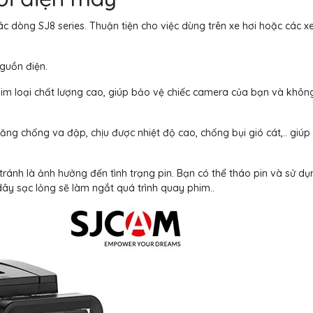
 dòng SJ8 series. Thuận tiện cho việc dùng trên xe hơi hoặc các x
nguồn điện.
im loại chất lượng cao, giúp bảo vệ chiếc camera của bạn và khôn
ăng chống va đập, chịu được nhiệt độ cao, chống bụi gió cát,.. giúp
ránh là ảnh hưởng đến tình trạng pin. Bạn có thể tháo pin và sử d
ây sạc lỏng sẽ làm ngắt quá trình quay phim..