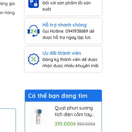
Đối với sản phẩm lỗi sản
hàng giả
xuất
ận hàng
Hỗ trợ nhanh chóng
Gọi Hotline: 0941938689 để
được hỗ trợ ngay lập tức
Ưu đãi thành viên
Đăng ký thành viên để được
nhận được nhiều khuyến mãi
Có thể bạn đang tìm
Quạt phun sương
tích điện cầm tay
,
mini có sò lạnh
210.000₫
350.000₫
Solove MLS6212B -