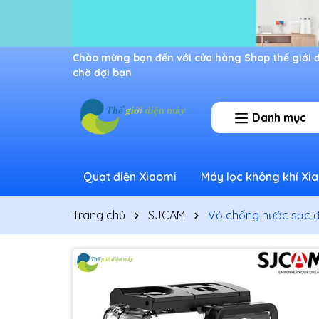
Ưu đãi lớn dành cho thành viên mới
Danh mục
Quạt điện Xiaomi
Máy lọc không khí Xi
Trang chủ
SJCAM
Vỏ chống nước sạc 