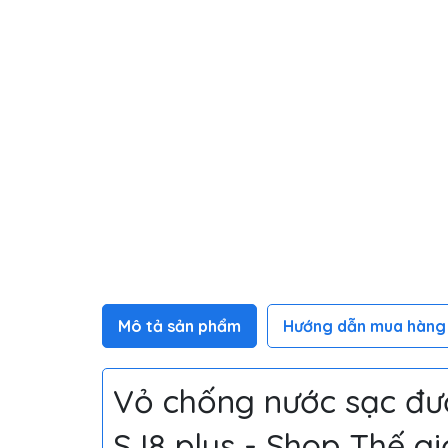
Mô tả sản phẩm
Hướng dẫn mua hàng
Vỏ chống nước sạc đượ
SJ8 plus - Shop Thế gi