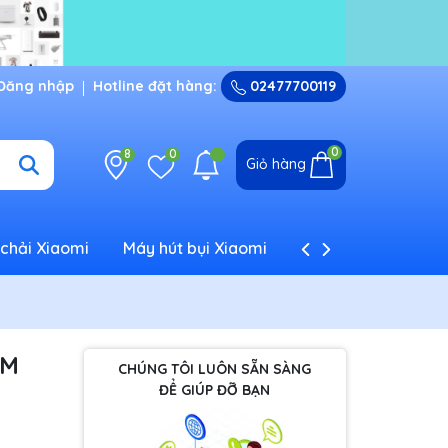
Đăng nhập
Hotline đặt hàng:
02477700119
0
8
0
Giỏ hàng
chải Xiaomi
Máy hút bụi Xiaomi
Máy tạo ẩm Xiaom
AM
CHÚNG TÔI LUÔN SẴN SÀNG
ĐỂ GIÚP ĐỠ BẠN