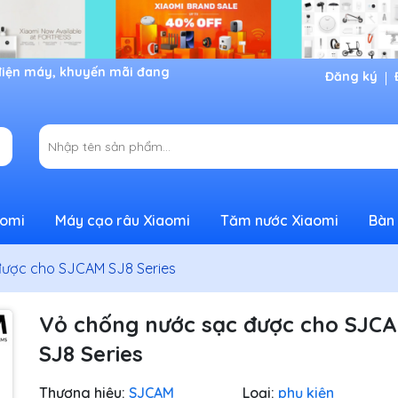
Đăng ký
aomi
Máy cạo râu Xiaomi
Tăm nước Xiaomi
Bàn 
được cho SJCAM SJ8 Series
Vỏ chống nước sạc được cho SJC
SJ8 Series
Thương hiệu:
SJCAM
Loại:
phụ kiện