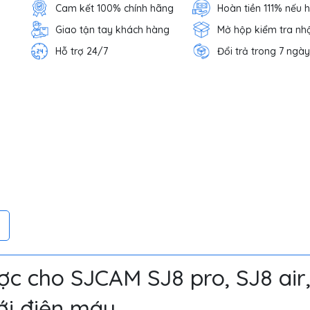
Cam kết 100% chính hãng
Hoàn tiền 111% nếu 
Giao tận tay khách hàng
Mở hộp kiểm tra nh
Hỗ trợ 24/7
Đổi trả trong 7 ngày
c cho SJCAM SJ8 pro, SJ8 air
ới điện máy