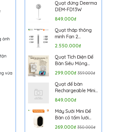
Bảo hành 1 tháng
Quạt đứng Deerma
DEM-FD13W
e
849.000₫
Quạt tháp thông
minh Fan 2
g ảnh
BPTS02DMU bản
2.550.000₫
quốc tế
 tận
Quạt Tích Điện Để
Bàn Siêu Mỏng
SOLOVE KP-11 với 6
299.000₫
ụng vừa
359.000₫
Cấp Độ Gió, Màn
Hình LCD, Tích Hợp
Quạt để bàn
Giá Đỡ Điện Thoại
Rechargeable Mini
Fan ZMYDFS01DM
849.000₫
Máy Sưởi Mini Để
Bàn có tấm lưới
cách nhiệt an toàn,
269.000₫
350.000₫
Quạt Sưởi Ấm Mini