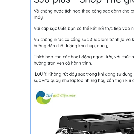
Vỏ chống nước tích hợp theo cổng sạc dành cho các
máy.
Với cáp sạc USB, bạn có thể kết nối trực tiếp vào 
Vỏ chống nước có cổng sạc được làm từ nhựa và k
hưởng đến chất lượng khi chụp, quay,..
Thích hợp cho các hoạt động ngoài trời, với chức n
hưởng trọn vẹn cả hành trình.
LƯU Ý: Không rút dây sạc trong khi đang sử dụng t
sạc vừa quay như laptop nhưng hãy cẩn thận khi d