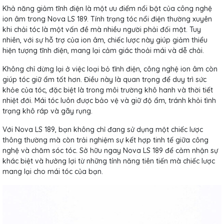
Khả năng giảm tĩnh điện là một ưu điểm nổi bật của công nghệ
ion âm trong Nova LS 189. Tính trạng tóc nổi điện thường xuyên
khi chải tóc là một vấn đề mà nhiều người phải đối mặt. Tuy
nhiên, với sự hỗ trợ của ion âm, chiếc lược này giúp giảm thiểu
hiện tượng tĩnh điện, mang lại cảm giác thoải mái và dễ chải.
Không chỉ dừng lại ở việc loại bỏ tĩnh điện, công nghệ ion âm còn
giúp tóc giữ ẩm tốt hơn. Điều này là quan trọng để duy trì sức
khỏe của tóc, đặc biệt là trong môi trường khô hanh và thời tiết
nhiệt đới. Mái tóc luôn được bảo vệ và giữ độ ẩm, tránh khỏi tình
trạng khô ráp và gãy rụng.
Với Nova LS 189, bạn không chỉ đang sử dụng một chiếc lược
thông thường mà còn trải nghiệm sự kết hợp tinh tế giữa công
nghệ và chăm sóc tóc. Sở hữu ngay Nova LS 189 để cảm nhận sự
khác biệt và hưởng lợi từ những tính năng tiên tiến mà chiếc lược
mang lại cho mái tóc của bạn.