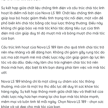
Sự kết hợp giữa chất liệu chống tĩnh điện và cấu trúc chải tóc linh
hoạt là điểm nổi bật của Nova LS 189. Chất liệu chống tĩnh điện
giúp loại bỏ hoặc giảm thiểu tình trạng tóc nổi điện, một vấn đề
phổ biến khi chải tóc bằng các loại lược thông thường. Điều này
không chỉ giúp bảo vệ mái tóc khỏi tác động tiêu cực của tĩnh
điện mà còn giúp duy trì độ mượt mà và bóng mượt cho mái tóc
của bạn.
Cấu trúc linh hoạt của Nova LS 189 làm cho quá trình chải tóc trở
nên nhẹ nhàng và dễ dàng hơn. Không chỉ giảm gãy rụng tóc do
sức ma sát mạnh mẽ mà chiếc lược này còn giúp giảm áp lực lên
tóc và da đầu. Điều này làm cho trải nghiệm chải tóc trở nên
thoải mái hơn, đặc biệt là khi bạn đang phải làm việc với mái tóc
ướt.
Nova LS 189 không chỉ là một công cụ chăm sóc tóc thông
thường, mà còn là một trợ thủ đắc lực để duy trì sức khỏe tóc
hàng ngày. Sự kết hợp thông minh giữa chất liệu và thiết kế của
chiếc lược này hứa hẹn mang lại cho bạn mái tóc khỏe mạnh,
mềm mại và luôn tinh tế mỗi ngày. Chọn Nova LS 189 - chọn sức
khỏe và vẻ đẹp cho mái tóc của bạn.