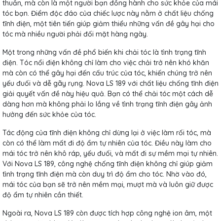
thuần, mà còn là một người bạn đồng hành cho sức khỏe của mái
tóc bạn. Điểm độc đáo của chiếc lược này nằm ở chất liệu chống
tĩnh điện, một tiên tiến giúp giảm thiểu những vấn đề gây hại cho
tóc mà nhiều người phải đối mặt hàng ngày.
Một trong những vấn đề phổ biến khi chải tóc là tình trạng tĩnh
điện. Tóc nổi điện không chỉ làm cho việc chải trở nên khó khăn
mà còn có thể gây hại đến cấu trúc của tóc, khiến chúng trở nên
yếu đuối và dễ gãy rụng. Nova LS 189 với chất liệu chống tĩnh điện
giải quyết vấn đề này hiệu quả. Bạn có thể chải tóc một cách dễ
dàng hơn mà không phải lo lắng về tình trạng tĩnh điện gây ảnh
hưởng đến sức khỏe của tóc.
Tác động của tĩnh điện không chỉ dừng lại ở việc làm rối tóc, mà
còn có thể làm mất đi độ ẩm tự nhiên của tóc. Điều này làm cho
mái tóc trở nên khô ráp, yếu đuối, và mất đi sự mềm mại tự nhiên.
Với Nova LS 189, công nghệ chống tĩnh điện không chỉ giúp giảm
tình trạng tĩnh điện mà còn duy trì độ ẩm cho tóc. Nhờ vào đó,
mái tóc của bạn sẽ trở nên mềm mại, mượt mà và luôn giữ được
độ ẩm tự nhiên cần thiết.
Ngoài ra, Nova LS 189 còn được tích hợp công nghệ ion âm, một