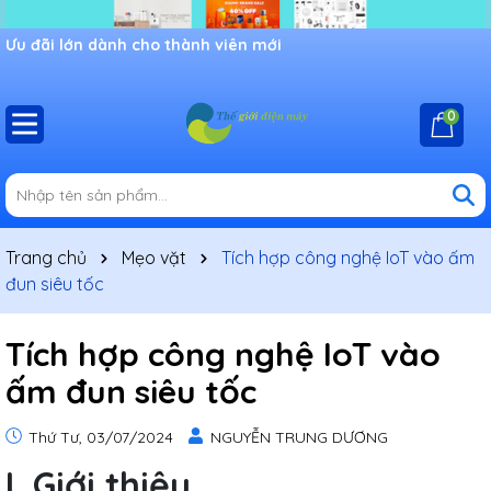
Ưu đãi lớn dành cho thành viên mới
0
Trang chủ
Mẹo vặt
Tích hợp công nghệ IoT vào ấm
đun siêu tốc
Tích hợp công nghệ IoT vào
ấm đun siêu tốc
Thứ Tư, 03/07/2024
NGUYỄN TRUNG DƯƠNG
I. Giới thiệu