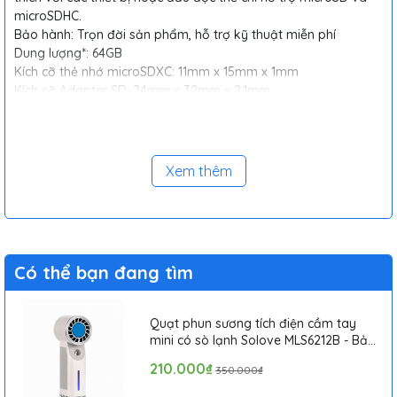
microSDHC.
Bảo hành: Trọn đời sản phẩm, hỗ trợ kỹ thuật miễn phí
Dung lượng*: 64GB
Kích cỡ thẻ nhớ microSDXC: 11mm x 15mm x 1mm
Kích cỡ Adapter SD: 24mm x 32mm x 2.1mm
Mức tốc độ: Class 10 – Tỷ lệ truyền tải dữ liệu tối thiểu
10MB/giây
Nhiệt độ hoạt động: -25°C to 85°C
Nhiệt độ bảo quản: -40°C to 85°C
Xem thêm
Sản phẩm bao gồm:
Thẻ nhớ 64GB microSDXC Class 10
Flash Card
(đi kèm với Adapter SD)
Có thể bạn đang tìm
Quạt phun sương tích điện cầm tay
mini có sò lạnh Solove MLS6212B - Bảo
hành 1 tháng
210.000₫
350.000₫