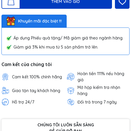
THÊM VÀO GIỎ
Khuyến mãi đặc biệt !!!
Áp dụng Phiếu quà tặng/ Mã giảm giá theo ngành hàng.
Giảm giá 3% khi mua từ 5 sản phẩm trở lên.
Cam kết của chúng tôi
Hoàn tiền 111% nếu hàng
Cam kết 100% chính hãng
giả
Mở hộp kiểm tra nhận
Giao tận tay khách hàng
hàng
Hỗ trợ 24/7
Đổi trả trong 7 ngày
CHÚNG TÔI LUÔN SẴN SÀNG