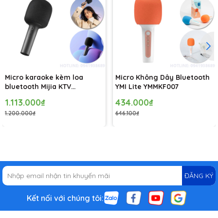
site:
shopthegioidienmay.com
.
#ThẻnhớKingstone64GBclass10CanvasSelect80MB/s
#Thẻnhớ64GBclass10 #Thẻnhớ64BGtốcđộghi80MB/s
#ThẻnhớKingstone64GBclass10CanvasSelect80MB/stạiHàNội
#ThẻnhớKingstone64GBclass10CanvasSelect80MB/sSàiGòn
#ThẻnhớKingstone64GBclass10CanvasSelect80MB/schínhhãng
#
Micro karaoke kèm loa
Micro Không Dây Bluetooth
bluetooth Mijia KTV
YMI Lite YMMKF007
XMKGMKF01YM
1.113.000₫
434.000₫
1.200.000₫
646.100₫
ĐĂNG KÝ
Kết nối với chúng tôi: