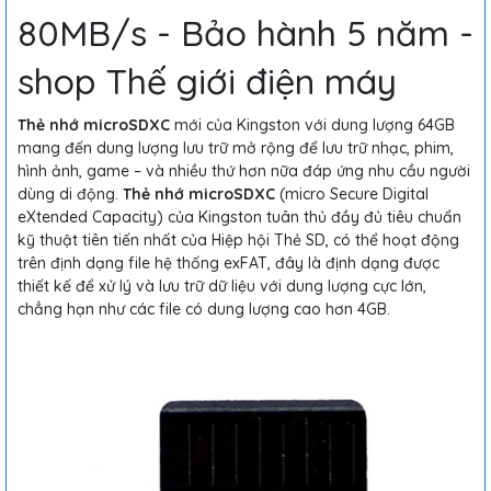
80MB/s - Bảo hành 5 năm -
shop Thế giới điện máy
Thẻ nhớ microSDXC
mới của Kingston với dung lượng 64GB
mang đến dung lượng lưu trữ mở rộng để lưu trữ nhạc, phim,
hình ảnh, game – và nhiều thứ hơn nữa đáp ứng nhu cầu người
dùng di động.
Thẻ nhớ microSDXC
(micro Secure Digital
eXtended Capacity) của Kingston tuân thủ đầy đủ tiêu chuẩn
kỹ thuật tiên tiến nhất của Hiệp hội Thẻ SD, có thể hoạt động
trên định dạng file hệ thống exFAT, đây là định dạng được
thiết kế để xử lý và lưu trữ dữ liệu với dung lượng cực lớn,
chẳng hạn như các file có dung lượng cao hơn 4GB.