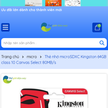
Ưu đãi lớn dành cho thành viên mới
0
Trang chủ
micro
Thẻ nhớ microSDXC Kingston 64GB
class 10 Canvas Select 80MB/s