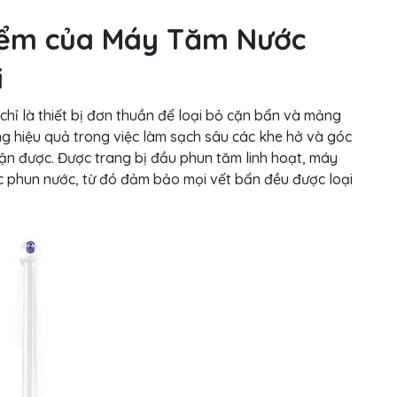
iểm của Máy Tăm Nước
i
hỉ là thiết bị đơn thuần để loại bỏ cặn bẩn và mảng
g hiệu quả trong việc làm sạch sâu các khe hở và góc
ận được. Được trang bị đầu phun tăm linh hoạt, máy
c phun nước, từ đó đảm bảo mọi vết bẩn đều được loại