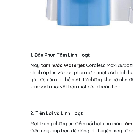
1. Đầu Phun Tăm Linh Hoạt
Máy
tăm nước Waterjet
Cordless Maxi được th
chỉnh áp lực và góc phun nước một cách linh h
góc độ của các bề mặt, từ những khe hở nhỏ đ
làm sạch mọi vết bẩn một cách hoàn hảo.
2. Tiện Lợi và Linh Hoạt
Một trong những ưu điểm nổi bật của máy
tăm
Điều này giúp bạn dễ dàng di chuyển máy từ n