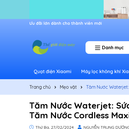
Ưu đãi lớn dành cho thành viên mới
Danh mục
Quạt điện Xiaomi
Máy lọc không khí Xi
Trang chủ
Mẹo vặt
Tăm Nước Waterjet:
Tăm Nước Waterjet: Sức
Tăm Nước Cordless Max
Thứ Ba, 27/02/2024
NGUYỄN TRUNG DƯƠN