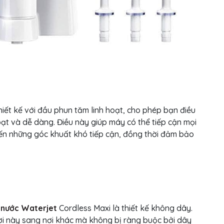
iết kế với đầu phun tăm linh hoạt, cho phép bạn điều
oạt và dễ dàng. Điều này giúp máy có thể tiếp cận mọi
ến những góc khuất khó tiếp cận, đồng thời đảm bảo
 nước Waterjet
Cordless Maxi là thiết kế không dây.
ơi này sang nơi khác mà không bị ràng buộc bởi dây