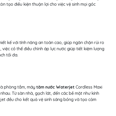
còn tạo điều kiện thuận lợi cho việc vệ sinh mọi góc
iết kế với tính năng an toàn cao, giúp ngăn chặn rủi ro
 việc có thể điều chỉnh áp lực nước giúp tiết kiệm lượng
h tối đa.
p và phòng tắm, máy
tăm nước Waterjet
Cordless Maxi
 nhau. Từ sàn nhà, gạch lát, đến các bề mặt như kính
jet đều cho kết quả vệ sinh sáng bóng và tạo cảm