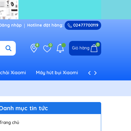
Đăng nhập
Hotline đặt hàng:
02477700119
0
8
0
Giỏ hàng
chải Xiaomi
Máy hút bụi Xiaomi
Máy tạo ẩm Xiaom
Danh mục tin tức
Trang chủ