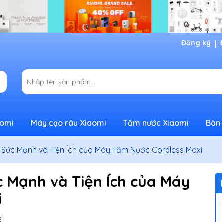
Đăng ký
aomi
Máy cạo râu Xiaomi
Tăm nước Xiaomi
Bàn 
 Sức Mạnh và Tiện Ích của Máy Tăm Nước Cordless Maxi
 Mạnh và Tiện Ích của Máy
i
G