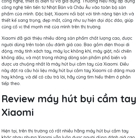
công nghệ, thiết bị điện tử và gia dụng. Thương hiệu này áp dụng
công nghệ tiên tiến từ Nhật Bản và Châu Âu vào toàn bộ sản
phẩm của mình. Đặc biệt, Xiaomi nổi bật với tính năng tiện ích và
thiết kế sang trọng, đẹp mắt, cũng như sự hiện đại độc đáo, giúp
củng cố vị thế mạnh mẽ của mình trên thị trường.
Xiaomi đã giới thiệu nhiều dòng sản phẩm chất lượng cao, được
người dùng trên toàn cầu đánh giá cao. Bao gồm điện thoại di
động, máy tính xách tay, máy lọc không khí, máy giặt, nồi chiên
không dầu, và một trong những dòng sản phẩm phổ biến và
được ưa chuộng nhất là máy hút bụi cầm tay của Xiaomi. Điều
này đặt ra câu hỏi liệu máy hút bụi cầm tay Xiaomi có đáng mua
hay không, và để có câu trả lời, hãy cùng tìm hiểu thêm ở phần
tiếp theo.
Review máy hút bụi cầm tay
Xiaomi
Hiện tại, trên thị trường có rất nhiều hãng máy hút bụi cầm tay
khác nhau nhưng Xiaomi vẫn luôn được người dùng đánh giá cao