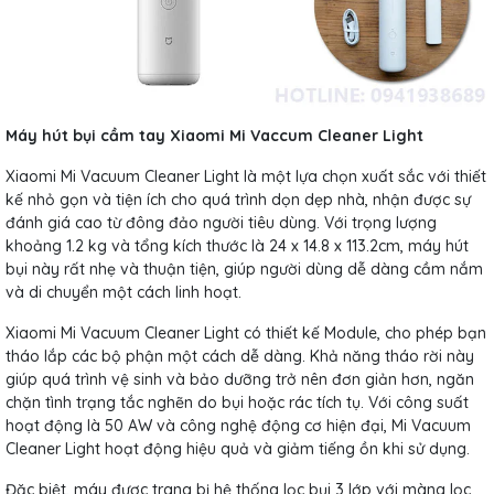
Máy hút bụi cầm tay Xiaomi Mi Vaccum Cleaner Light
Xiaomi Mi Vacuum Cleaner Light là một lựa chọn xuất sắc với thiết
kế nhỏ gọn và tiện ích cho quá trình dọn dẹp nhà, nhận được sự
đánh giá cao từ đông đảo người tiêu dùng. Với trọng lượng
khoảng 1.2 kg và tổng kích thước là 24 x 14.8 x 113.2cm, máy hút
bụi này rất nhẹ và thuận tiện, giúp người dùng dễ dàng cầm nắm
và di chuyển một cách linh hoạt.
Xiaomi Mi Vacuum Cleaner Light có thiết kế Module, cho phép bạn
tháo lắp các bộ phận một cách dễ dàng. Khả năng tháo rời này
giúp quá trình vệ sinh và bảo dưỡng trở nên đơn giản hơn, ngăn
chặn tình trạng tắc nghẽn do bụi hoặc rác tích tụ. Với công suất
hoạt động là 50 AW và công nghệ động cơ hiện đại, Mi Vacuum
Cleaner Light hoạt động hiệu quả và giảm tiếng ồn khi sử dụng.
Đặc biệt, máy được trang bị hệ thống lọc bụi 3 lớp với màng lọc