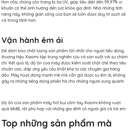
Hơn nữa, chúng còn trang bị tia UV, giúp tiêu diệt đến 99,97% vi
khuẩn có thể ảnh hưởng đến sức khỏe gia đình. Nhờ những tính
năng này, không gian sống của bạn sẽ luôn được duy trì sạch sẽ
và trong lành hơn.
Vận hành êm ái
Để đảm bảo chất lượng sản phẩm tốt nhất cho người tiêu dùng,
thương hiệu Xiaomi tập trung nghiên cứu và sản xuất với sự chăm
chỉ. Kết quả là, độ ồn của máy được kiểm soát chặt chẽ theo tiêu
chuẩn cao, đáp ứng yêu cầu khắt khe từ các chuyên gia hàng
đầu. Máy hoạt động mạnh mẽ mà vẫn giữ được sự êm ái, không
gây ra những tiếng động phiền hà cho những người xung quanh.
Độ ồn của sản phẩm máy hút bụi cầm tay Xiaomi không vượt
quá 64dB, rất phù hợp với những gia đình có người già và trẻ em.
Top những sản phẩm mà