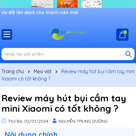
Ưu đãi lớn dành cho thành viên mới
0
Trang chủ
Mẹo vặt
Review máy hút bụi cầm tay mini
Xiaomi có tốt không ?
Review máy hút bụi cầm tay
mini Xiaomi có tốt không ?
Thứ Ba, 02/01/2024
NGUYỄN TRUNG DƯƠNG
Nôi dung chính