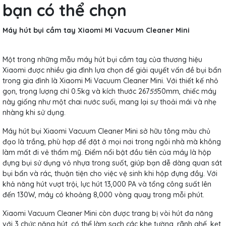
bạn có thể chọn
Máy hút bụi cầm tay Xiaomi Mi Vacuum Cleaner Mini
Một trong những mẫu máy hút bụi cầm tay của thương hiệu
Xiaomi được nhiều gia đình lựa chọn để giải quyết vấn đề bụi bẩn
trong gia đình là Xiaomi Mi Vacuum Cleaner Mini. Với thiết kế nhỏ
gọn, trọng lượng chỉ 0.5kg và kích thước 267
55
50mm, chiếc máy
này giống như một chai nước suối, mang lại sự thoải mái và nhẹ
nhàng khi sử dụng.
Máy hút bụi Xiaomi Vacuum Cleaner Mini sở hữu tông màu chủ
đạo là trắng, phù hợp để đặt ở mọi nơi trong ngôi nhà mà không
làm mất đi vẻ thẩm mỹ. Điểm nổi bật đầu tiên của máy là hộp
đựng bụi sử dụng vỏ nhựa trong suốt, giúp bạn dễ dàng quan sát
bụi bẩn và rác, thuận tiện cho việc vệ sinh khi hộp đựng đầy. Với
khả năng hút vượt trội, lực hút 13,000 PA và tổng công suất lên
đến 130W, máy có khoảng 8,000 vòng quay trong mỗi phút.
Xiaomi Vacuum Cleaner Mini còn được trang bị vòi hút đa năng
với 3 chức năng hút, có thể làm sạch các khe tường, rãnh ghế, kẹt