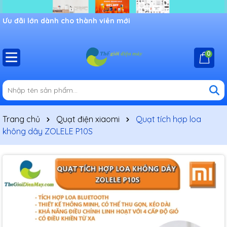
Ưu đãi lớn dành cho thành viên mới
0
Trang chủ
Quạt điện xiaomi
Quạt tích hợp loa
không dây ZOLELE P10S