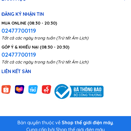
ngóc ngách trong nhà và làm mát toàn bộ căn phòng một
cách nhanh chóng. Bên cạnh đó, thiết bị còn sở hữu đến 4 cấp
ĐĂNG KÝ NHẬN TIN
độ gió khác nhau, cho phép người dùng tùy chỉnh linh hoạt
mức độ thích hợp tùy theo nhu cầu sử dụng.
MUA ONLINE (08:30 - 20:30)
02477700119
Tất cả các ngày trong tuần (Trừ tết Âm Lịch)
GÓP Ý & KHIẾU NẠI (08:30 - 20:30)
02477700119
Tất cả các ngày trong tuần (Trừ tết Âm Lịch)
LIÊN KẾT SÀN
Bản quyền thuộc về
Shop thế giới điện máy
.
Cung cấp bởi
Shop thế giới điện máy