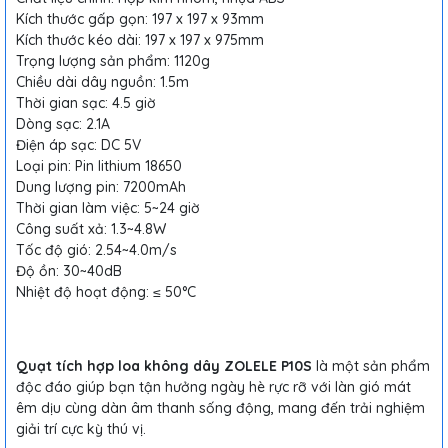
Kích thước gấp gọn: 197 x 197 x 93mm
Kích thước kéo dài: 197 x 197 x 975mm
Trọng lượng sản phẩm: 1120g
Chiều dài dây nguồn: 1.5m
Thời gian sạc: 4.5 giờ
Dòng sạc: 2.1A
Điện áp sạc: DC 5V
Loại pin: Pin lithium 18650
Dung lượng pin: 7200mAh
Thời gian làm việc: 5~24 giờ
Công suất xả: 1.3~4.8W
Tốc độ gió: 2.54~4.0m/s
Độ ồn: 30~40dB
Nhiệt độ hoạt động: ≤ 50°C
Quạt tích hợp loa không dây ZOLELE P10S
là một sản phẩm
độc đáo giúp bạn tận hưởng ngày hè rực rỡ với làn gió mát
êm dịu cùng dàn âm thanh sống động, mang đến trải nghiệm
giải trí cực kỳ thú vị.