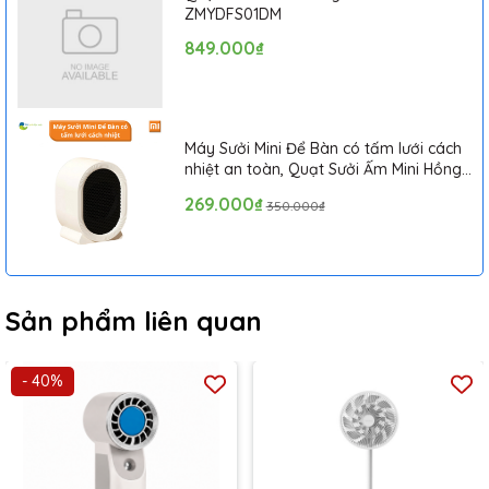
ZMYDFS01DM
849.000₫
Máy Sưởi Mini Để Bàn có tấm lưới cách
nhiệt an toàn, Quạt Sưởi Ấm Mini Hồng
Ngoại Tiện Lợi
269.000₫
350.000₫
Sản phẩm liên quan
- 40%
Thiết kế gấp gọn, di động
Quạt tích hợp loa không dây ZOLELE P10S sở hữu thiết kế