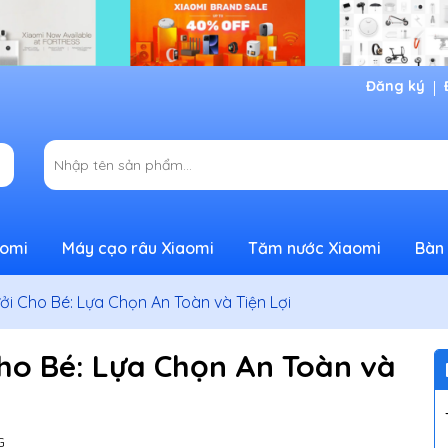
Đăng ký
aomi
Máy cạo râu Xiaomi
Tăm nước Xiaomi
Bàn 
ởi Cho Bé: Lựa Chọn An Toàn và Tiện Lợi
Cho Bé: Lựa Chọn An Toàn và
G