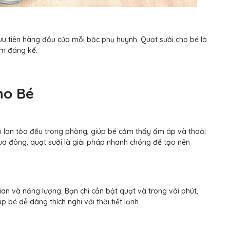
ưu tiên hàng đầu của mỗi bậc phụ huynh. Quạt sưởi cho bé là
ểm đáng kể.
ho Bé
u lan tỏa đều trong phòng, giúp bé cảm thấy ấm áp và thoải
ùa đông, quạt sưởi là giải pháp nhanh chóng để tạo nên
gian và năng lượng. Bạn chỉ cần bật quạt và trong vài phút,
 bé dễ dàng thích nghi với thời tiết lạnh.