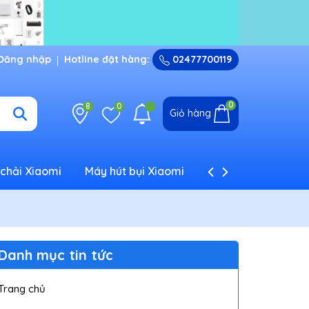
Đăng nhập
Hotline đặt hàng:
02477700119
0
8
0
Giỏ hàng
chải Xiaomi
Máy hút bụi Xiaomi
Máy tạo ẩm Xiaom
Danh mục tin tức
Trang chủ