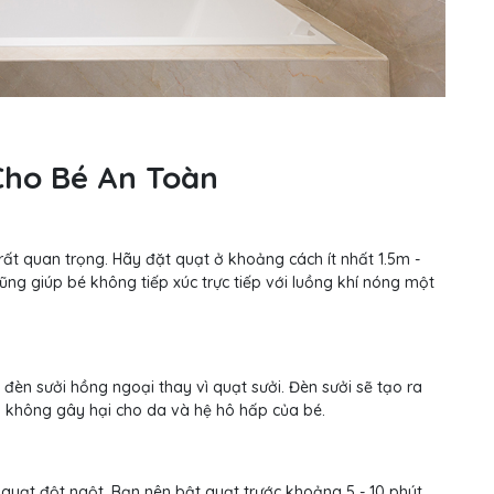
Cho Bé An Toàn
rất quan trọng. Hãy đặt quạt ở khoảng cách ít nhất 1.5m -
ũng giúp bé không tiếp xúc trực tiếp với luồng khí nóng một
đèn sưởi hồng ngoại thay vì quạt sưởi. Đèn sưởi sẽ tạo ra
à không gây hại cho da và hệ hô hấp của bé.
t quạt đột ngột. Bạn nên bật quạt trước khoảng 5 - 10 phút