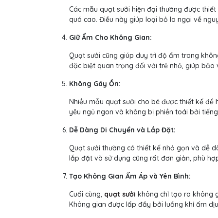
Các mẫu quạt sưởi hiện đại thường được thiết 
quá cao. Điều này giúp loại bỏ lo ngại về ng
Giữ Ẩm Cho Không Gian:
Quạt sưởi cũng giúp duy trì độ ẩm trong không
đặc biệt quan trọng đối với trẻ nhỏ, giúp bả
Không Gây Ồn:
Nhiều mẫu quạt sưởi cho bé được thiết kế để 
yêu ngủ ngon và không bị phiền toái bởi tiếng
Dễ Dàng Di Chuyển và Lắp Đặt:
Quạt sưởi thường có thiết kế nhỏ gọn và dễ d
lắp đặt và sử dụng cũng rất đơn giản, phù hợp
Tạo Không Gian Ấm Áp và Yên Bình:
Cuối cùng,
quạt sưởi
không chỉ tạo ra không 
Không gian được lấp đầy bởi luồng khí ấm dịu