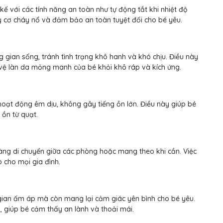
kế với các tính năng an toàn như tự động tắt khi nhiệt độ
uy cơ cháy nổ và đảm bảo an toàn tuyệt đối cho bé yêu.
 gian sống, tránh tình trạng khô hanh và khó chịu. Điều này
o vệ làn da mỏng manh của bé khỏi khô ráp và kích ứng.
hoạt động êm dịu, không gây tiếng ồn lớn. Điều này giúp bé
 ồn từ quạt.
àng di chuyển giữa các phòng hoặc mang theo khi cần. Việc
 cho mọi gia đình.
gian ấm áp mà còn mang lại cảm giác yên bình cho bé yêu.
, giúp bé cảm thấy an lành và thoải mái.