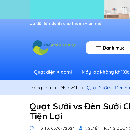
Ưu đãi lớn dành cho thành viên mới
Danh mục
Quạt điện Xiaomi
Máy lọc không khí Xi
Trang chủ
Mẹo vặt
Quạt Sưởi vs Đèn Sư
Quạt Sưởi vs Đèn Sưởi 
Tiện Lợi
Thứ Tư, 03/04/2024
NGUYỄN TRUNG DƯƠN