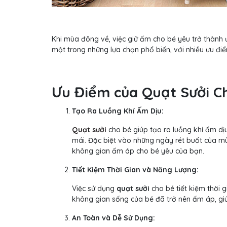
Khi mùa đông về, việc giữ ấm cho bé yêu trở thành 
một trong những lựa chọn phổ biến, với nhiều ưu đi
Ưu Điểm của Quạt Sưởi C
Tạo Ra Luồng Khí Ấm Dịu:
Quạt sưởi
cho bé giúp tạo ra luồng khí ấm dị
mái. Đặc biệt vào những ngày rét buốt của m
không gian ấm áp cho bé yêu của bạn.
Tiết Kiệm Thời Gian và Năng Lượng:
Việc sử dụng
quạt sưởi
cho bé tiết kiệm thời 
không gian sống của bé đã trở nên ấm áp, giúp
An Toàn và Dễ Sử Dụng: