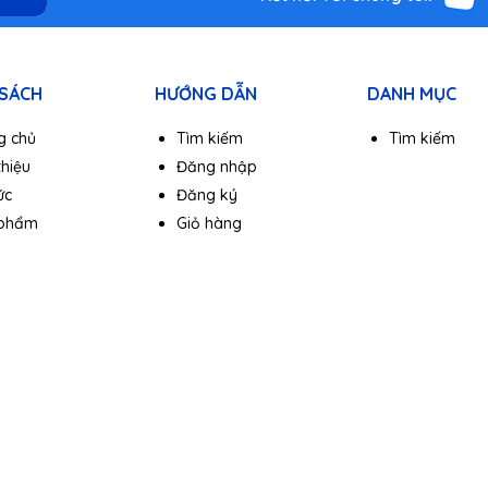
 SÁCH
HƯỚNG DẪN
DANH MỤC
g chủ
Tìm kiếm
Tìm kiếm
thiệu
Đăng nhập
ức
Đăng ký
 phẩm
Giỏ hàng