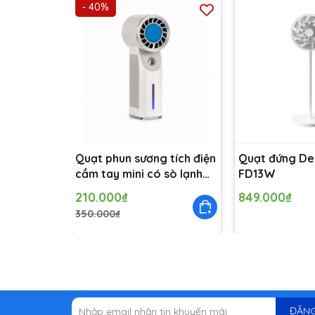
- 40%
Với thời tiết nắng nóng oi ả như hiện nay, việc tr
không biết lựa chọn quạt nào là tốt nhất cho gia
gợi ý hoàn hảo mà bạn không thể bỏ qua.
Quạt phun sương tích điện
Quạt đứng D
cầm tay mini có sò lạnh
FD13W
Solove MLS6212B - Bảo
210.000₫
849.000₫
hành 1 tháng
350.000₫
ĐĂNG