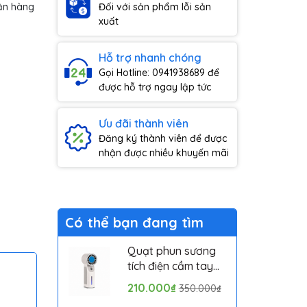
ận hàng
Đối với sản phẩm lỗi sản
xuất
Hỗ trợ nhanh chóng
Gọi Hotline: 0941938689 để
được hỗ trợ ngay lập tức
Ưu đãi thành viên
Đăng ký thành viên để được
nhận được nhiều khuyến mãi
Có thể bạn đang tìm
Quạt phun sương
tích điện cầm tay
mini có sò lạnh
210.000₫
350.000₫
Solove MLS6212B -