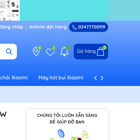
Đăng nhập
Hotline đặt hàng:
02477700119
0
8
0
Giỏ hàng
chải Xiaomi
Máy hút bụi Xiaomi
Máy tạo ẩm Xiaom
7W
CHÚNG TÔI LUÔN SẴN SÀNG
ĐỂ GIÚP ĐỠ BẠN