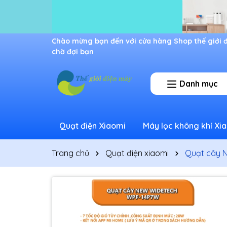
Ưu đãi lớn dành cho thành viên mới
Danh mục
Quạt điện Xiaomi
Máy lọc không khí Xi
Trang chủ
Quạt điện xiaomi
Quạt cây 