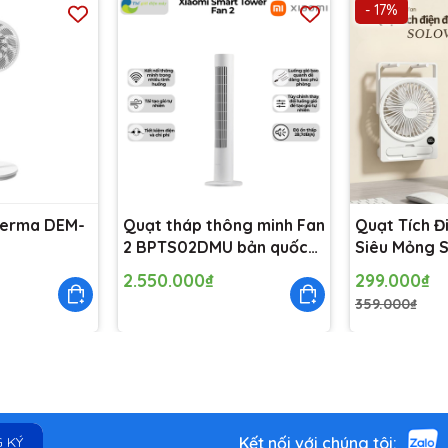
- 17%
ang bị một chiếc quạt là hoàn toàn cần thiết. Nếu bạn còn đang băn 
 đình thì Quạt cây New Widetech WPF-14P7W đến từ
Xiaomi
dưới đây 
eerma DEM-
Quạt tháp thông minh Fan
Quạt Tích Đ
2 BPTS02DMU bản quốc
Siêu Mỏng 
tế
với 6 Cấp Đ
2.550.000₫
299.000₫
Hình LCD, T
359.000₫
Điện Thoại
Kết nối với chúng tôi:
 KÝ