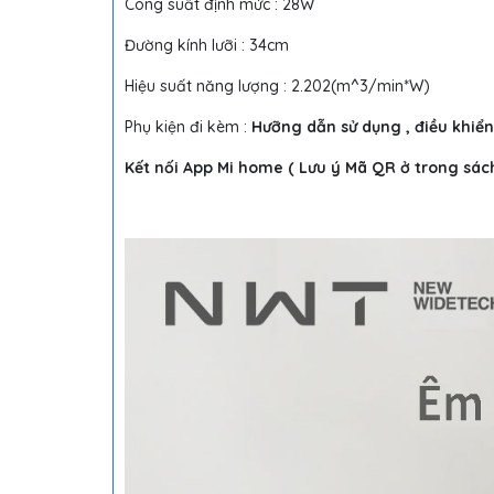
Công suất định mức : 28W
Đường kính lưỡi : 34cm
Hiệu suất năng lượng : 2.202(m^3/min*W)
Phụ kiện đi kèm :
Hưỡng dẫn sử dụng , điều khiển
Kết nối App Mi home ( Lưu ý Mã QR ở trong sá