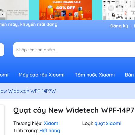
Đăng ký
aomi
Máy cạo râu Xiaomi
Tăm nước Xiaomi
Bàn 
New Widetech WPF-14P7W
Quạt cây New Widetech WPF-14P
Thương hiệu:
Xiaomi
Loại:
quạt xiaomi
Tình trạng:
Hết hàng