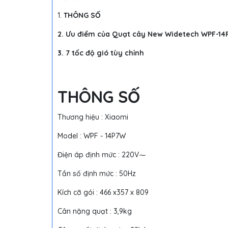
1.
THÔNG SỐ
2. Ưu điểm của Quạt cây New Widetech WPF-1
3. 7 tốc độ gió tùy chỉnh
THÔNG SỐ
Thương hiệu : Xiaomi
Model : WPF - 14P7W
Điện áp định mức : 220V⁓
Tần số định mức : 50Hz
Kích cỡ gói : 466 x357 x 809
Cân nặng quạt : 3,9kg