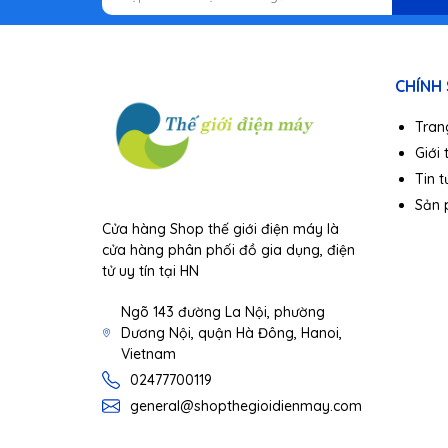
CHÍNH
Tran
Giới 
Tin t
Sản
Cửa hàng Shop thế giới điện máy là
cửa hàng phân phối đồ gia dụng, điện
tử uy tín tại HN
Ngõ 143 đường La Nội, phường
Dương Nội, quận Hà Đông, Hanoi,
Vietnam
02477700119
general@shopthegioidienmay.com