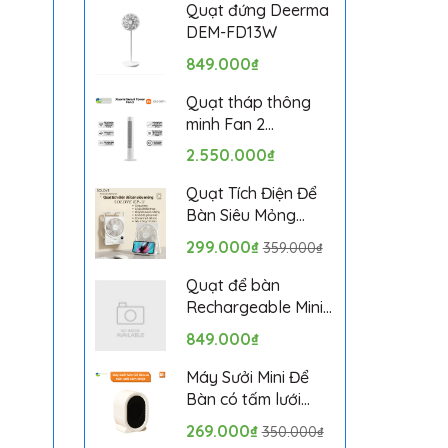
Bảo hành 1 tháng
Quạt đứng Deerma
DEM-FD13W
849.000₫
Quạt tháp thông
minh Fan 2
BPTS02DMU bản
2.550.000₫
quốc tế
Quạt Tích Điện Để
Bàn Siêu Mỏng
SOLOVE KP-11 với 6
299.000₫
359.000₫
Cấp Độ Gió, Màn
Hình LCD, Tích Hợp
Quạt để bàn
Giá Đỡ Điện Thoại
Rechargeable Mini
Fan ZMYDFS01DM
849.000₫
Máy Sưởi Mini Để
Bàn có tấm lưới
cách nhiệt an toàn,
269.000₫
350.000₫
Quạt Sưởi Ấm Mini