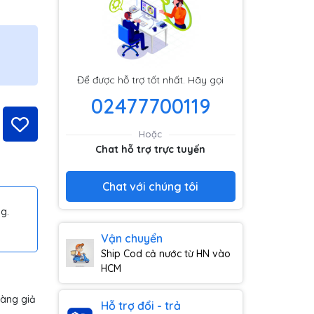
Để được hỗ trợ tốt nhất. Hãy gọi
02477700119
Hoặc
Chat hỗ trợ trực tuyến
Chat với chúng tôi
g.
Vận chuyển
Ship Cod cả nước từ HN vào
HCM
hàng giả
Hỗ trợ đổi - trả