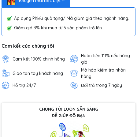
Khuyến mãi đặc biệt !!!
Áp dụng Phiếu quà tặng/ Mã giảm giá theo ngành hàng.
Giảm giá 3% khi mua từ 5 sản phẩm trở lên.
Cam kết của chúng tôi
Hoàn tiền 111% nếu hàng
Cam kết 100% chính hãng
giả
Mở hộp kiểm tra nhận
Giao tận tay khách hàng
hàng
Hỗ trợ 24/7
Đổi trả trong 7 ngày
CHÚNG TÔI LUÔN SẴN SÀNG
ĐỂ GIÚP ĐỠ BẠN