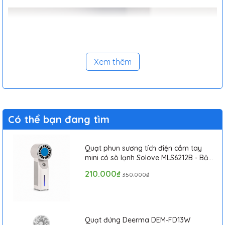
Xem thêm
Có thể bạn đang tìm
Quạt phun sương tích điện cầm tay
mini có sò lạnh Solove MLS6212B - Bảo
hành 1 tháng
210.000₫
350.000₫
Quạt đứng Deerma DEM-FD13W