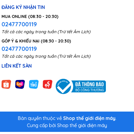
ĐĂNG KÝ NHẬN TIN
MUA ONLINE (08:30 - 20:30)
02477700119
Tất cả các ngày trong tuần (Trừ tết Âm Lịch)
GÓP Ý & KHIẾU NẠI (08:30 - 20:30)
02477700119
Tất cả các ngày trong tuần (Trừ tết Âm Lịch)
LIÊN KẾT SÀN
Cánh quạt 7 cánh, 3 tốc độ tùy chỉnh
Cánh quạt 7 cánh được sử dụng mô phỏng cánh tua bin
Bản quyền thuộc về
Shop thế giới điện máy
.
hàng không cao cấp với khả năng tạo luồng không khí
Cung cấp bởi
Shop thế giới điện máy
xoáy ra ngoài, thu gió hiệu quả và giải phóng một lượng