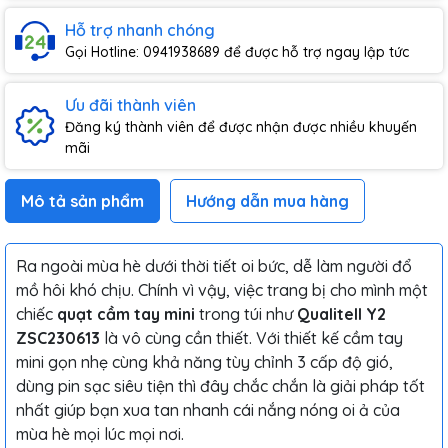
Hỗ trợ nhanh chóng
Gọi Hotline: 0941938689 để được hỗ trợ ngay lập tức
Ưu đãi thành viên
Đăng ký thành viên để được nhận được nhiều khuyến
mãi
Mô tả sản phẩm
Hướng dẫn mua hàng
Ra ngoài mùa hè dưới thời tiết oi bức, dễ làm người đổ
mồ hôi khó chịu. Chính vì vậy, việc trang bị cho mình một
chiếc
quạt cầm tay mini
trong túi như
Qualitell Y2
ZSC230613
là vô cùng cần thiết. Với thiết kế cầm tay
mini gọn nhẹ cùng khả năng tùy chỉnh 3 cấp độ gió,
dùng pin sạc siêu tiện thì đây chắc chắn là giải pháp tốt
nhất giúp bạn xua tan nhanh cái nắng nóng oi ả của
mùa hè mọi lúc mọi nơi.