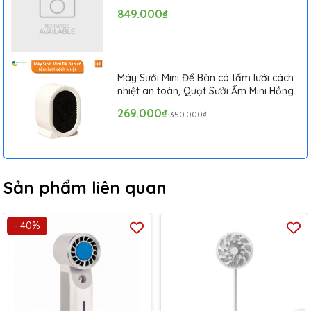
sử dụng, bảo quản. Lồng quạt được thiết kế với khả
849.000₫
năng tản nhiệt tốt đồng thời cũng đảm bảo độ an toàn
cao, nhất là khi trẻ em sử dụng.
Máy Sưởi Mini Để Bàn có tấm lưới cách
nhiệt an toàn, Quạt Sưởi Ấm Mini Hồng
Ngoại Tiện Lợi
269.000₫
350.000₫
Sản phẩm liên quan
- 40%