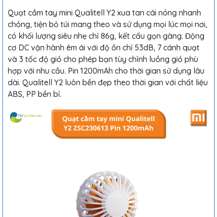
Quạt cầm tay mini Qualitell Y2 xua tan cái nóng nhanh
chóng, tiện bỏ túi mang theo và sử dụng mọi lúc mọi nơi,
có khối lượng siêu nhẹ chỉ 86g, kết cấu gọn gàng. Động
cơ DC vận hành êm ái với độ ồn chỉ 53dB, 7 cánh quạt
và 3 tốc độ gió cho phép bạn tùy chỉnh luồng gió phù
hợp với nhu cầu. Pin 1200mAh cho thời gian sử dụng lâu
dài. Qualitell Y2 luôn bền đẹp theo thời gian với chất liệu
ABS, PP bền bỉ.