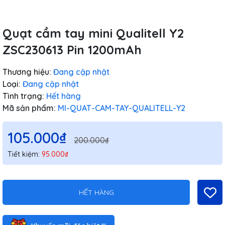
Quạt cầm tay mini Qualitell Y2
ZSC230613 Pin 1200mAh
Thương hiệu:
Đang cập nhật
Loại:
Đang cập nhật
Tình trạng:
Hết hàng
Mã sản phẩm:
MI-QUAT-CAM-TAY-QUALITELL-Y2
105.000₫
200.000₫
Tiết kiệm:
95.000₫
HẾT HÀNG