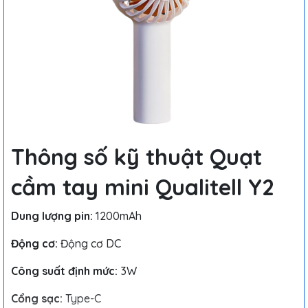
Thông số kỹ thuật Quạt
cầm tay mini Qualitell Y2
Dung lượng pin:
1200mAh
Động cơ:
Động cơ DC
Công suất định mức:
3W
Cổng sạc:
Type-C